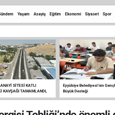
Gündem
Yaşam
Asayiş
Eğitim
Ekonomi
Siyaset
Spor
ANAYİ SİTESİ KATLI
Eyyübiye Belediyesi’nin Genç
Ü KAVŞAĞI TAMAMLANDI,
Büyük Desteği
ÇİŞLERİ BAŞLADI
rgisi Tebliği’nde önemli d