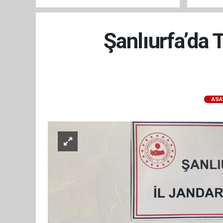
ARAÇ GE
Şanlıurfa’da 
ASA