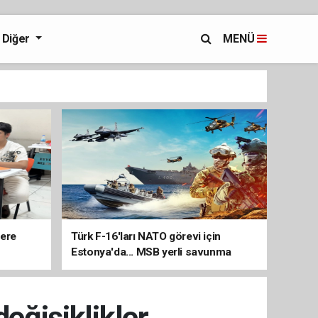
Diğer
MENÜ
lere
Türk F-16'ları NATO görevi için
Estonya'da... MSB yerli savunma
sistemleriyle güçleniyor
eğişiklikler