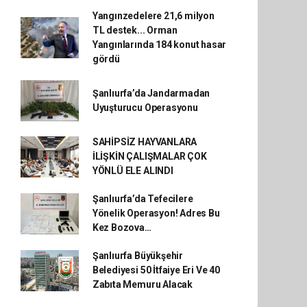
Yangınzedelere 21,6 milyon
TL destek... Orman
Yangınlarında 184 konut hasar
gördü
Şanlıurfa’da Jandarmadan
Uyuşturucu Operasyonu
SAHİPSİZ HAYVANLARA
İLİŞKİN ÇALIŞMALAR ÇOK
YÖNLÜ ELE ALINDI
Şanlıurfa’da Tefecilere
Yönelik Operasyon! Adres Bu
Kez Bozova…
Şanlıurfa Büyükşehir
Belediyesi 50 İtfaiye Eri Ve 40
Zabıta Memuru Alacak