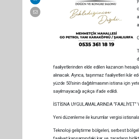
y
o
a
a
T
d
faaliyetlerinden elde edilen kazancın hesapla
alınacak. Ayrıca, taşınmaz faaliyetleri kâr 
yüzde 50’sinin dağıtılmasının istisna için yet
sayılmayacağı açıkça ifade edildi.
İSTİSNA UYGULAMALARINDA “FAALİYET” V
Yeni düzenleme ile kurumlar vergisi istisnalar
Teknoloji geliştirme bölgeleri, serbest bölgele
faaliyet kapsamındaki kar ve zararların birli