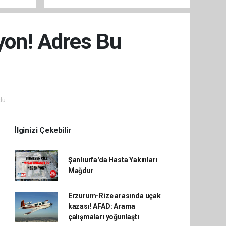
sistemleriyle güçleniyor
syon! Adres Bu
du.
İlginizi Çekebilir
Şanlıurfa'da Hasta Yakınları
Mağdur
Erzurum-Rize arasında uçak
kazası! AFAD: Arama
çalışmaları yoğunlaştı