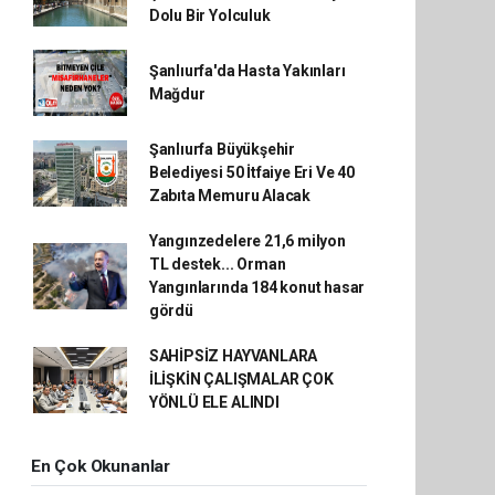
Dolu Bir Yolculuk
Şanlıurfa'da Hasta Yakınları
Mağdur
Şanlıurfa Büyükşehir
Belediyesi 50 İtfaiye Eri Ve 40
Zabıta Memuru Alacak
Yangınzedelere 21,6 milyon
TL destek... Orman
Yangınlarında 184 konut hasar
gördü
SAHİPSİZ HAYVANLARA
İLİŞKİN ÇALIŞMALAR ÇOK
YÖNLÜ ELE ALINDI
En Çok Okunanlar