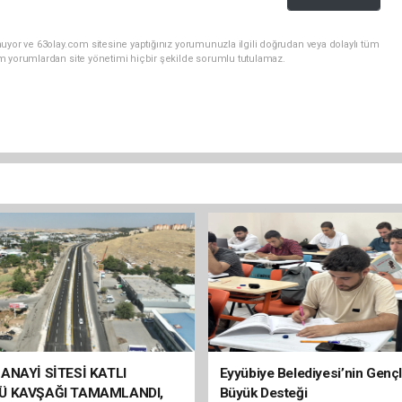
uyor ve 63olay.com sitesine yaptığınız yorumunuzla ilgili doğrudan veya dolaylı tüm
m yorumlardan site yönetimi hiçbir şekilde sorumlu tutulamaz.
ANAYİ SİTESİ KATLI
Eyyübiye Belediyesi’nin Genç
Ü KAVŞAĞI TAMAMLANDI,
Büyük Desteği