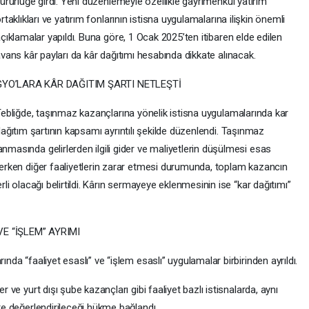
ürürlüğe girdi. Yeni düzenlemeyle özellikle gayrimenkul yatırım
rtaklıkları ve yatırım fonlarının istisna uygulamalarına ilişkin önemli
çıklamalar yapıldı. Buna göre, 1 Ocak 2025’ten itibaren elde edilen
vans kâr payları da kâr dağıtımı hesabında dikkate alınacak.
GYO’LARA KÂR DAĞITIM ŞARTI NETLEŞTİ
ebliğde, taşınmaz kazançlarına yönelik istisna uygulamalarında kar
ağıtım şartının kapsamı ayrıntılı şekilde düzenlendi. Taşınmaz
nmasında gelirlerden ilgili gider ve maliyetlerin düşülmesi esas
ederken diğer faaliyetlerin zarar etmesi durumunda, toplam kazancın
erli olacağı belirtildi. Kârın sermayeye eklenmesinin ise “kar dağıtımı”
E “İŞLEM” AYRIMI
ında “faaliyet esaslı” ve “işlem esaslı” uygulamalar birbirinden ayrıldı.
r ve yurt dışı şube kazançları gibi faaliyet bazlı istisnalarda, aynı
kte değerlendirileceği hükme bağlandı.