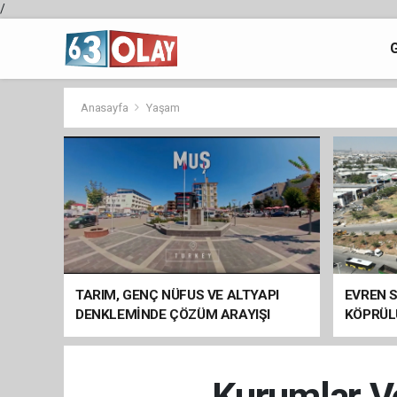
/
Anasayfa
Yaşam
TARIM, GENÇ NÜFUS VE ALTYAPI
EVREN S
DENKLEMİNDE ÇÖZÜM ARAYIŞI
KÖPRÜL
ARAÇ GE
Kurumlar Ve