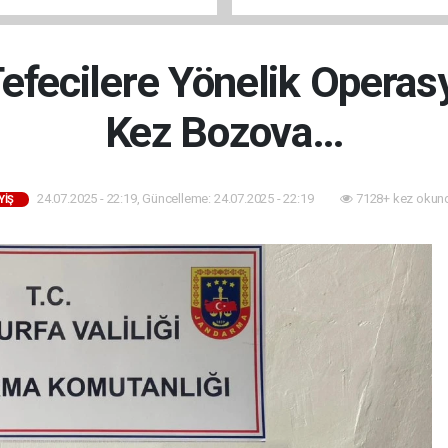
ÇİŞLERİ BAŞLADI
Tefecilere Yönelik Opera
Kez Bozova…
24.07.2025 - 22:19, Güncelleme: 24.07.2025 - 22:19
7128+ kez okun
YIŞ