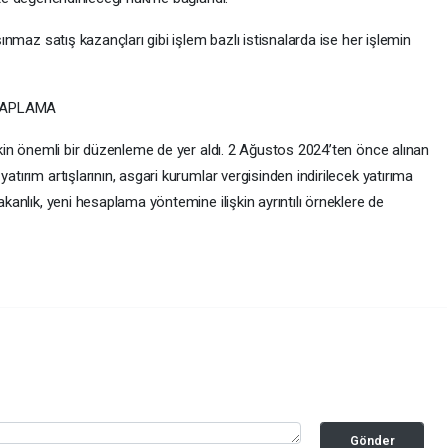
aşınmaz satış kazançları gibi işlem bazlı istisnalarda ise her işlemin
SAPLAMA
işkin önemli bir düzenleme de yer aldı. 2 Ağustos 2024’ten önce alınan
atırım artışlarının, asgari kurumlar vergisinden indirilecek yatırıma
akanlık, yeni hesaplama yöntemine ilişkin ayrıntılı örneklere de
Gönder