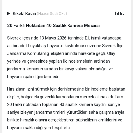
Erkek
|
Kadın
(Haberi Sesli Oku)
20 Farklı Noktadan 40 Saatlik Kamera Mesaisi
Siverek ilçesinde 13 Mayıs 2026 tarihinde E.İ. isimli vatandaşa
ait bir adet büyükbaş hayvanın kaybolması üzerine Siverek İlçe
Jandarma Komutanlığı ekipleri anında harekete geçti. Olay
yerinde ve çevresinde yapılan ilk incelemelerin ardından
jandarma, konunun sıradan bir kayıp vakası olmadığını ve
hayvanın çalındığını belirledi.
Hırsızların izini sürmek için derinlemesine bir inceleme başlatan
ekipler, bölgedeki güvenlik kameralarını mercek altına aldı. Tam
20 farklı noktadan toplanan 40 saatlik kamera kaydını saniye
saniye izleyen jandarma timleri, yürüttükleri saha çalışmalarıyla
birlikte hırsızlık olayını gerçekleştiren şüphelilerin kimliklerini ve
hayvanın saklandığı yeri tespit etti.