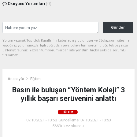
Okuyucu Yorumları
(0)
Gönder
Yorum yazarak Topluluk Kuralları’nı kabul etmiş bulunuyor ve 63olay.com sitesine
yaptığınız yorumunuzla ilgili doğrudan veya dolaylı tüm sorumluluğu tek başınıza
üstleniyorsunuz. Yazılan tüm yorumlardan site yönetimi hiçbir şekilde sorumlu
tutulamaz.
Anasayfa
Eğitim
Basın ile buluşan “Yöntem Koleji” 3
yıllık başarı serüvenini anlattı
EĞITIM
07.10.2021 - 10:50, Güncelleme: 07.10.2021 - 10:50
5669+ kez okundu.