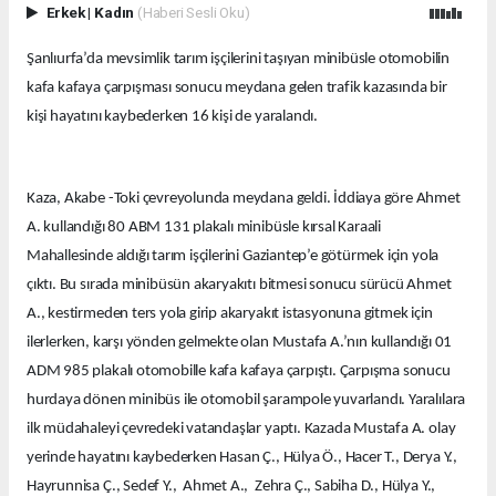
Erkek
|
Kadın
(Haberi Sesli Oku)
Şanlıurfa’da mevsimlik tarım işçilerini taşıyan minibüsle otomobilin
kafa kafaya çarpışması sonucu meydana gelen trafik kazasında bir
kişi hayatını kaybederken 16 kişi de yaralandı.
Kaza, Akabe -Toki çevreyolunda meydana geldi. İddiaya göre Ahmet
A. kullandığı 80 ABM 131 plakalı minibüsle kırsal Karaali
Mahallesinde aldığı tarım işçilerini Gaziantep’e götürmek için yola
çıktı. Bu sırada minibüsün akaryakıtı bitmesi sonucu sürücü Ahmet
A., kestirmeden ters yola girip akaryakıt istasyonuna gitmek için
ilerlerken, karşı yönden gelmekte olan Mustafa A.’nın kullandığı 01
ADM 985 plakalı otomobille kafa kafaya çarpıştı. Çarpışma sonucu
hurdaya dönen minibüs ile otomobil şarampole yuvarlandı. Yaralılara
ilk müdahaleyi çevredeki vatandaşlar yaptı. Kazada Mustafa A. olay
yerinde hayatını kaybederken Hasan Ç., Hülya Ö., Hacer T., Derya Y.,
Hayrunnisa Ç., Sedef Y., Ahmet A., Zehra Ç., Sabiha D., Hülya Y.,