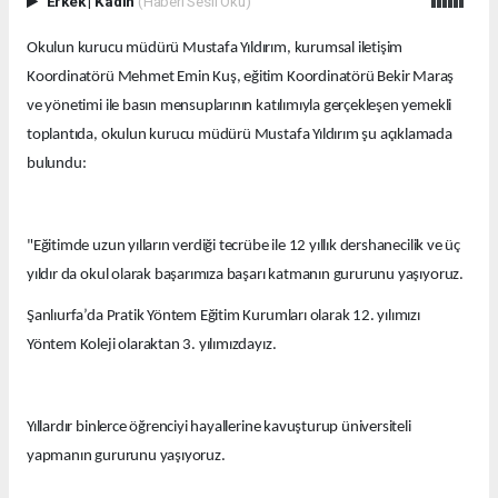
Erkek
|
Kadın
(Haberi Sesli Oku)
Okulun kurucu müdürü Mustafa Yıldırım, kurumsal iletişim
Koordinatörü Mehmet Emin Kuş, eğitim Koordinatörü Bekir Maraş
ve yönetimi ile basın mensuplarının katılımıyla gerçekleşen yemekli
toplantıda, okulun kurucu müdürü Mustafa Yıldırım şu açıklamada
bulundu:
"Eğitimde uzun yılların verdiği tecrübe ile 12 yıllık dershanecilik ve üç
yıldır da okul olarak başarımıza başarı katmanın gururunu yaşıyoruz.
Şanlıurfa’da Pratik Yöntem Eğitim Kurumları olarak 12. yılımızı
Yöntem Koleji olaraktan 3. yılımızdayız.
Yıllardır binlerce öğrenciyi hayallerine kavuşturup üniversiteli
yapmanın gururunu yaşıyoruz.