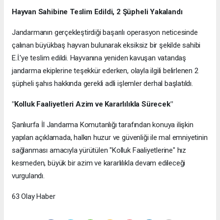
Hayvan Sahibine Teslim Edildi, 2 Şüpheli Yakalandı
Jandarmanın gerçekleştirdiği başarılı operasyon neticesinde
çalınan büyükbaş hayvan bulunarak eksiksiz bir şekilde sahibi
E.İ.'ye teslim edildi. Hayvanına yeniden kavuşan vatandaş
jandarma ekiplerine teşekkür ederken, olayla ilgili belirlenen 2
şüpheli şahıs hakkında gerekli adli işlemler derhal başlatıldı.
"Kolluk Faaliyetleri Azim ve Kararlılıkla Sürecek"
Şanlıurfa İl Jandarma Komutanlığı tarafından konuya ilişkin
yapılan açıklamada, halkın huzur ve güvenliği ile mal emniyetinin
sağlanması amacıyla yürütülen "Kolluk Faaliyetlerine" hız
kesmeden, büyük bir azim ve kararlılıkla devam edileceği
vurgulandı.
63 Olay Haber