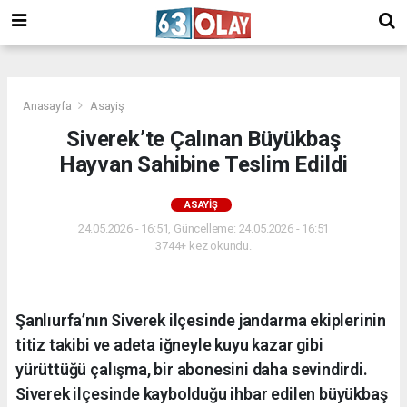
/
Anasayfa
Asayiş
Siverek’te Çalınan Büyükbaş
Hayvan Sahibine Teslim Edildi
ASAYIŞ
24.05.2026 - 16:51, Güncelleme: 24.05.2026 - 16:51
3744+ kez okundu.
Şanlıurfa’nın Siverek ilçesinde jandarma ekiplerinin
titiz takibi ve adeta iğneyle kuyu kazar gibi
yürüttüğü çalışma, bir abonesini daha sevindirdi.
Siverek ilçesinde kaybolduğu ihbar edilen büyükbaş