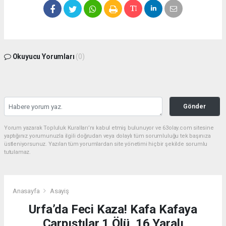
Okuyucu Yorumları
(0)
Gönder
Yorum yazarak Topluluk Kuralları’nı kabul etmiş bulunuyor ve 63olay.com sitesine
yaptığınız yorumunuzla ilgili doğrudan veya dolaylı tüm sorumluluğu tek başınıza
üstleniyorsunuz. Yazılan tüm yorumlardan site yönetimi hiçbir şekilde sorumlu
tutulamaz.
Anasayfa
Asayiş
Urfa’da Feci Kaza! Kafa Kafaya
Çarpıştılar 1 Ölü, 16 Yaralı