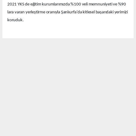
2021 YKS de eğitim kurumlarımızda %100 veli memnuniyeti ve %90
lara varan yerleştirme oranıyla Şanlıurfa’da kitlesel başarıdaki yerimizi
koruduk.
Bu yıl eğitim kurumlarımızda güzel derecelerle 14 tıp fakültesi, 12
hukuk fakültesi ve onlarca diğer farklı seçkin bölümlere öğrenciler
yerleştirdik.
Bugün Şanlıurfa’nın birbirinden değerli emekçi basın mensuplarıyla
bir araya geldik. Bu güzel başarıyı sizlerle ve sizler aracılığıyla
kamuoyuyla paylaşmak istedik.
Davetimize katılımlarınızdan dolayı sizlere ayrı ayrı teşekkür
ediyorum. Pratik Yöntem Eğitim kurumları olarak Şanlıurfa’nın
eğitimde hakkettiği değeri alması İçin var gücümüzle çalışmaya ve