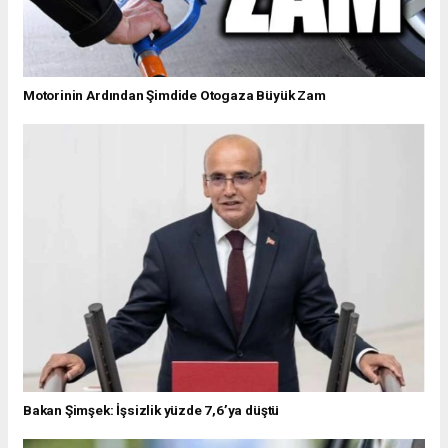
Motorinin Ardından Şimdide Otogaza Büyük Zam
Bakan Şimşek: İşsizlik yüzde 7,6’ya düştü