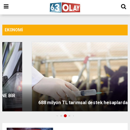
/
EKONOMI
688 milyon TL tarımsal destek hesaplarda