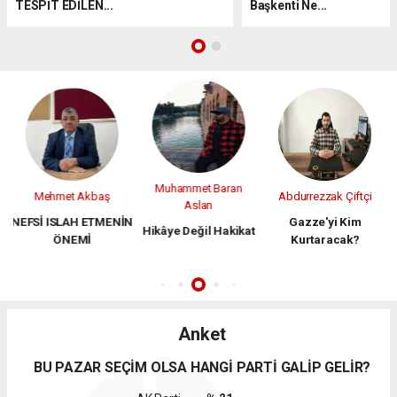
TESPİT EDİLEN...
Başkenti Ne...
Muhammet Baran
t
Mehmet Akbaş
Abdurrezzak Çiftçi
A
Aslan
DI
NEFSİ ISLAH ETMENİN
Gazze'yi Kim
Hikâye Değil Hakikat
ÖNEMİ
Kurtaracak?
Anket
BU PAZAR SEÇİM OLSA HANGİ PARTİ GALİP GELİR?