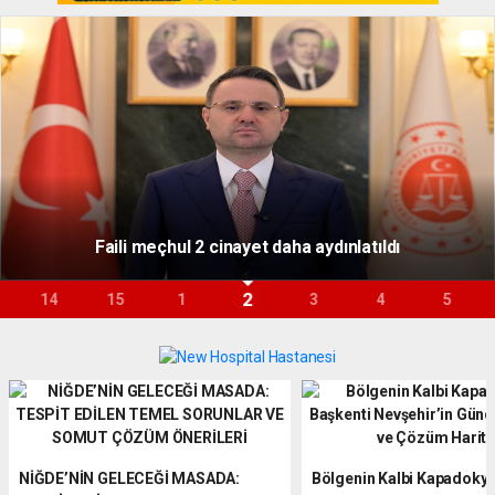
Faili meçhul 2 cinayet daha aydınlatıldı
2
14
15
1
3
4
5
NİĞDE’NİN GELECEĞİ MASADA:
Bölgenin Kalbi Kapadokya