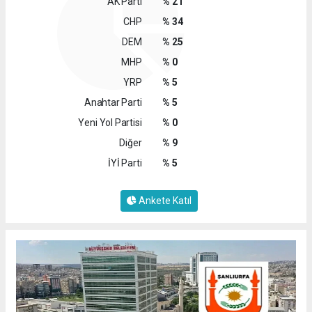
AK Parti
% 21
CHP
% 34
DEM
% 25
MHP
% 0
YRP
% 5
Anahtar Parti
% 5
Yeni Yol Partisi
% 0
Diğer
% 9
İYİ Parti
% 5
Ankete Katıl