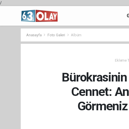
/
Anasayfa
Foto Galeri
Albüm
Ekleme Ta
Bürokrasinin
Cennet: An
Görmeniz