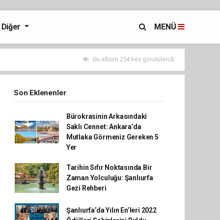
Diğer
MENÜ
Bu albüm 254 kez görütülendi.
Son Eklenenler
Bürokrasinin Arkasındaki
Saklı Cennet: Ankara’da
Mutlaka Görmeniz Gereken 5
Yer
Tarihin Sıfır Noktasında Bir
Zaman Yolculuğu: Şanlıurfa
Gezi Rehberi
Şanlıurfa’da Yılın En’leri 2022