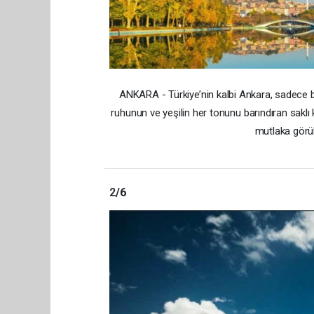
ANKARA - Türkiye’nin kalbi Ankara, sadece bü
ruhunun ve yeşilin her tonunu barındıran sak
mutlaka görül
2
/6