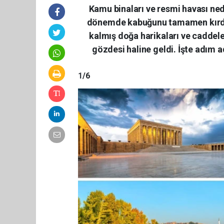
Kamu binaları ve resmi havası nede
dönemde kabuğunu tamamen kırdı. T
kalmış doğa harikaları ve caddeler
gözdesi haline geldi. İşte adım 
1
/6