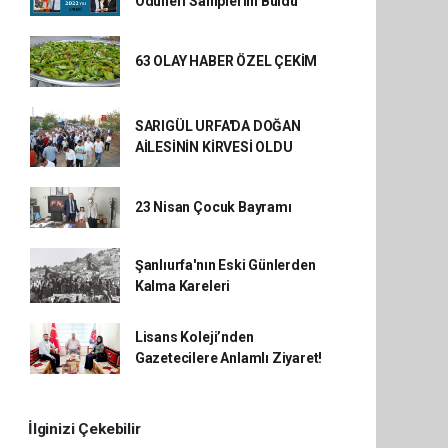
Ödülleri Sahiplerini Buldu
63 OLAY HABER ÖZEL ÇEKİM
SARIGÜL URFA'DA DOĞAN
AİLESİNİN KİRVESİ OLDU
23 Nisan Çocuk Bayramı
Şanlıurfa'nın Eski Günlerden
Kalma Kareleri
Lisans Koleji’nden
Gazetecilere Anlamlı Ziyaret!
İlginizi Çekebilir