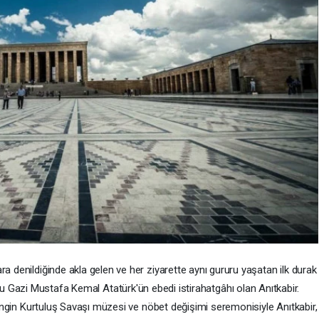
ra denildiğinde akla gelen ve her ziyarette aynı gururu yaşatan ilk durak
 Gazi Mustafa Kemal Atatürk'ün ebedi istirahatgâhı olan Anıtkabir.
ı zengin Kurtuluş Savaşı müzesi ve nöbet değişimi seremonisiyle Anıtkabir,