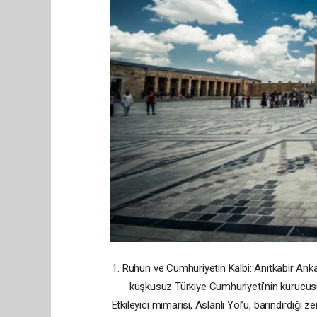
1. Ruhun ve Cumhuriyetin Kalbi: Anıtkabir Anka
kuşkusuz Türkiye Cumhuriyeti'nin kurucusu
Etkileyici mimarisi, Aslanlı Yol’u, barındırdığ