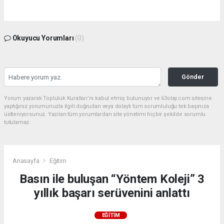
Okuyucu Yorumları
(0)
Gönder
Yorum yazarak Topluluk Kuralları’nı kabul etmiş bulunuyor ve 63olay.com sitesine
yaptığınız yorumunuzla ilgili doğrudan veya dolaylı tüm sorumluluğu tek başınıza
üstleniyorsunuz. Yazılan tüm yorumlardan site yönetimi hiçbir şekilde sorumlu
tutulamaz.
Anasayfa
Eğitim
Basın ile buluşan “Yöntem Koleji” 3
yıllık başarı serüvenini anlattı
EĞITIM