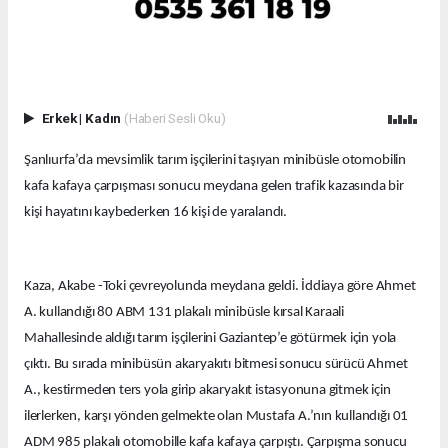
Erkek
|
Kadın
(Haberi Sesli Oku)
Şanlıurfa’da mevsimlik tarım işçilerini taşıyan minibüsle otomobilin
kafa kafaya çarpışması sonucu meydana gelen trafik kazasında bir
kişi hayatını kaybederken 16 kişi de yaralandı.
Kaza, Akabe -Toki çevreyolunda meydana geldi. İddiaya göre Ahmet
A. kullandığı 80 ABM 131 plakalı minibüsle kırsal Karaali
Mahallesinde aldığı tarım işçilerini Gaziantep’e götürmek için yola
çıktı. Bu sırada minibüsün akaryakıtı bitmesi sonucu sürücü Ahmet
A., kestirmeden ters yola girip akaryakıt istasyonuna gitmek için
ilerlerken, karşı yönden gelmekte olan Mustafa A.’nın kullandığı 01
ADM 985 plakalı otomobille kafa kafaya çarpıştı. Çarpışma sonucu