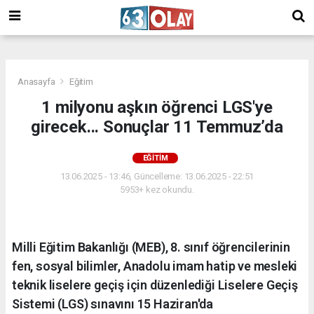
/
Anasayfa
Eğitim
1 milyonu aşkın öğrenci LGS'ye
girecek... Sonuçlar 11 Temmuz’da
EĞITIM
13.06.2025 - 13:46, Güncelleme: 13.06.2025 - 22:51
5953+ kez okundu.
Milli Eğitim Bakanlığı (MEB), 8. sınıf öğrencilerinin
fen, sosyal bilimler, Anadolu imam hatip ve mesleki
teknik liselere geçiş için düzenlediği Liselere Geçiş
Sistemi (LGS) sınavını 15 Haziran'da