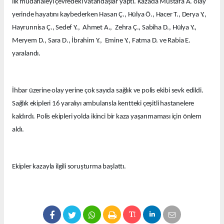
ilk müdahaleyi çevredeki vatandaşlar yaptı. Kazada Mustafa A. olay
yerinde hayatını kaybederken Hasan Ç., Hülya Ö., Hacer T., Derya Y.,
Hayrunnisa Ç., Sedef Y., Ahmet A., Zehra Ç., Sabiha D., Hülya Y.,
Meryem D., Sara D., İbrahim Y., Emine Y., Fatma D. ve Rabia E.
yaralandı.
İhbar üzerine olay yerine çok sayıda sağlık ve polis ekibi sevk edildi.
Sağlık ekipleri 16 yaralıyı ambulansla kentteki çeşitli hastanelere
kaldırdı. Polis ekipleri yolda ikinci bir kaza yaşanmaması için önlem
aldı.
Ekipler kazayla ilgili soruşturma başlattı.