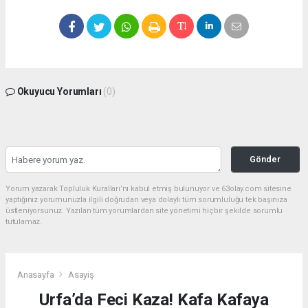
Okuyucu Yorumları
(0)
Gönder
Yorum yazarak Topluluk Kuralları’nı kabul etmiş bulunuyor ve 63olay.com sitesine
yaptığınız yorumunuzla ilgili doğrudan veya dolaylı tüm sorumluluğu tek başınıza
üstleniyorsunuz. Yazılan tüm yorumlardan site yönetimi hiçbir şekilde sorumlu
tutulamaz.
Anasayfa
Asayiş
Urfa’da Feci Kaza! Kafa Kafaya