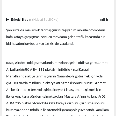
Erkek
|
Kadın
(Haberi Sesli Oku)
Şanlıurfa’da mevsimlik tarım işçilerini taşıyan minibüsle otomobilin
kafa kafaya çarpışması sonucu meydana gelen trafik kazasında bir
kişi hayatını kaybederken 16 kişi de yaralandı.
Kaza, Akabe -Toki çevreyolunda meydana geldi. İddiaya göre Ahmet
A. kullandığı 80 ABM 131 plakalı minibüsle kırsal Karaali
Mahallesinde aldığı tarım işçilerini Gaziantep’e götürmek için yola
çıktı. Bu sırada minibüsün akaryakıtı bitmesi sonucu sürücü Ahmet
A., kestirmeden ters yola girip akaryakıt istasyonuna gitmek için
ilerlerken, karşı yönden gelmekte olan Mustafa A.’nın kullandığı 01
ADM 985 plakalı otomobille kafa kafaya çarpıştı. Çarpışma sonucu
hurdaya dönen minibüs ile otomobil şarampole yuvarlandı. Yaralılara