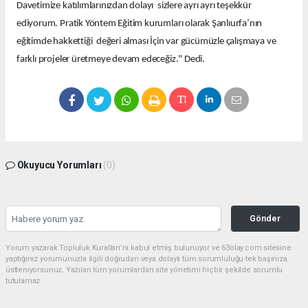
Davetimize katılımlarınızdan dolayı sizlere ayrı ayrı teşekkür
ediyorum. Pratik Yöntem Eğitim kurumları olarak Şanlıurfa’nın
eğitimde hakkettiği değeri alması İçin var gücümüzle çalışmaya ve
farklı projeler üretmeye devam edeceğiz." Dedi.
Okuyucu Yorumları
(0)
Gönder
Yorum yazarak Topluluk Kuralları’nı kabul etmiş bulunuyor ve 63olay.com sitesine
yaptığınız yorumunuzla ilgili doğrudan veya dolaylı tüm sorumluluğu tek başınıza
üstleniyorsunuz. Yazılan tüm yorumlardan site yönetimi hiçbir şekilde sorumlu
tutulamaz.