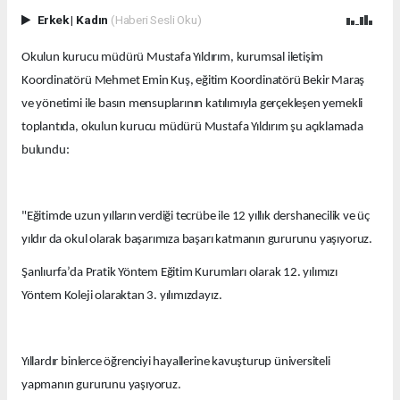
Erkek
|
Kadın
(Haberi Sesli Oku)
Okulun kurucu müdürü Mustafa Yıldırım, kurumsal iletişim
Koordinatörü Mehmet Emin Kuş, eğitim Koordinatörü Bekir Maraş
ve yönetimi ile basın mensuplarının katılımıyla gerçekleşen yemekli
toplantıda, okulun kurucu müdürü Mustafa Yıldırım şu açıklamada
bulundu:
"Eğitimde uzun yılların verdiği tecrübe ile 12 yıllık dershanecilik ve üç
yıldır da okul olarak başarımıza başarı katmanın gururunu yaşıyoruz.
Şanlıurfa’da Pratik Yöntem Eğitim Kurumları olarak 12. yılımızı
Yöntem Koleji olaraktan 3. yılımızdayız.
Yıllardır binlerce öğrenciyi hayallerine kavuşturup üniversiteli
yapmanın gururunu yaşıyoruz.