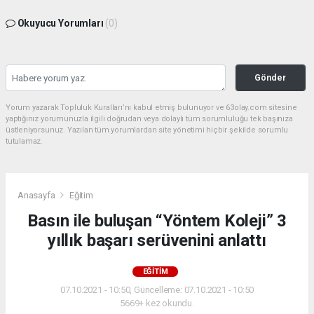
Okuyucu Yorumları
(0)
Gönder
Yorum yazarak Topluluk Kuralları’nı kabul etmiş bulunuyor ve 63olay.com sitesine
yaptığınız yorumunuzla ilgili doğrudan veya dolaylı tüm sorumluluğu tek başınıza
üstleniyorsunuz. Yazılan tüm yorumlardan site yönetimi hiçbir şekilde sorumlu
tutulamaz.
Anasayfa
Eğitim
Basın ile buluşan “Yöntem Koleji” 3
yıllık başarı serüvenini anlattı
EĞITIM
07.10.2021 - 10:50, Güncelleme: 07.10.2021 - 10:50
5669+ kez okundu.