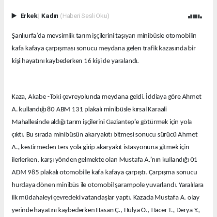
Erkek
|
Kadın
(Haberi Sesli Oku)
Şanlıurfa’da mevsimlik tarım işçilerini taşıyan minibüsle otomobilin
kafa kafaya çarpışması sonucu meydana gelen trafik kazasında bir
kişi hayatını kaybederken 16 kişi de yaralandı.
Kaza, Akabe -Toki çevreyolunda meydana geldi. İddiaya göre Ahmet
A. kullandığı 80 ABM 131 plakalı minibüsle kırsal Karaali
Mahallesinde aldığı tarım işçilerini Gaziantep’e götürmek için yola
çıktı. Bu sırada minibüsün akaryakıtı bitmesi sonucu sürücü Ahmet
A., kestirmeden ters yola girip akaryakıt istasyonuna gitmek için
ilerlerken, karşı yönden gelmekte olan Mustafa A.’nın kullandığı 01
ADM 985 plakalı otomobille kafa kafaya çarpıştı. Çarpışma sonucu
hurdaya dönen minibüs ile otomobil şarampole yuvarlandı. Yaralılara
ilk müdahaleyi çevredeki vatandaşlar yaptı. Kazada Mustafa A. olay
yerinde hayatını kaybederken Hasan Ç., Hülya Ö., Hacer T., Derya Y.,