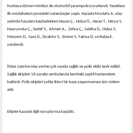
hurdaya dönen minibüs ile otomobil şarampole yuvarlandı. Yaralılara
ilk müdahaleyi çevredeki vatandaşlar yaptı. Kazada Mustafa A. olay
yerinde hayatını kaybederken Hasan Ç., Hülya Ö., Hacer T., Derya Y.,
Hayrunnisa Ç., Sedef Y., Ahmet A., Zehra Ç., Sabiha D., Hülya Y.,
Meryem D., Sara D., İbrahim Y., Emine Y., Fatma D. ve Rabia E.
yaralandı.
İhbar üzerine olay yerine çok sayıda sağlık ve polis ekibi sevk edildi.
Sağlık ekipleri 16 yaralıyı ambulansla kentteki çeşitli hastanelere
kaldırdı. Polis ekipleri yolda ikinci bir kaza yaşanmaması için önlem
aldı.
Ekipler kazayla ilgili soruşturma başlattı.