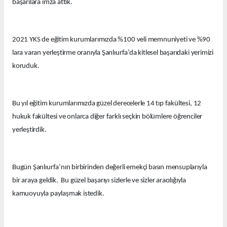
başarılara imza attık.
2021 YKS de eğitim kurumlarımızda %100 veli memnuniyeti ve %90
lara varan yerleştirme oranıyla Şanlıurfa’da kitlesel başarıdaki yerimizi
koruduk.
Bu yıl eğitim kurumlarımızda güzel derecelerle 14 tıp fakültesi, 12
hukuk fakültesi ve onlarca diğer farklı seçkin bölümlere öğrenciler
yerleştirdik.
Bugün Şanlıurfa’nın birbirinden değerli emekçi basın mensuplarıyla
bir araya geldik. Bu güzel başarıyı sizlerle ve sizler aracılığıyla
kamuoyuyla paylaşmak istedik.