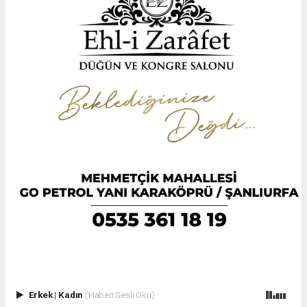
Erkek
|
Kadın
(Haberi Sesli Oku)