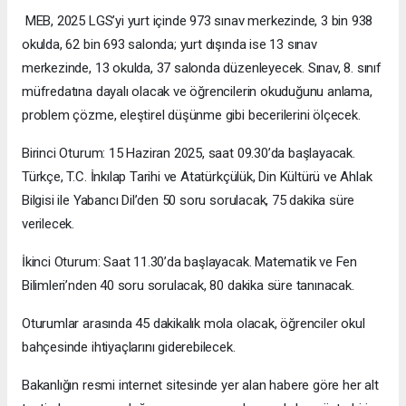
MEB, 2025 LGS’yi yurt içinde 973 sınav merkezinde, 3 bin 938
okulda, 62 bin 693 salonda; yurt dışında ise 13 sınav
merkezinde, 13 okulda, 37 salonda düzenleyecek. Sınav, 8. sınıf
müfredatına dayalı olacak ve öğrencilerin okuduğunu anlama,
problem çözme, eleştirel düşünme gibi becerilerini ölçecek.
Birinci Oturum: 15 Haziran 2025, saat 09.30’da başlayacak.
Türkçe, T.C. İnkılap Tarihi ve Atatürkçülük, Din Kültürü ve Ahlak
Bilgisi ile Yabancı Dil’den 50 soru sorulacak, 75 dakika süre
verilecek.
İkinci Oturum: Saat 11.30’da başlayacak. Matematik ve Fen
Bilimleri’nden 40 soru sorulacak, 80 dakika süre tanınacak.
Oturumlar arasında 45 dakikalık mola olacak, öğrenciler okul
bahçesinde ihtiyaçlarını giderebilecek.
Bakanlığın resmi internet sitesinde yer alan habere göre her alt