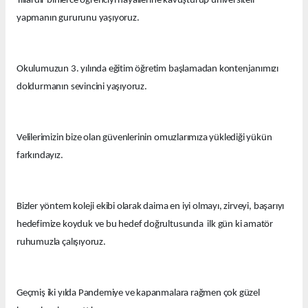
Yıllardır binlerce öğrenciyi hayallerine kavuşturup üniversiteli
yapmanın gururunu yaşıyoruz.
Okulumuzun 3. yılında eğitim öğretim başlamadan kontenjanımızı
doldurmanın sevincini yaşıyoruz.
Velilerimizin bize olan güvenlerinin omuzlarımıza yüklediği yükün
farkındayız.
Bizler yöntem koleji ekibi olarak daima en iyi olmayı, zirveyi, başarıyı
hedefimize koyduk ve bu hedef doğrultusunda ilk gün ki amatör
ruhumuzla çalışıyoruz.
Geçmiş iki yılda Pandemiye ve kapanmalara rağmen çok güzel