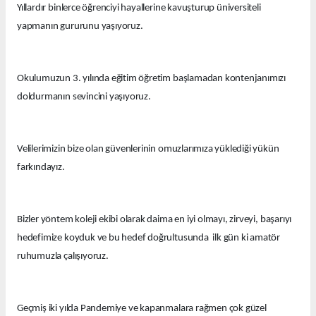
Yıllardır binlerce öğrenciyi hayallerine kavuşturup üniversiteli
yapmanın gururunu yaşıyoruz.
Okulumuzun 3. yılında eğitim öğretim başlamadan kontenjanımızı
doldurmanın sevincini yaşıyoruz.
Velilerimizin bize olan güvenlerinin omuzlarımıza yüklediği yükün
farkındayız.
Bizler yöntem koleji ekibi olarak daima en iyi olmayı, zirveyi, başarıyı
hedefimize koyduk ve bu hedef doğrultusunda ilk gün ki amatör
ruhumuzla çalışıyoruz.
Geçmiş iki yılda Pandemiye ve kapanmalara rağmen çok güzel