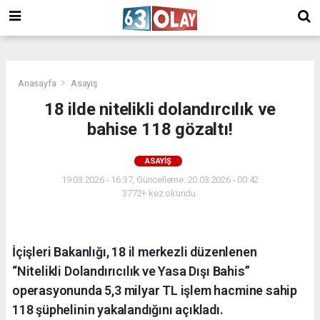
/
Anasayfa
Asayiş
18 ilde nitelikli dolandırcılık ve
bahise 118 gözaltı!
ASAYIŞ
19.03.2026 - 16:37, Güncelleme: 20.03.2026 - 00:42
3772+ kez okundu.
İçişleri Bakanlığı, 18 il merkezli düzenlenen
“Nitelikli Dolandırıcılık ve Yasa Dışı Bahis”
operasyonunda 5,3 milyar TL işlem hacmine sahip
118 şüphelinin yakalandığını açıkladı.