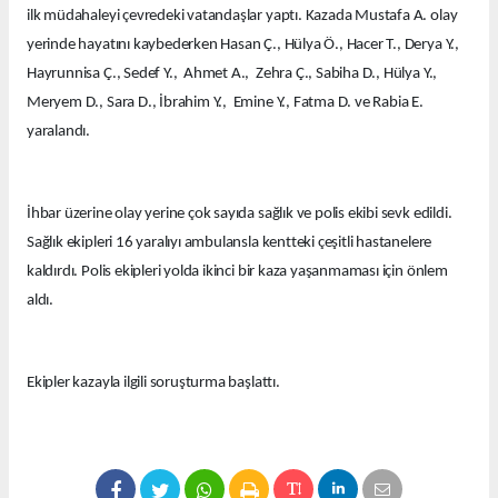
ilk müdahaleyi çevredeki vatandaşlar yaptı. Kazada Mustafa A. olay
yerinde hayatını kaybederken Hasan Ç., Hülya Ö., Hacer T., Derya Y.,
Hayrunnisa Ç., Sedef Y., Ahmet A., Zehra Ç., Sabiha D., Hülya Y.,
Meryem D., Sara D., İbrahim Y., Emine Y., Fatma D. ve Rabia E.
yaralandı.
İhbar üzerine olay yerine çok sayıda sağlık ve polis ekibi sevk edildi.
Sağlık ekipleri 16 yaralıyı ambulansla kentteki çeşitli hastanelere
kaldırdı. Polis ekipleri yolda ikinci bir kaza yaşanmaması için önlem
aldı.
Ekipler kazayla ilgili soruşturma başlattı.