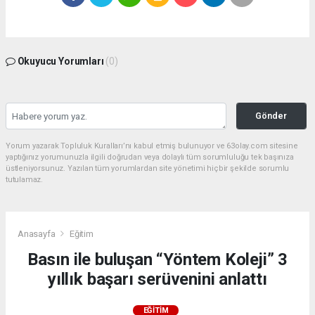
Okuyucu Yorumları
(0)
Gönder
Yorum yazarak Topluluk Kuralları’nı kabul etmiş bulunuyor ve 63olay.com sitesine
yaptığınız yorumunuzla ilgili doğrudan veya dolaylı tüm sorumluluğu tek başınıza
üstleniyorsunuz. Yazılan tüm yorumlardan site yönetimi hiçbir şekilde sorumlu
tutulamaz.
Anasayfa
Eğitim
Basın ile buluşan “Yöntem Koleji” 3
yıllık başarı serüvenini anlattı
EĞITIM