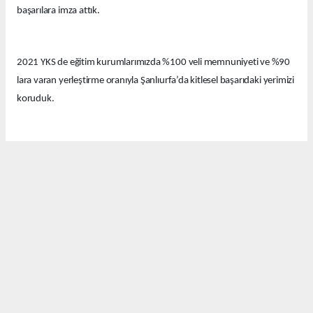
başarılara imza attık.
2021 YKS de eğitim kurumlarımızda %100 veli memnuniyeti ve %90
lara varan yerleştirme oranıyla Şanlıurfa’da kitlesel başarıdaki yerimizi
koruduk.
Bu yıl eğitim kurumlarımızda güzel derecelerle 14 tıp fakültesi, 12
hukuk fakültesi ve onlarca diğer farklı seçkin bölümlere öğrenciler
yerleştirdik.
Bugün Şanlıurfa’nın birbirinden değerli emekçi basın mensuplarıyla
bir araya geldik. Bu güzel başarıyı sizlerle ve sizler aracılığıyla
kamuoyuyla paylaşmak istedik.