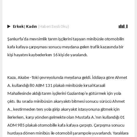
Erkek
|
Kadın
(Haberi Sesli Oku)
Şanlıurfa’da mevsimlik tarım işçilerini taşıyan minibüsle otomobilin
kafa kafaya çarpışması sonucu meydana gelen trafik kazasında bir
kişi hayatını kaybederken 16 kişi de yaralandı.
Kaza, Akabe -Toki çevreyolunda meydana geldi. İddiaya göre Ahmet
A. kullandığı 80 ABM 131 plakalı minibüsle kırsal Karaali
Mahallesinde aldığı tarım işçilerini Gaziantep’e götürmek için yola
çıktı. Bu sırada minibüsün akaryakıtı bitmesi sonucu sürücü Ahmet
A., kestirmeden ters yola girip akaryakıt istasyonuna gitmek için
ilerlerken, karşı yönden gelmekte olan Mustafa A.’nın kullandığı 01
ADM 985 plakalı otomobille kafa kafaya çarpıştı. Çarpışma sonucu
hurdaya dönen minibüs ile otomobil şarampole yuvarlandı. Yaralılara