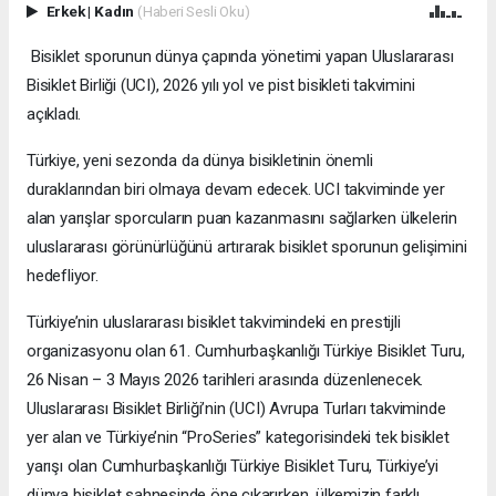
Erkek
|
Kadın
(Haberi Sesli Oku)
Bisiklet sporunun dünya çapında yönetimi yapan Uluslararası
Bisiklet Birliği (UCI), 2026 yılı yol ve pist bisikleti takvimini
açıkladı.
Türkiye, yeni sezonda da dünya bisikletinin önemli
duraklarından biri olmaya devam edecek. UCI takviminde yer
alan yarışlar sporcuların puan kazanmasını sağlarken ülkelerin
uluslararası görünürlüğünü artırarak bisiklet sporunun gelişimini
hedefliyor.
Türkiye’nin uluslararası bisiklet takvimindeki en prestijli
organizasyonu olan 61. Cumhurbaşkanlığı Türkiye Bisiklet Turu,
26 Nisan – 3 Mayıs 2026 tarihleri arasında düzenlenecek.
Uluslararası Bisiklet Birliği’nin (UCI) Avrupa Turları takviminde
yer alan ve Türkiye’nin “ProSeries” kategorisindeki tek bisiklet
yarışı olan Cumhurbaşkanlığı Türkiye Bisiklet Turu, Türkiye’yi
dünya bisiklet sahnesinde öne çıkarırken, ülkemizin farklı