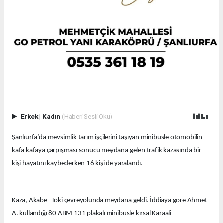
Erkek
|
Kadın
(Haberi Sesli Oku)
Şanlıurfa’da mevsimlik tarım işçilerini taşıyan minibüsle otomobilin
kafa kafaya çarpışması sonucu meydana gelen trafik kazasında bir
kişi hayatını kaybederken 16 kişi de yaralandı.
Kaza, Akabe -Toki çevreyolunda meydana geldi. İddiaya göre Ahmet
A. kullandığı 80 ABM 131 plakalı minibüsle kırsal Karaali