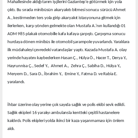
Mahallesinde aldığı tarım işçilerini Gaziantep’e götürmek için yola
çıktı. Bu sırada minibüsün akaryakıtı bitmesi sonucu sürücü Ahmet
A., kestirmeden ters yola girip akaryakıt istasyonuna gitmek için
ilerlerken, karşı yönden gelmekte olan Mustafa A.’nın kullandığı 01
ADM 985 plakalı otomobille kafa kafaya çarpıştı. Çarpışma sonucu
hurdaya dönen minibüs ile otomobil şarampole yuvarlandı. Yaralılara
ilk müdahaleyi çevredeki vatandaşlar yaptı. Kazada Mustafa A. olay
yerinde hayatını kaybederken Hasan Ç., Hülya Ö., Hacer T., Derya Y.,
Hayrunnisa Ç., Sedef Y., Ahmet A., Zehra Ç., Sabiha D., Hülya Y.,
Meryem D., Sara D., İbrahim Y., Emine Y., Fatma D. ve Rabia E.
yaralandı.
İhbar üzerine olay yerine çok sayıda sağlık ve polis ekibi sevk edildi.
Sağlık ekipleri 16 yaralıyı ambulansla kentteki çeşitli hastanelere
kaldırdı. Polis ekipleri yolda ikinci bir kaza yaşanmaması için önlem
aldı.