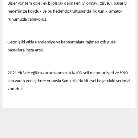
Bizler yöntem koleji ekibi olarak daima en iyi olmayı, zirveyi, başarıyı
hedefimize koyduk ve bu hedef doğrultusunda ilk gün ki amatör
ruhumuzla çalışıyoruz.
Geçmiş iki yılda Pandemiye ve kapanmalara rağmen çok güzel
başarılara imza attık.
2021 YKS de eğitim kurumlarımızda %100 veli memnuniyeti ve %90
lara varan yerleştirme oranıyla Şanlıurfa’da kitlesel başarıdaki yerimizi
koruduk.
Bu yıl eğitim kurumlarımızda güzel derecelerle 14 tıp fakültesi, 12
hukuk fakültesi ve onlarca diğer farklı seçkin bölümlere öğrenciler
yerleştirdik.