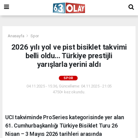
/
Anasayfa
Spor
2026 yılı yol ve pist bisiklet takvimi
belli oldu... Türkiye prestijli
yarışlarla yerini aldı
SPOR
04.11.2025 - 15:36, Güncelleme: 04.11.2025 - 21:05
4750+ kez okundu.
UCI takviminde ProSeries kategorisinde yer alan
61. Cumhurbaşkanlığı Türkiye Bisiklet Turu 26
Nisan – 3 Mayıs 2026 tarihleri arasında