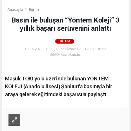
Anasayfa
Eğitim
Basın ile buluşan “Yöntem Koleji” 3
yıllık başarı serüvenini anlattı
EĞITIM
07.10.2021 - 10:50, Güncelleme: 07.10.2021 - 10:50
5669+ kez okundu.
Maşuk TOKİ yolu üzerinde bulunan YÖNTEM
KOLEJİ (Anadolu lisesi) Şanlıurfa basınıyla bir
araya gelerek eğitimdeki başarısını paylaştı.