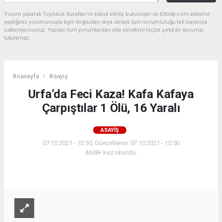
Yorum yazarak Topluluk Kuralları’nı kabul etmiş bulunuyor ve 63olay.com sitesine
yaptığınız yorumunuzla ilgili doğrudan veya dolaylı tüm sorumluluğu tek başınıza
üstleniyorsunuz. Yazılan tüm yorumlardan site yönetimi hiçbir şekilde sorumlu
tutulamaz.
Anasayfa
Asayiş
Urfa’da Feci Kaza! Kafa Kafaya
Çarpıştılar 1 Ölü, 16 Yaralı
ASAYIŞ
07.10.2021 - 10:50, Güncelleme: 07.10.2021 - 10:50
4608+ kez okundu.