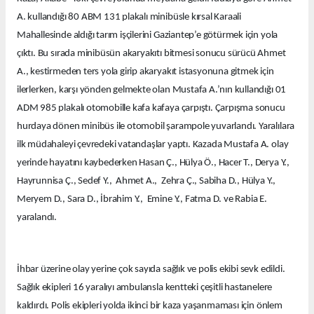
A. kullandığı 80 ABM 131 plakalı minibüsle kırsal Karaali
Mahallesinde aldığı tarım işçilerini Gaziantep’e götürmek için yola
çıktı. Bu sırada minibüsün akaryakıtı bitmesi sonucu sürücü Ahmet
A., kestirmeden ters yola girip akaryakıt istasyonuna gitmek için
ilerlerken, karşı yönden gelmekte olan Mustafa A.’nın kullandığı 01
ADM 985 plakalı otomobille kafa kafaya çarpıştı. Çarpışma sonucu
hurdaya dönen minibüs ile otomobil şarampole yuvarlandı. Yaralılara
ilk müdahaleyi çevredeki vatandaşlar yaptı. Kazada Mustafa A. olay
yerinde hayatını kaybederken Hasan Ç., Hülya Ö., Hacer T., Derya Y.,
Hayrunnisa Ç., Sedef Y., Ahmet A., Zehra Ç., Sabiha D., Hülya Y.,
Meryem D., Sara D., İbrahim Y., Emine Y., Fatma D. ve Rabia E.
yaralandı.
İhbar üzerine olay yerine çok sayıda sağlık ve polis ekibi sevk edildi.
Sağlık ekipleri 16 yaralıyı ambulansla kentteki çeşitli hastanelere
kaldırdı. Polis ekipleri yolda ikinci bir kaza yaşanmaması için önlem