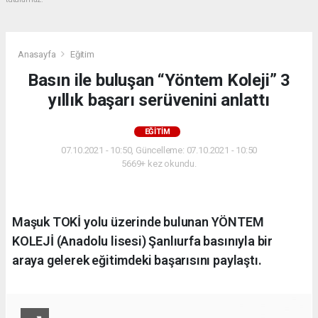
Anasayfa
Eğitim
Basın ile buluşan “Yöntem Koleji” 3
yıllık başarı serüvenini anlattı
EĞITIM
07.10.2021 - 10:50, Güncelleme: 07.10.2021 - 10:50
5669+ kez okundu.
Maşuk TOKİ yolu üzerinde bulunan YÖNTEM
KOLEJİ (Anadolu lisesi) Şanlıurfa basınıyla bir
araya gelerek eğitimdeki başarısını paylaştı.