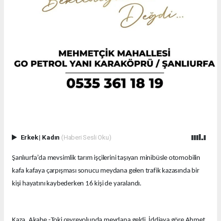
Erkek
|
Kadın
(Haberi Sesli Oku)
Şanlıurfa’da mevsimlik tarım işçilerini taşıyan minibüsle otomobilin
kafa kafaya çarpışması sonucu meydana gelen trafik kazasında bir
kişi hayatını kaybederken 16 kişi de yaralandı.
Kaza, Akabe -Toki çevreyolunda meydana geldi. İddiaya göre Ahmet