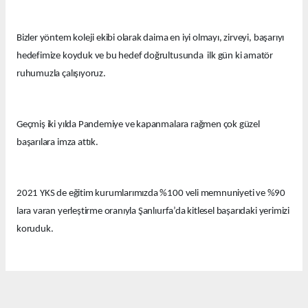
Bizler yöntem koleji ekibi olarak daima en iyi olmayı, zirveyi, başarıyı
hedefimize koyduk ve bu hedef doğrultusunda ilk gün ki amatör
ruhumuzla çalışıyoruz.
Geçmiş iki yılda Pandemiye ve kapanmalara rağmen çok güzel
başarılara imza attık.
2021 YKS de eğitim kurumlarımızda %100 veli memnuniyeti ve %90
lara varan yerleştirme oranıyla Şanlıurfa’da kitlesel başarıdaki yerimizi
koruduk.
Bu yıl eğitim kurumlarımızda güzel derecelerle 14 tıp fakültesi, 12
hukuk fakültesi ve onlarca diğer farklı seçkin bölümlere öğrenciler