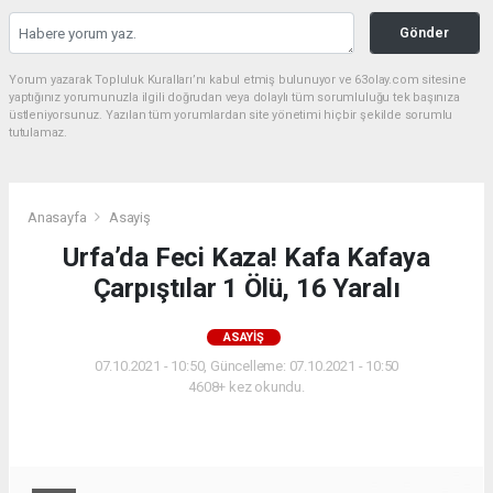
Gönder
Yorum yazarak Topluluk Kuralları’nı kabul etmiş bulunuyor ve 63olay.com sitesine
yaptığınız yorumunuzla ilgili doğrudan veya dolaylı tüm sorumluluğu tek başınıza
üstleniyorsunuz. Yazılan tüm yorumlardan site yönetimi hiçbir şekilde sorumlu
tutulamaz.
Anasayfa
Asayiş
Urfa’da Feci Kaza! Kafa Kafaya
Çarpıştılar 1 Ölü, 16 Yaralı
ASAYIŞ
07.10.2021 - 10:50, Güncelleme: 07.10.2021 - 10:50
4608+ kez okundu.