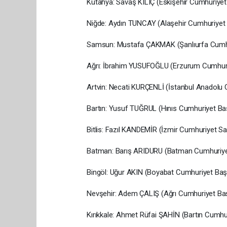
Kütahya: Savaş KILIÇ (Eskişehir Cumhuriyet 
Niğde: Aydın TUNCAY (Alaşehir Cumhuriyet 
Samsun: Mustafa ÇAKMAK (Şanlıurfa Cumhu
Ağrı: İbrahim YUSUFOĞLU (Erzurum Cumhuriy
Artvin: Necati KURÇENLİ (İstanbul Anadolu 
Bartın: Yusuf TUĞRUL (Hınıs Cumhuriyet Baş
Bitlis: Fazıl KANDEMİR (İzmir Cumhuriyet Sa
Batman: Barış ARIDURU (Batman Cumhuriyet
Bingöl: Uğur AKIN (Boyabat Cumhuriyet Başs
Nevşehir: Adem ÇALIŞ (Ağrı Cumhuriyet Baş
Kırıkkale: Ahmet Rüfai ŞAHİN (Bartın Cumhu