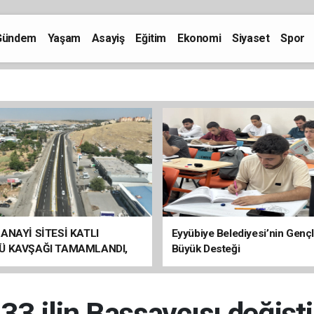
Gündem
Yaşam
Asayiş
Eğitim
Ekonomi
Siyaset
Spor
ANAYİ SİTESİ KATLI
Eyyübiye Belediyesi’nin Genç
Ü KAVŞAĞI TAMAMLANDI,
Büyük Desteği
ÇİŞLERİ BAŞLADI
33 ilin Başsavcısı değişti