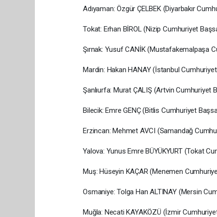
Adıyaman: Özgür ÇELBEK (Diyarbakır Cumhur
Tokat: Erhan BİROL (Nizip Cumhuriyet Başsa
Şırnak: Yusuf CANİK (Mustafakemalpaşa Cu
Mardin: Hakan HANAY (İstanbul Cumhuriyet 
Şanlıurfa: Murat ÇALIŞ (Artvin Cumhuriyet B
Bilecik: Emre GENÇ (Bitlis Cumhuriyet Başsa
Erzincan: Mehmet AVCI (Samandağ Cumhuri
Yalova: Yunus Emre BÜYÜKYURT (Tokat Cumh
Muş: Hüseyin KAÇAR (Menemen Cumhuriyet 
Osmaniye: Tolga Han ALTINAY (Mersin Cumhu
Muğla: Necati KAYAKÖZÜ (İzmir Cumhuriyet 