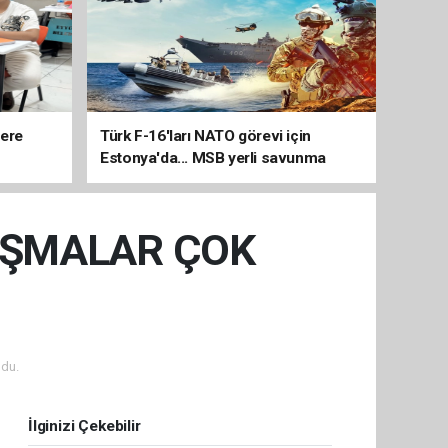
lere
Türk F-16'ları NATO görevi için
Estonya'da... MSB yerli savunma
sistemleriyle güçleniyor
LIŞMALAR ÇOK
du.
İlginizi Çekebilir