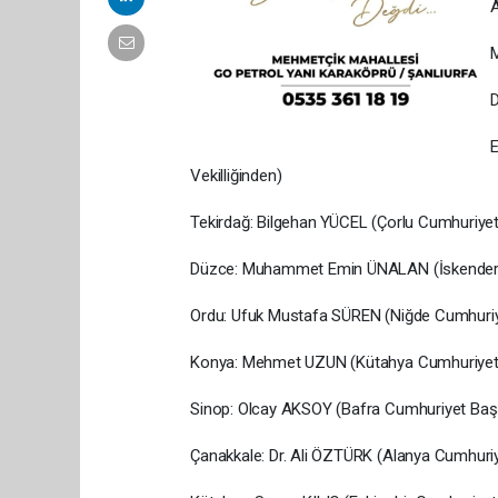
A
M
D
E
Vekilliğinden)
Tekirdağ: Bilgehan YÜCEL (Çorlu Cumhuriyet
Düzce: Muhammet Emin ÜNALAN (İskenderu
Ordu: Ufuk Mustafa SÜREN (Niğde Cumhuriy
Konya: Mehmet UZUN (Kütahya Cumhuriyet 
Sinop: Olcay AKSOY (Bafra Cumhuriyet Başs
Çanakkale: Dr. Ali ÖZTÜRK (Alanya Cumhuriy