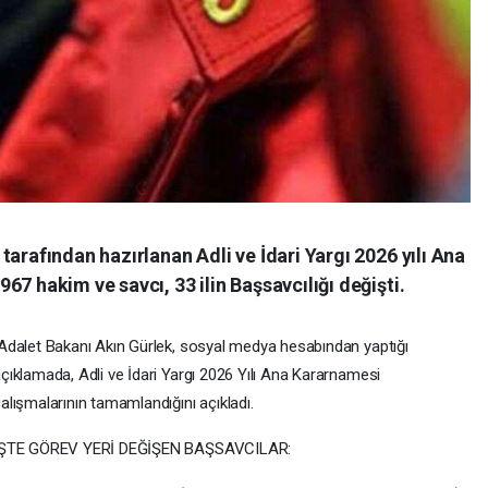
arafından hazırlanan Adli ve İdari Yargı 2026 yılı Ana
7 hakim ve savcı, 33 ilin Başsavcılığı değişti.
dalet Bakanı Akın Gürlek, sosyal medya hesabından yaptığı
çıklamada, Adli ve İdari Yargı 2026 Yılı Ana Kararnamesi
alışmalarının tamamlandığını açıkladı.
İŞTE GÖREV YERİ DEĞİŞEN BAŞSAVCILAR: