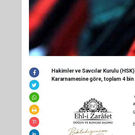
Hakimler ve Savcılar Kurulu (HSK) t
Kararnamesine göre, toplam 4 bin 96
A
a
ç