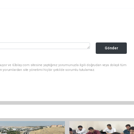
Gönder
uyor ve 63olay.com sitesine yaptığınız yorumunuzla ilgili doğrudan veya dolaylı tüm
m yorumlardan site yönetimi hiçbir şekilde sorumlu tutulamaz.