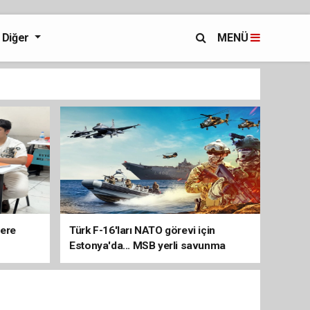
Diğer
MENÜ
lere
Türk F-16'ları NATO görevi için
Estonya'da... MSB yerli savunma
sistemleriyle güçleniyor