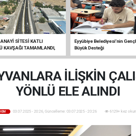
ANAYİ SİTESİ KATLI
Eyyübiye Belediyesi’nin Genç
Ü KAVŞAĞI TAMAMLANDI,
Büyük Desteği
ÇİŞLERİ BAŞLADI
YVANLARA İLİŞKİN ÇA
YÖNLÜ ELE ALINDI
03.07.2025 - 20:26, Güncelleme: 03.07.2025 - 20:26
6129+ kez okun
DEM