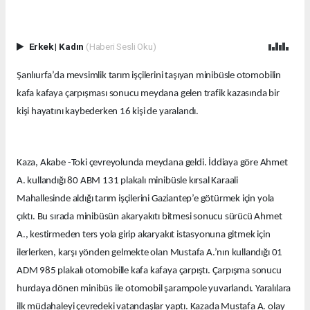
Erkek
|
Kadın
(Haberi Sesli Oku)
Şanlıurfa’da mevsimlik tarım işçilerini taşıyan minibüsle otomobilin
kafa kafaya çarpışması sonucu meydana gelen trafik kazasında bir
kişi hayatını kaybederken 16 kişi de yaralandı.
Kaza, Akabe -Toki çevreyolunda meydana geldi. İddiaya göre Ahmet
A. kullandığı 80 ABM 131 plakalı minibüsle kırsal Karaali
Mahallesinde aldığı tarım işçilerini Gaziantep’e götürmek için yola
çıktı. Bu sırada minibüsün akaryakıtı bitmesi sonucu sürücü Ahmet
A., kestirmeden ters yola girip akaryakıt istasyonuna gitmek için
ilerlerken, karşı yönden gelmekte olan Mustafa A.’nın kullandığı 01
ADM 985 plakalı otomobille kafa kafaya çarpıştı. Çarpışma sonucu
hurdaya dönen minibüs ile otomobil şarampole yuvarlandı. Yaralılara
ilk müdahaleyi çevredeki vatandaşlar yaptı. Kazada Mustafa A. olay