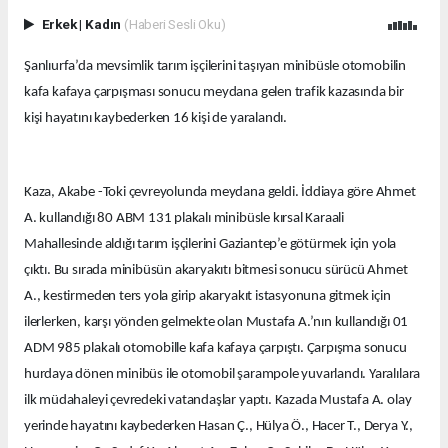
Erkek
|
Kadın
(Haberi Sesli Oku)
Şanlıurfa’da mevsimlik tarım işçilerini taşıyan minibüsle otomobilin
kafa kafaya çarpışması sonucu meydana gelen trafik kazasında bir
kişi hayatını kaybederken 16 kişi de yaralandı.
Kaza, Akabe -Toki çevreyolunda meydana geldi. İddiaya göre Ahmet
A. kullandığı 80 ABM 131 plakalı minibüsle kırsal Karaali
Mahallesinde aldığı tarım işçilerini Gaziantep’e götürmek için yola
çıktı. Bu sırada minibüsün akaryakıtı bitmesi sonucu sürücü Ahmet
A., kestirmeden ters yola girip akaryakıt istasyonuna gitmek için
ilerlerken, karşı yönden gelmekte olan Mustafa A.’nın kullandığı 01
ADM 985 plakalı otomobille kafa kafaya çarpıştı. Çarpışma sonucu
hurdaya dönen minibüs ile otomobil şarampole yuvarlandı. Yaralılara
ilk müdahaleyi çevredeki vatandaşlar yaptı. Kazada Mustafa A. olay
yerinde hayatını kaybederken Hasan Ç., Hülya Ö., Hacer T., Derya Y.,