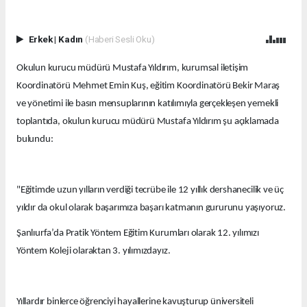
Erkek
|
Kadın
(Haberi Sesli Oku)
Okulun kurucu müdürü Mustafa Yıldırım, kurumsal iletişim
Koordinatörü Mehmet Emin Kuş, eğitim Koordinatörü Bekir Maraş
ve yönetimi ile basın mensuplarının katılımıyla gerçekleşen yemekli
toplantıda, okulun kurucu müdürü Mustafa Yıldırım şu açıklamada
bulundu:
"Eğitimde uzun yılların verdiği tecrübe ile 12 yıllık dershanecilik ve üç
yıldır da okul olarak başarımıza başarı katmanın gururunu yaşıyoruz.
Şanlıurfa’da Pratik Yöntem Eğitim Kurumları olarak 12. yılımızı
Yöntem Koleji olaraktan 3. yılımızdayız.
Yıllardır binlerce öğrenciyi hayallerine kavuşturup üniversiteli