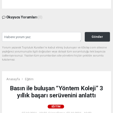
Okuyucu Yorumları
(0)
Gönder
Yorum yazarak Topluluk Kuralları’nı kabul etmiş bulunuyor ve 63olay.com sitesine
yaptığınız yorumunuzla ilgili doğrudan veya dolaylı tüm sorumluluğu tek başınıza
üstleniyorsunuz. Yazılan tüm yorumlardan site yönetimi hiçbir şekilde sorumlu
tutulamaz.
Anasayfa
Eğitim
Basın ile buluşan “Yöntem Koleji” 3
yıllık başarı serüvenini anlattı
EĞITIM