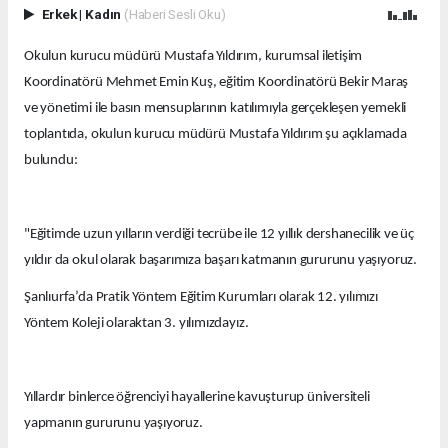
Erkek
|
Kadın
(Haberi Sesli Oku)
Okulun kurucu müdürü Mustafa Yıldırım, kurumsal iletişim
Koordinatörü Mehmet Emin Kuş, eğitim Koordinatörü Bekir Maraş
ve yönetimi ile basın mensuplarının katılımıyla gerçekleşen yemekli
toplantıda, okulun kurucu müdürü Mustafa Yıldırım şu açıklamada
bulundu:
"Eğitimde uzun yılların verdiği tecrübe ile 12 yıllık dershanecilik ve üç
yıldır da okul olarak başarımıza başarı katmanın gururunu yaşıyoruz.
Şanlıurfa’da Pratik Yöntem Eğitim Kurumları olarak 12. yılımızı
Yöntem Koleji olaraktan 3. yılımızdayız.
Yıllardır binlerce öğrenciyi hayallerine kavuşturup üniversiteli
yapmanın gururunu yaşıyoruz.