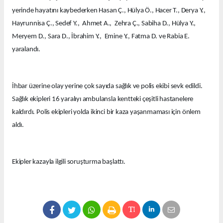
yerinde hayatını kaybederken Hasan Ç., Hülya Ö., Hacer T., Derya Y.,
Hayrunnisa Ç., Sedef Y., Ahmet A., Zehra Ç., Sabiha D., Hülya Y.,
Meryem D., Sara D., İbrahim Y., Emine Y., Fatma D. ve Rabia E.
yaralandı.
İhbar üzerine olay yerine çok sayıda sağlık ve polis ekibi sevk edildi.
Sağlık ekipleri 16 yaralıyı ambulansla kentteki çeşitli hastanelere
kaldırdı. Polis ekipleri yolda ikinci bir kaza yaşanmaması için önlem
aldı.
Ekipler kazayla ilgili soruşturma başlattı.