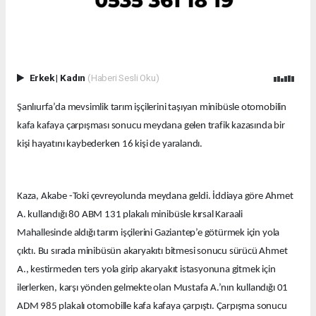
Erkek
|
Kadın
(Haberi Sesli Oku)
Şanlıurfa’da mevsimlik tarım işçilerini taşıyan minibüsle otomobilin
kafa kafaya çarpışması sonucu meydana gelen trafik kazasında bir
kişi hayatını kaybederken 16 kişi de yaralandı.
Kaza, Akabe -Toki çevreyolunda meydana geldi. İddiaya göre Ahmet
A. kullandığı 80 ABM 131 plakalı minibüsle kırsal Karaali
Mahallesinde aldığı tarım işçilerini Gaziantep’e götürmek için yola
çıktı. Bu sırada minibüsün akaryakıtı bitmesi sonucu sürücü Ahmet
A., kestirmeden ters yola girip akaryakıt istasyonuna gitmek için
ilerlerken, karşı yönden gelmekte olan Mustafa A.’nın kullandığı 01
ADM 985 plakalı otomobille kafa kafaya çarpıştı. Çarpışma sonucu