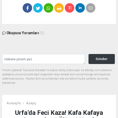
Okuyucu Yorumları
(0)
Gönder
Yorum yazarak Topluluk Kuralları’nı kabul etmiş bulunuyor ve 63olay.com sitesine
yaptığınız yorumunuzla ilgili doğrudan veya dolaylı tüm sorumluluğu tek başınıza
üstleniyorsunuz. Yazılan tüm yorumlardan site yönetimi hiçbir şekilde sorumlu
tutulamaz.
Anasayfa
Asayiş
Urfa’da Feci Kaza! Kafa Kafaya