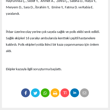
Hayrunnisa Ç., Sedef Y., Ahmet A., Zehra Ç., Sabiha D., Hülya Y.,
Meryem D., Sara D., İbrahim Y., Emine Y., Fatma D. ve Rabia E.
yaralandı.
İhbar üzerine olay yerine çok sayıda sağlık ve polis ekibi sevk edildi.
Sağlık ekipleri 16 yaralıyı ambulansla kentteki çeşitli hastanelere
kaldırdı. Polis ekipleri yolda ikinci bir kaza yaşanmaması için önlem
aldı.
Ekipler kazayla ilgili soruşturma başlattı.