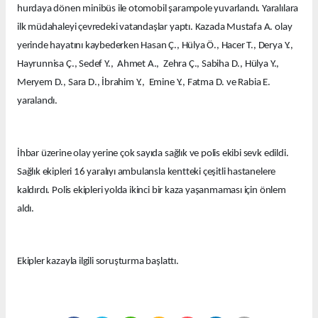
hurdaya dönen minibüs ile otomobil şarampole yuvarlandı. Yaralılara
ilk müdahaleyi çevredeki vatandaşlar yaptı. Kazada Mustafa A. olay
yerinde hayatını kaybederken Hasan Ç., Hülya Ö., Hacer T., Derya Y.,
Hayrunnisa Ç., Sedef Y., Ahmet A., Zehra Ç., Sabiha D., Hülya Y.,
Meryem D., Sara D., İbrahim Y., Emine Y., Fatma D. ve Rabia E.
yaralandı.
İhbar üzerine olay yerine çok sayıda sağlık ve polis ekibi sevk edildi.
Sağlık ekipleri 16 yaralıyı ambulansla kentteki çeşitli hastanelere
kaldırdı. Polis ekipleri yolda ikinci bir kaza yaşanmaması için önlem
aldı.
Ekipler kazayla ilgili soruşturma başlattı.