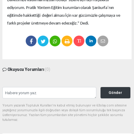
Davetimize katılımlarınızdan dolayı sizlere ayrı ayrı teşekkür
ediyorum. Pratik Yöntem Eğitim kurumları olarak Şanlıurfa’nın
eğitimde hakkettiği değeri alması İçin var gücümüzle çalışmaya ve
farklı projeler üretmeye devam edeceğiz." Dedi.
Okuyucu Yorumları
(0)
Gönder
Yorum yazarak Topluluk Kuralları’nı kabul etmiş bulunuyor ve 63olay.com sitesine
yaptığınız yorumunuzla ilgili doğrudan veya dolaylı tüm sorumluluğu tek başınıza
üstleniyorsunuz. Yazılan tüm yorumlardan site yönetimi hiçbir şekilde sorumlu
tutulamaz.