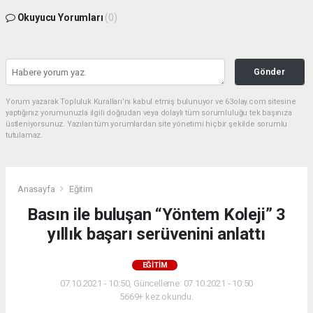
Okuyucu Yorumları
(0)
Gönder
Yorum yazarak Topluluk Kuralları’nı kabul etmiş bulunuyor ve 63olay.com sitesine
yaptığınız yorumunuzla ilgili doğrudan veya dolaylı tüm sorumluluğu tek başınıza
üstleniyorsunuz. Yazılan tüm yorumlardan site yönetimi hiçbir şekilde sorumlu
tutulamaz.
Anasayfa
Eğitim
Basın ile buluşan “Yöntem Koleji” 3
yıllık başarı serüvenini anlattı
EĞITIM
07.10.2021 - 10:50, Güncelleme: 07.10.2021 - 10:50
5669+ kez okundu.