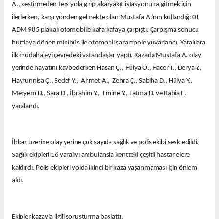
A., kestirmeden ters yola girip akaryakıt istasyonuna gitmek için
ilerlerken, karşı yönden gelmekte olan Mustafa A.’nın kullandığı 01
ADM 985 plakalı otomobille kafa kafaya çarpıştı. Çarpışma sonucu
hurdaya dönen minibüs ile otomobil şarampole yuvarlandı. Yaralılara
ilk müdahaleyi çevredeki vatandaşlar yaptı. Kazada Mustafa A. olay
yerinde hayatını kaybederken Hasan Ç., Hülya Ö., Hacer T., Derya Y.,
Hayrunnisa Ç., Sedef Y., Ahmet A., Zehra Ç., Sabiha D., Hülya Y.,
Meryem D., Sara D., İbrahim Y., Emine Y., Fatma D. ve Rabia E.
yaralandı.
İhbar üzerine olay yerine çok sayıda sağlık ve polis ekibi sevk edildi.
Sağlık ekipleri 16 yaralıyı ambulansla kentteki çeşitli hastanelere
kaldırdı. Polis ekipleri yolda ikinci bir kaza yaşanmaması için önlem
aldı.
Ekipler kazayla ilgili soruşturma başlattı.