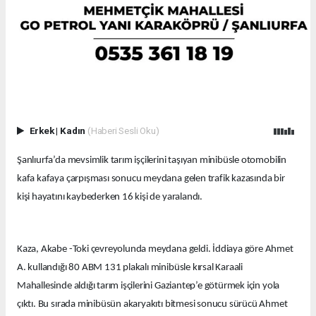
Erkek
|
Kadın
(Haberi Sesli Oku)
Şanlıurfa’da mevsimlik tarım işçilerini taşıyan minibüsle otomobilin
kafa kafaya çarpışması sonucu meydana gelen trafik kazasında bir
kişi hayatını kaybederken 16 kişi de yaralandı.
Kaza, Akabe -Toki çevreyolunda meydana geldi. İddiaya göre Ahmet
A. kullandığı 80 ABM 131 plakalı minibüsle kırsal Karaali
Mahallesinde aldığı tarım işçilerini Gaziantep’e götürmek için yola
çıktı. Bu sırada minibüsün akaryakıtı bitmesi sonucu sürücü Ahmet