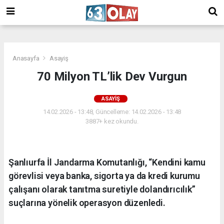
/
Anasayfa
Asayiş
70 Milyon TL’lik Dev Vurgun
ASAYIŞ
14.02.2026 - 13:48, Güncelleme: 14.02.2026 - 13:48
3887+ kez okundu.
Şanlıurfa İl Jandarma Komutanlığı, “Kendini kamu
görevlisi veya banka, sigorta ya da kredi kurumu
çalışanı olarak tanıtma suretiyle dolandırıcılık”
suçlarına yönelik operasyon düzenledi.