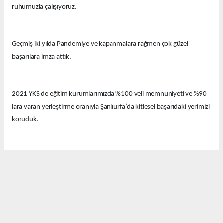
ruhumuzla çalışıyoruz.
Geçmiş iki yılda Pandemiye ve kapanmalara rağmen çok güzel
başarılara imza attık.
2021 YKS de eğitim kurumlarımızda %100 veli memnuniyeti ve %90
lara varan yerleştirme oranıyla Şanlıurfa’da kitlesel başarıdaki yerimizi
koruduk.
Bu yıl eğitim kurumlarımızda güzel derecelerle 14 tıp fakültesi, 12
hukuk fakültesi ve onlarca diğer farklı seçkin bölümlere öğrenciler
yerleştirdik.
Bugün Şanlıurfa’nın birbirinden değerli emekçi basın mensuplarıyla