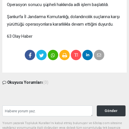
Operasyon sonucu şüpheli hakkında adli işlem başlatıldı.
Şanlıurfa İl Jandarma Komutanlığı, dolandırıcılık suçlarına karşı
yürüttüğü operasyonlara kararlılıkla devam ettiğini duyurdu.
63 Olay Haber
Okuyucu Yorumları
(0)
Gönder
Yorum yazarak Topluluk Kuralları’nı kabul etmiş bulunuyor ve 63olay.com sitesine
yaptığınız yorumunuzla ilgili doğrudan veya dolaylı tüm sorumluluğu tek başınıza