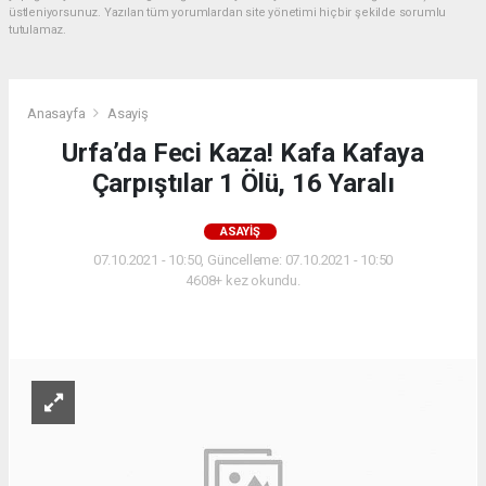
üstleniyorsunuz. Yazılan tüm yorumlardan site yönetimi hiçbir şekilde sorumlu
tutulamaz.
Anasayfa
Asayiş
Urfa’da Feci Kaza! Kafa Kafaya
Çarpıştılar 1 Ölü, 16 Yaralı
ASAYIŞ
07.10.2021 - 10:50, Güncelleme: 07.10.2021 - 10:50
4608+ kez okundu.