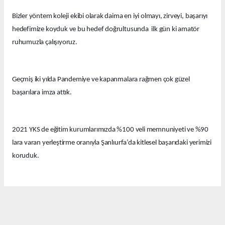
Bizler yöntem koleji ekibi olarak daima en iyi olmayı, zirveyi, başarıyı
hedefimize koyduk ve bu hedef doğrultusunda ilk gün ki amatör
ruhumuzla çalışıyoruz.
Geçmiş iki yılda Pandemiye ve kapanmalara rağmen çok güzel
başarılara imza attık.
2021 YKS de eğitim kurumlarımızda %100 veli memnuniyeti ve %90
lara varan yerleştirme oranıyla Şanlıurfa’da kitlesel başarıdaki yerimizi
koruduk.
Bu yıl eğitim kurumlarımızda güzel derecelerle 14 tıp fakültesi, 12
hukuk fakültesi ve onlarca diğer farklı seçkin bölümlere öğrenciler
yerleştirdik.