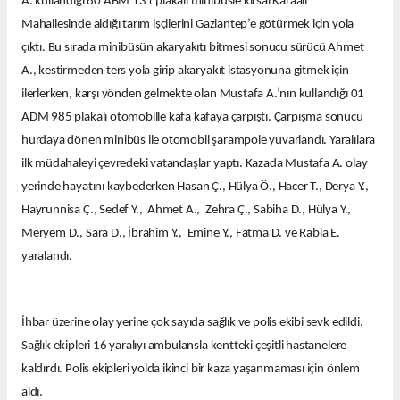
A. kullandığı 80 ABM 131 plakalı minibüsle kırsal Karaali
Mahallesinde aldığı tarım işçilerini Gaziantep’e götürmek için yola
çıktı. Bu sırada minibüsün akaryakıtı bitmesi sonucu sürücü Ahmet
A., kestirmeden ters yola girip akaryakıt istasyonuna gitmek için
ilerlerken, karşı yönden gelmekte olan Mustafa A.’nın kullandığı 01
ADM 985 plakalı otomobille kafa kafaya çarpıştı. Çarpışma sonucu
hurdaya dönen minibüs ile otomobil şarampole yuvarlandı. Yaralılara
ilk müdahaleyi çevredeki vatandaşlar yaptı. Kazada Mustafa A. olay
yerinde hayatını kaybederken Hasan Ç., Hülya Ö., Hacer T., Derya Y.,
Hayrunnisa Ç., Sedef Y., Ahmet A., Zehra Ç., Sabiha D., Hülya Y.,
Meryem D., Sara D., İbrahim Y., Emine Y., Fatma D. ve Rabia E.
yaralandı.
İhbar üzerine olay yerine çok sayıda sağlık ve polis ekibi sevk edildi.
Sağlık ekipleri 16 yaralıyı ambulansla kentteki çeşitli hastanelere
kaldırdı. Polis ekipleri yolda ikinci bir kaza yaşanmaması için önlem
aldı.