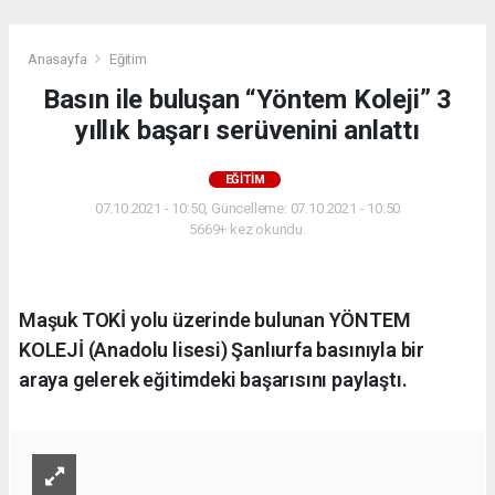
Anasayfa
Eğitim
Basın ile buluşan “Yöntem Koleji” 3
yıllık başarı serüvenini anlattı
EĞITIM
07.10.2021 - 10:50, Güncelleme: 07.10.2021 - 10:50
5669+ kez okundu.
Maşuk TOKİ yolu üzerinde bulunan YÖNTEM
KOLEJİ (Anadolu lisesi) Şanlıurfa basınıyla bir
araya gelerek eğitimdeki başarısını paylaştı.