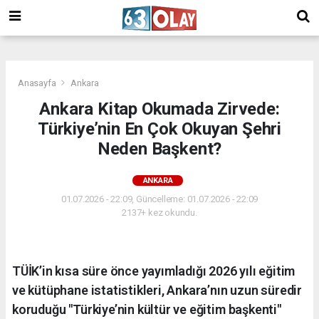
/
Anasayfa
Ankara
Ankara Kitap Okumada Zirvede:
Türkiye’nin En Çok Okuyan Şehri
Neden Başkent?
ANKARA
01.07.2026 - 22:09, Güncelleme: 01.07.2026 - 22:09
2137+ kez okundu.
TÜİK’in kısa süre önce yayımladığı 2026 yılı eğitim
ve kütüphane istatistikleri, Ankara’nın uzun süredir
koruduğu "Türkiye’nin kültür ve eğitim başkenti"