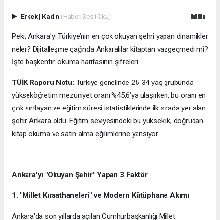
Erkek
|
Kadın
(Haberi Sesli Oku)
Peki, Ankara'yı Türkiye’nin en çok okuyan şehri yapan dinamikler
neler? Dijitalleşme çağında Ankaralılar kitaptan vazgeçmedi mi?
İşte başkentin okuma haritasının şifreleri.
TÜİK Raporu Notu:
Türkiye genelinde 25-34 yaş grubunda
yükseköğretim mezuniyet oranı %45,6’ya ulaşırken, bu oranı en
çok sırtlayan ve eğitim süresi istatistiklerinde ilk sırada yer alan
şehir Ankara oldu. Eğitim seviyesindeki bu yükseklik, doğrudan
kitap okuma ve satın alma eğilimlerine yansıyor.
Ankara'yı "Okuyan Şehir" Yapan 3 Faktör
1. "Millet Kıraathaneleri" ve Modern Kütüphane Akımı
Ankara'da son yıllarda açılan Cumhurbaşkanlığı Millet