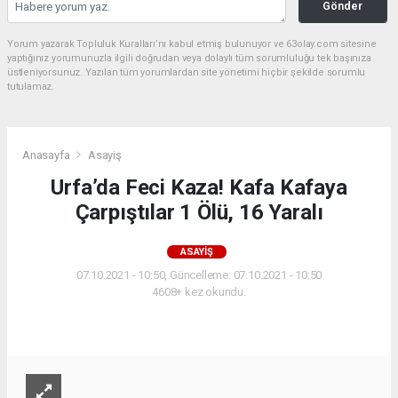
Gönder
Yorum yazarak Topluluk Kuralları’nı kabul etmiş bulunuyor ve 63olay.com sitesine
yaptığınız yorumunuzla ilgili doğrudan veya dolaylı tüm sorumluluğu tek başınıza
üstleniyorsunuz. Yazılan tüm yorumlardan site yönetimi hiçbir şekilde sorumlu
tutulamaz.
Anasayfa
Asayiş
Urfa’da Feci Kaza! Kafa Kafaya
Çarpıştılar 1 Ölü, 16 Yaralı
ASAYIŞ
07.10.2021 - 10:50, Güncelleme: 07.10.2021 - 10:50
4608+ kez okundu.