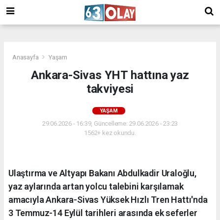
/
Anasayfa
Yaşam
Ankara-Sivas YHT hattına yaz
takviyesi
YAŞAM
29.06.2026 - 16:39, Güncelleme: 29.06.2026 - 23:23
1562+ kez okundu.
Ulaştırma ve Altyapı Bakanı Abdulkadir Uraloğlu,
yaz aylarında artan yolcu talebini karşılamak
amacıyla Ankara-Sivas Yüksek Hızlı Tren Hattı'nda
3 Temmuz-14 Eylül tarihleri arasında ek seferler