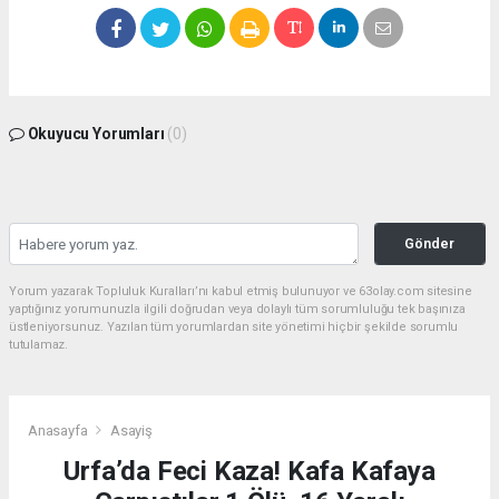
Okuyucu Yorumları
(0)
Gönder
Yorum yazarak Topluluk Kuralları’nı kabul etmiş bulunuyor ve 63olay.com sitesine
yaptığınız yorumunuzla ilgili doğrudan veya dolaylı tüm sorumluluğu tek başınıza
üstleniyorsunuz. Yazılan tüm yorumlardan site yönetimi hiçbir şekilde sorumlu
tutulamaz.
Anasayfa
Asayiş
Urfa’da Feci Kaza! Kafa Kafaya