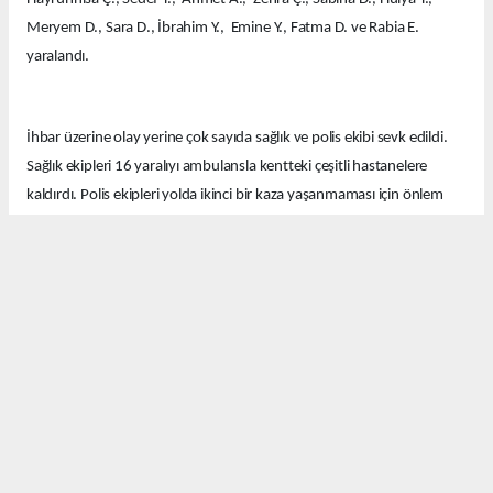
Meryem D., Sara D., İbrahim Y., Emine Y., Fatma D. ve Rabia E.
yaralandı.
İhbar üzerine olay yerine çok sayıda sağlık ve polis ekibi sevk edildi.
Sağlık ekipleri 16 yaralıyı ambulansla kentteki çeşitli hastanelere
kaldırdı. Polis ekipleri yolda ikinci bir kaza yaşanmaması için önlem
aldı.
Ekipler kazayla ilgili soruşturma başlattı.