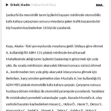
Erkek
|
Kadın
(Haberi Sesli Oku)
Şanlıurfa’da mevsimlik tarım işçilerini taşıyan minibüsle otomobilin
kafa kafaya çarpışması sonucu meydana gelen trafik kazasında bir
kişi hayatını kaybederken 16 kişi de yaralandı.
Kaza, Akabe -Toki çevreyolunda meydana geldi. İddiaya göre Ahmet
A. kullandığı 80 ABM 131 plakalı minibüsle kırsal Karaali
Mahallesinde aldığı tarım işçilerini Gaziantep’e götürmek için yola
çıktı. Bu sırada minibüsün akaryakıtı bitmesi sonucu sürücü Ahmet
A., kestirmeden ters yola girip akaryakıt istasyonuna gitmek için
ilerlerken, karşı yönden gelmekte olan Mustafa A.’nın kullandığı 01
ADM 985 plakalı otomobille kafa kafaya çarpıştı. Çarpışma sonucu
hurdaya dönen minibüs ile otomobil şarampole yuvarlandı. Yaralılara
ilk müdahaleyi çevredeki vatandaşlar yaptı. Kazada Mustafa A. olay
yerinde hayatını kaybederken Hasan Ç., Hülya Ö., Hacer T., Derya Y.,
Hayrunnisa Ç., Sedef Y., Ahmet A., Zehra Ç., Sabiha D., Hülya Y.,