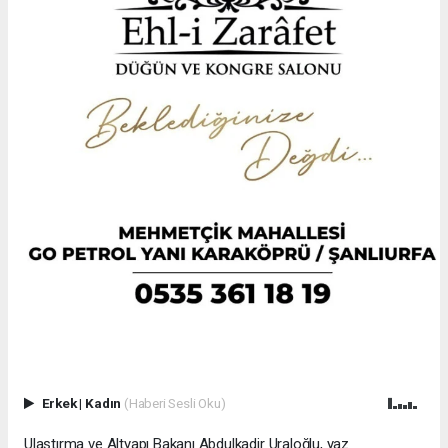
Erkek
|
Kadın
(Haberi Sesli Oku)
Ulaştırma ve Altyapı Bakanı Abdulkadir Uraloğlu, yaz