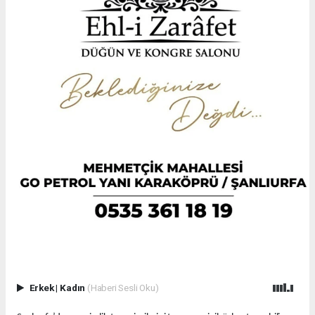
Erkek
|
Kadın
(Haberi Sesli Oku)