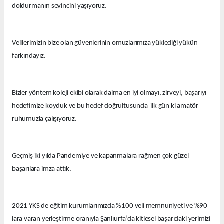
doldurmanın sevincini yaşıyoruz.
Velilerimizin bize olan güvenlerinin omuzlarımıza yüklediği yükün
farkındayız.
Bizler yöntem koleji ekibi olarak daima en iyi olmayı, zirveyi, başarıyı
hedefimize koyduk ve bu hedef doğrultusunda ilk gün ki amatör
ruhumuzla çalışıyoruz.
Geçmiş iki yılda Pandemiye ve kapanmalara rağmen çok güzel
başarılara imza attık.
2021 YKS de eğitim kurumlarımızda %100 veli memnuniyeti ve %90
lara varan yerleştirme oranıyla Şanlıurfa’da kitlesel başarıdaki yerimizi