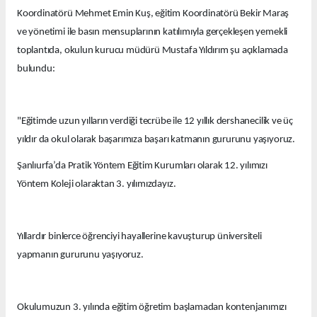
Koordinatörü Mehmet Emin Kuş, eğitim Koordinatörü Bekir Maraş
ve yönetimi ile basın mensuplarının katılımıyla gerçekleşen yemekli
toplantıda, okulun kurucu müdürü Mustafa Yıldırım şu açıklamada
bulundu:
"Eğitimde uzun yılların verdiği tecrübe ile 12 yıllık dershanecilik ve üç
yıldır da okul olarak başarımıza başarı katmanın gururunu yaşıyoruz.
Şanlıurfa’da Pratik Yöntem Eğitim Kurumları olarak 12. yılımızı
Yöntem Koleji olaraktan 3. yılımızdayız.
Yıllardır binlerce öğrenciyi hayallerine kavuşturup üniversiteli
yapmanın gururunu yaşıyoruz.
Okulumuzun 3. yılında eğitim öğretim başlamadan kontenjanımızı