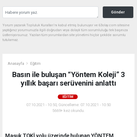
Gönder
Yorum yazarak Topluluk Kuralları’nı kabul etmiş bulunuyor ve 63olay.com sitesine
yaptığınız yorumunuzla ilgili doğrudan veya dolaylı tüm sorumluluğu tek başınıza
üstleniyorsunuz. Yazılan tüm yorumlardan site yönetimi hiçbir şekilde sorumlu
tutulamaz.
Anasayfa
Eğitim
Basın ile buluşan “Yöntem Koleji” 3
yıllık başarı serüvenini anlattı
EĞITIM
07.10.2021 - 10:50, Güncelleme: 07.10.2021 - 10:50
5669+ kez okundu.
Maşuk TOKİ yolu üzerinde bulunan YÖNTEM