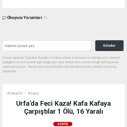
Okuyucu Yorumları
(0)
Gönder
Yorum yazarak Topluluk Kuralları’nı kabul etmiş bulunuyor ve 63olay.com sitesine
yaptığınız yorumunuzla ilgili doğrudan veya dolaylı tüm sorumluluğu tek başınıza
üstleniyorsunuz. Yazılan tüm yorumlardan site yönetimi hiçbir şekilde sorumlu
tutulamaz.
Anasayfa
Asayiş
Urfa’da Feci Kaza! Kafa Kafaya
Çarpıştılar 1 Ölü, 16 Yaralı
ASAYIŞ