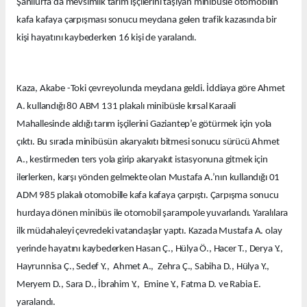
Şanlıurfa’da mevsimlik tarım işçilerini taşıyan minibüsle otomobilin
kafa kafaya çarpışması sonucu meydana gelen trafik kazasında bir
kişi hayatını kaybederken 16 kişi de yaralandı.
Kaza, Akabe -Toki çevreyolunda meydana geldi. İddiaya göre Ahmet
A. kullandığı 80 ABM 131 plakalı minibüsle kırsal Karaali
Mahallesinde aldığı tarım işçilerini Gaziantep’e götürmek için yola
çıktı. Bu sırada minibüsün akaryakıtı bitmesi sonucu sürücü Ahmet
A., kestirmeden ters yola girip akaryakıt istasyonuna gitmek için
ilerlerken, karşı yönden gelmekte olan Mustafa A.’nın kullandığı 01
ADM 985 plakalı otomobille kafa kafaya çarpıştı. Çarpışma sonucu
hurdaya dönen minibüs ile otomobil şarampole yuvarlandı. Yaralılara
ilk müdahaleyi çevredeki vatandaşlar yaptı. Kazada Mustafa A. olay
yerinde hayatını kaybederken Hasan Ç., Hülya Ö., Hacer T., Derya Y.,
Hayrunnisa Ç., Sedef Y., Ahmet A., Zehra Ç., Sabiha D., Hülya Y.,
Meryem D., Sara D., İbrahim Y., Emine Y., Fatma D. ve Rabia E.
yaralandı.