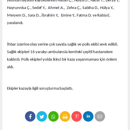
yerinde hayatını kaybederken Hasan Ç., Hülya Ö., Hacer T., Derya Y.,
Hayrunnisa Ç., Sedef Y., Ahmet A., Zehra Ç., Sabiha D., Hülya Y.,
Meryem D., Sara D., İbrahim Y., Emine Y., Fatma D. ve Rabia E.
yaralandı.
İhbar üzerine olay yerine çok sayıda sağlık ve polis ekibi sevk edildi.
Sağlık ekipleri 16 yaralıyı ambulansla kentteki çeşitli hastanelere
kaldırdı. Polis ekipleri yolda ikinci bir kaza yaşanmaması için önlem
aldı.
Ekipler kazayla ilgili soruşturma başlattı.