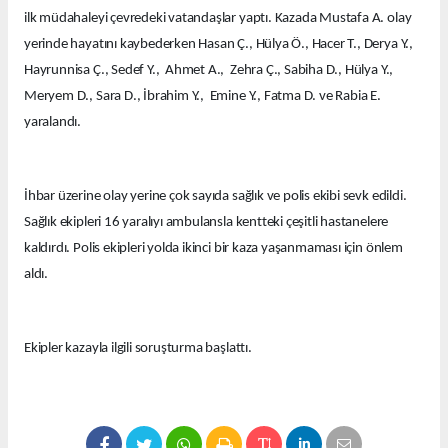
ilk müdahaleyi çevredeki vatandaşlar yaptı. Kazada Mustafa A. olay
yerinde hayatını kaybederken Hasan Ç., Hülya Ö., Hacer T., Derya Y.,
Hayrunnisa Ç., Sedef Y., Ahmet A., Zehra Ç., Sabiha D., Hülya Y.,
Meryem D., Sara D., İbrahim Y., Emine Y., Fatma D. ve Rabia E.
yaralandı.
İhbar üzerine olay yerine çok sayıda sağlık ve polis ekibi sevk edildi.
Sağlık ekipleri 16 yaralıyı ambulansla kentteki çeşitli hastanelere
kaldırdı. Polis ekipleri yolda ikinci bir kaza yaşanmaması için önlem
aldı.
Ekipler kazayla ilgili soruşturma başlattı.