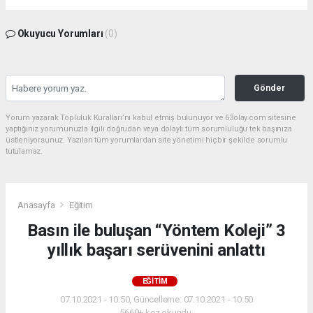
Okuyucu Yorumları
(0)
Gönder
Yorum yazarak Topluluk Kuralları’nı kabul etmiş bulunuyor ve 63olay.com sitesine
yaptığınız yorumunuzla ilgili doğrudan veya dolaylı tüm sorumluluğu tek başınıza
üstleniyorsunuz. Yazılan tüm yorumlardan site yönetimi hiçbir şekilde sorumlu
tutulamaz.
Anasayfa
Eğitim
Basın ile buluşan “Yöntem Koleji” 3
yıllık başarı serüvenini anlattı
EĞITIM
07.10.2021 - 10:50, Güncelleme: 07.10.2021 - 10:50
5669+ kez okundu.