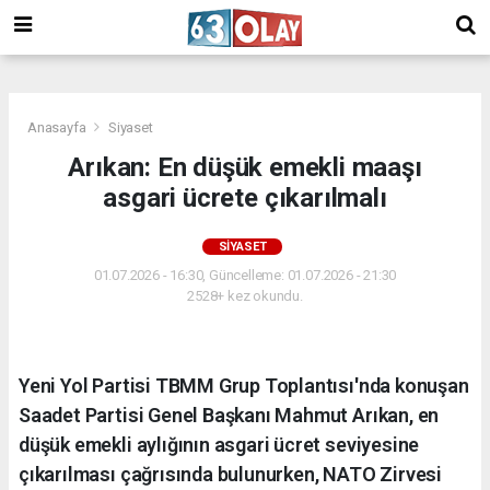
/
Anasayfa
Siyaset
Arıkan: En düşük emekli maaşı
asgari ücrete çıkarılmalı
SIYASET
01.07.2026 - 16:30, Güncelleme: 01.07.2026 - 21:30
2528+ kez okundu.
Yeni Yol Partisi TBMM Grup Toplantısı'nda konuşan
Saadet Partisi Genel Başkanı Mahmut Arıkan, en
düşük emekli aylığının asgari ücret seviyesine
çıkarılması çağrısında bulunurken, NATO Zirvesi