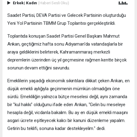
Erkek
|
Kadın
(Haberi Sesli Oku)
Saadet Partisi, DEVA Partisi ve Gelecek Partisinin oluşturduğu
Yeni Yol Partisinin TBMM Grup Toplantısı gerçekleştirildi.
Toplantıda konuşan Saadet Partisi Genel Başkanı Mahmut
Arıkan, geçtiğimiz hafta sonu Adıyaman'da vatandaşlarla bir
araya geldiklerini belirterek, Kahramanmaraş merkezli
depremlerin üzerinden üç yıl geçmesine rağmen kentte birçok
sorunun devam ettiğini savundu.
Emeklilerin yaşadığı ekonomik sıkıntılara dikkat çeken Arıkan, en
düşük emekli aylığıyla geçinmenin mümkün olmadığını öne
sürdü. Emekliliğin yalnızca bütçe meselesi değil, aynı zamanda
bir "kul hakkı" olduğunu ifade eden Arıkan, "Gelin bu meseleye
hesapla değil, vicdanla bakalım. Bu ay en düşük emekli maaşını
asgari ücrete eşitleyecek kalıcı bir kanuni düzenleme yapalım.
Getirin bu teklifi, sonuna kadar destekleyelim." dedi.