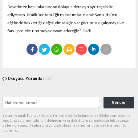
Davetimize katılımlarınızdan dolayı sizlere ayrı ayrı teşekkür
ediyorum. Pratik Yöntem Eğitim kurumları olarak Şanlıurfa’nın
eğitimde hakkettiği değeri alması İçin var gücümüzle çalışmaya ve
farklı projeler üretmeye devam edeceğiz." Dedi.
Okuyucu Yorumları
(0)
Gönder
Yorum yazarak Topluluk Kuralları’nı kabul etmiş bulunuyor ve 63olay.com sitesine
yaptığınız yorumunuzla ilgili doğrudan veya dolaylı tüm sorumluluğu tek başınıza
üstleniyorsunuz. Yazılan tüm yorumlardan site yönetimi hiçbir şekilde sorumlu
tutulamaz.