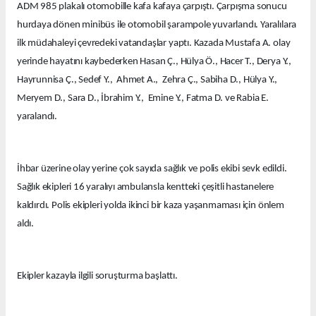
ADM 985 plakalı otomobille kafa kafaya çarpıştı. Çarpışma sonucu
hurdaya dönen minibüs ile otomobil şarampole yuvarlandı. Yaralılara
ilk müdahaleyi çevredeki vatandaşlar yaptı. Kazada Mustafa A. olay
yerinde hayatını kaybederken Hasan Ç., Hülya Ö., Hacer T., Derya Y.,
Hayrunnisa Ç., Sedef Y., Ahmet A., Zehra Ç., Sabiha D., Hülya Y.,
Meryem D., Sara D., İbrahim Y., Emine Y., Fatma D. ve Rabia E.
yaralandı.
İhbar üzerine olay yerine çok sayıda sağlık ve polis ekibi sevk edildi.
Sağlık ekipleri 16 yaralıyı ambulansla kentteki çeşitli hastanelere
kaldırdı. Polis ekipleri yolda ikinci bir kaza yaşanmaması için önlem
aldı.
Ekipler kazayla ilgili soruşturma başlattı.