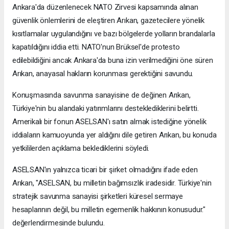
Ankara'da düzenlenecek NATO Zirvesi kapsamında alınan
güvenlik önlemlerini de eleştiren Arıkan, gazetecilere yönelik
kısıtlamalar uygulandığını ve bazı bölgelerde yolların brandalarla
kapatıldığını iddia etti. NATO'nun Brüksel'de protesto
edilebildiğini ancak Ankara'da buna izin verilmediğini öne süren
Arıkan, anayasal hakların korunması gerektiğini savundu.
Konuşmasında savunma sanayisine de değinen Arıkan,
Türkiye'nin bu alandaki yatırımlarını desteklediklerini belirtti.
Amerikalı bir fonun ASELSAN'ı satın almak istediğine yönelik
iddiaların kamuoyunda yer aldığını dile getiren Arıkan, bu konuda
yetkililerden açıklama beklediklerini söyledi.
ASELSAN'ın yalnızca ticari bir şirket olmadığını ifade eden
Arıkan, "ASELSAN, bu milletin bağımsızlık iradesidir. Türkiye'nin
stratejik savunma sanayisi şirketleri küresel sermaye
hesaplarının değil, bu milletin egemenlik hakkının konusudur."
değerlendirmesinde bulundu.