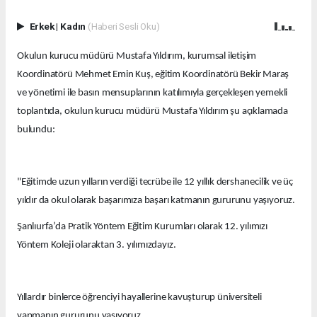
Erkek
|
Kadın
(Haberi Sesli Oku)
Okulun kurucu müdürü Mustafa Yıldırım, kurumsal iletişim
Koordinatörü Mehmet Emin Kuş, eğitim Koordinatörü Bekir Maraş
ve yönetimi ile basın mensuplarının katılımıyla gerçekleşen yemekli
toplantıda, okulun kurucu müdürü Mustafa Yıldırım şu açıklamada
bulundu:
"Eğitimde uzun yılların verdiği tecrübe ile 12 yıllık dershanecilik ve üç
yıldır da okul olarak başarımıza başarı katmanın gururunu yaşıyoruz.
Şanlıurfa’da Pratik Yöntem Eğitim Kurumları olarak 12. yılımızı
Yöntem Koleji olaraktan 3. yılımızdayız.
Yıllardır binlerce öğrenciyi hayallerine kavuşturup üniversiteli
yapmanın gururunu yaşıyoruz.