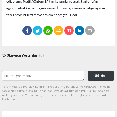
ediyorum. Pratik Yöntem Eğitim kurumları olarak Şanlıurfa’nın
eğitimde hakkettiği değeri alması İçin var gücümüzle çalışmaya ve
farklı projeler üretmeye devam edeceğiz." Dedi.
Okuyucu Yorumları
(0)
Gönder
Yorum yazarak Topluluk Kuralları’nı kabul etmiş bulunuyor ve 63olay.com sitesine
yaptığınız yorumunuzla ilgili doğrudan veya dolaylı tüm sorumluluğu tek başınıza
üstleniyorsunuz. Yazılan tüm yorumlardan site yönetimi hiçbir şekilde sorumlu
tutulamaz.