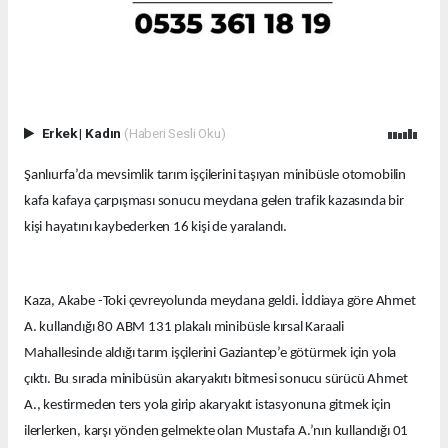
Erkek
|
Kadın
(Haberi Sesli Oku)
Şanlıurfa’da mevsimlik tarım işçilerini taşıyan minibüsle otomobilin
kafa kafaya çarpışması sonucu meydana gelen trafik kazasında bir
kişi hayatını kaybederken 16 kişi de yaralandı.
Kaza, Akabe -Toki çevreyolunda meydana geldi. İddiaya göre Ahmet
A. kullandığı 80 ABM 131 plakalı minibüsle kırsal Karaali
Mahallesinde aldığı tarım işçilerini Gaziantep’e götürmek için yola
çıktı. Bu sırada minibüsün akaryakıtı bitmesi sonucu sürücü Ahmet
A., kestirmeden ters yola girip akaryakıt istasyonuna gitmek için
ilerlerken, karşı yönden gelmekte olan Mustafa A.’nın kullandığı 01