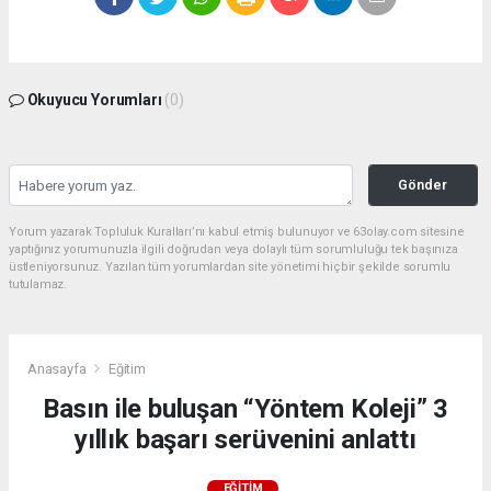
Okuyucu Yorumları
(0)
Gönder
Yorum yazarak Topluluk Kuralları’nı kabul etmiş bulunuyor ve 63olay.com sitesine
yaptığınız yorumunuzla ilgili doğrudan veya dolaylı tüm sorumluluğu tek başınıza
üstleniyorsunuz. Yazılan tüm yorumlardan site yönetimi hiçbir şekilde sorumlu
tutulamaz.
Anasayfa
Eğitim
Basın ile buluşan “Yöntem Koleji” 3
yıllık başarı serüvenini anlattı
EĞITIM