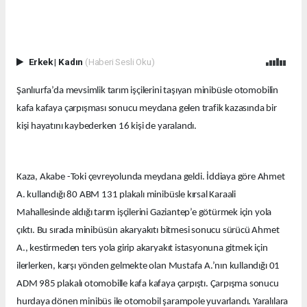
Erkek
|
Kadın
(Haberi Sesli Oku)
Şanlıurfa’da mevsimlik tarım işçilerini taşıyan minibüsle otomobilin
kafa kafaya çarpışması sonucu meydana gelen trafik kazasında bir
kişi hayatını kaybederken 16 kişi de yaralandı.
Kaza, Akabe -Toki çevreyolunda meydana geldi. İddiaya göre Ahmet
A. kullandığı 80 ABM 131 plakalı minibüsle kırsal Karaali
Mahallesinde aldığı tarım işçilerini Gaziantep’e götürmek için yola
çıktı. Bu sırada minibüsün akaryakıtı bitmesi sonucu sürücü Ahmet
A., kestirmeden ters yola girip akaryakıt istasyonuna gitmek için
ilerlerken, karşı yönden gelmekte olan Mustafa A.’nın kullandığı 01
ADM 985 plakalı otomobille kafa kafaya çarpıştı. Çarpışma sonucu
hurdaya dönen minibüs ile otomobil şarampole yuvarlandı. Yaralılara