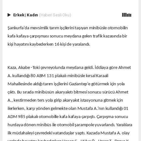
Erkek
|
Kadın
(Haberi Sesli Oku)
Şanlıurfa’da mevsimlik tarım işçilerini taşıyan minibüsle otomobilin
kafa kafaya çarpışması sonucu meydana gelen trafik kazasında bir
kişi hayatını kaybederken 16 kişi de yaralandı.
Kaza, Akabe -Toki çevreyolunda meydana geldi. İddiaya göre Ahmet
A. kullandığı 80 ABM 131 plakalı minibüsle kırsal Karaali
Mahallesinde aldığı tarım işçilerini Gaziantep’e götürmek için yola
çıktı. Bu sırada minibüsün akaryakıtı bitmesi sonucu sürücü Ahmet
A., kestirmeden ters yola girip akaryakıt istasyonuna gitmek için
ilerlerken, karşı yönden gelmekte olan Mustafa A.’nın kullandığı 01
ADM 985 plakalı otomobille kafa kafaya çarpıştı. Çarpışma sonucu
hurdaya dönen minibüs ile otomobil şarampole yuvarlandı. Yaralılara
ilk müdahaleyi çevredeki vatandaşlar yaptı. Kazada Mustafa A. olay