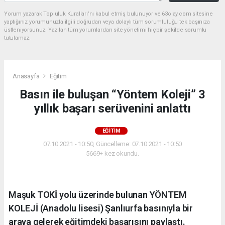
Yorum yazarak Topluluk Kuralları’nı kabul etmiş bulunuyor ve 63olay.com sitesine
yaptığınız yorumunuzla ilgili doğrudan veya dolaylı tüm sorumluluğu tek başınıza
üstleniyorsunuz. Yazılan tüm yorumlardan site yönetimi hiçbir şekilde sorumlu
tutulamaz.
Anasayfa
Eğitim
Basın ile buluşan “Yöntem Koleji” 3
yıllık başarı serüvenini anlattı
EĞITIM
07.10.2021 - 10:50, Güncelleme: 07.10.2021 - 10:50
5669+ kez okundu.
Maşuk TOKİ yolu üzerinde bulunan YÖNTEM
KOLEJİ (Anadolu lisesi) Şanlıurfa basınıyla bir
araya gelerek eğitimdeki başarısını paylaştı.