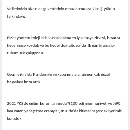
Velilerimizin bize olan güvenlerinin omuzlarımıza yüklediği yükün
farkındayız.
Bizler yöntem koleji ekibi olarak daima en iyi olmayı, zirveyi, başarıyı
hedefimize koyduk ve bu hedef doğrultusunda ilk gün ki amatör
ruhumuzla çalışıyoruz.
Geçmiş iki yılda Pandemiye ve kapanmalara rağmen çok güzel
başarılara imza attık.
2021 YKS de eğitim kurumlarımızda %100 veli memnuniyeti ve %90
lara varan yerleştirme oranıyla Şanlıurfa’da kitlesel başarıdaki yerimizi
koruduk.