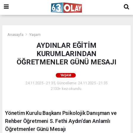
/
Anasayfa
Yaşam
AYDINLAR EĞİTİM
KURUMLARINDAN
ÖĞRETMENLER GÜNÜ MESAJI
YAŞAM
24.11.2025 - 21:35, Güncelleme: 24.11.2025 - 21:35
2133+ kez okundu.
Yönetim Kurulu Başkanı Psikolojik Danışman ve
Rehber Öğretmeni S. Fethi Aydın’dan Anlamlı
Öğretmenler Günü Mesajı