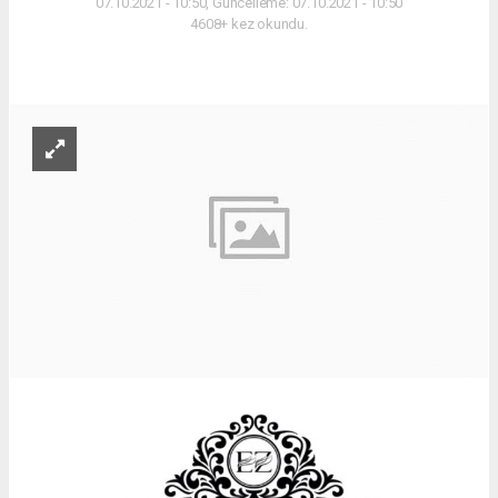
07.10.2021 - 10:50, Güncelleme: 07.10.2021 - 10:50
4608+ kez okundu.