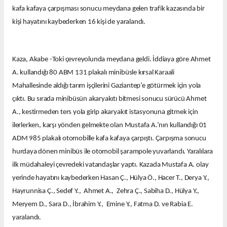
kafa kafaya çarpışması sonucu meydana gelen trafik kazasında bir
kişi hayatını kaybederken 16 kişi de yaralandı.
Kaza, Akabe -Toki çevreyolunda meydana geldi. İddiaya göre Ahmet
A. kullandığı 80 ABM 131 plakalı minibüsle kırsal Karaali
Mahallesinde aldığı tarım işçilerini Gaziantep’e götürmek için yola
çıktı. Bu sırada minibüsün akaryakıtı bitmesi sonucu sürücü Ahmet
A., kestirmeden ters yola girip akaryakıt istasyonuna gitmek için
ilerlerken, karşı yönden gelmekte olan Mustafa A.’nın kullandığı 01
ADM 985 plakalı otomobille kafa kafaya çarpıştı. Çarpışma sonucu
hurdaya dönen minibüs ile otomobil şarampole yuvarlandı. Yaralılara
ilk müdahaleyi çevredeki vatandaşlar yaptı. Kazada Mustafa A. olay
yerinde hayatını kaybederken Hasan Ç., Hülya Ö., Hacer T., Derya Y.,
Hayrunnisa Ç., Sedef Y., Ahmet A., Zehra Ç., Sabiha D., Hülya Y.,
Meryem D., Sara D., İbrahim Y., Emine Y., Fatma D. ve Rabia E.
yaralandı.