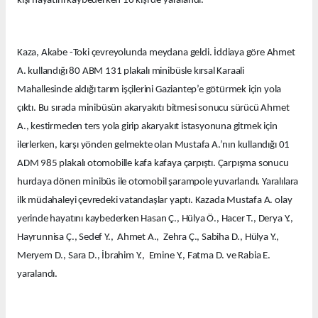
kişi hayatını kaybederken 16 kişi de yaralandı.
Kaza, Akabe -Toki çevreyolunda meydana geldi. İddiaya göre Ahmet
A. kullandığı 80 ABM 131 plakalı minibüsle kırsal Karaali
Mahallesinde aldığı tarım işçilerini Gaziantep’e götürmek için yola
çıktı. Bu sırada minibüsün akaryakıtı bitmesi sonucu sürücü Ahmet
A., kestirmeden ters yola girip akaryakıt istasyonuna gitmek için
ilerlerken, karşı yönden gelmekte olan Mustafa A.’nın kullandığı 01
ADM 985 plakalı otomobille kafa kafaya çarpıştı. Çarpışma sonucu
hurdaya dönen minibüs ile otomobil şarampole yuvarlandı. Yaralılara
ilk müdahaleyi çevredeki vatandaşlar yaptı. Kazada Mustafa A. olay
yerinde hayatını kaybederken Hasan Ç., Hülya Ö., Hacer T., Derya Y.,
Hayrunnisa Ç., Sedef Y., Ahmet A., Zehra Ç., Sabiha D., Hülya Y.,
Meryem D., Sara D., İbrahim Y., Emine Y., Fatma D. ve Rabia E.
yaralandı.