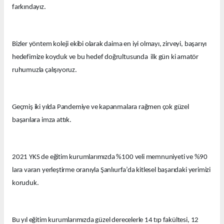
farkındayız.
Bizler yöntem koleji ekibi olarak daima en iyi olmayı, zirveyi, başarıyı
hedefimize koyduk ve bu hedef doğrultusunda ilk gün ki amatör
ruhumuzla çalışıyoruz.
Geçmiş iki yılda Pandemiye ve kapanmalara rağmen çok güzel
başarılara imza attık.
2021 YKS de eğitim kurumlarımızda %100 veli memnuniyeti ve %90
lara varan yerleştirme oranıyla Şanlıurfa’da kitlesel başarıdaki yerimizi
koruduk.
Bu yıl eğitim kurumlarımızda güzel derecelerle 14 tıp fakültesi, 12