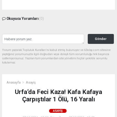
Okuyucu Yorumları
(0)
Gönder
Yorum yazarak Topluluk Kuralları’nı kabul etmiş bulunuyor ve 63olay.com sitesine
yaptığınız yorumunuzla ilgili doğrudan veya dolaylı tüm sorumluluğu tek başınıza
üstleniyorsunuz. Yazılan tüm yorumlardan site yönetimi hiçbir şekilde sorumlu
tutulamaz.
Anasayfa
Asayiş
Urfa’da Feci Kaza! Kafa Kafaya
Çarpıştılar 1 Ölü, 16 Yaralı
ASAYIŞ