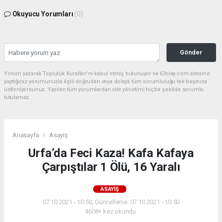
Okuyucu Yorumları
(0)
Gönder
Yorum yazarak Topluluk Kuralları’nı kabul etmiş bulunuyor ve 63olay.com sitesine
yaptığınız yorumunuzla ilgili doğrudan veya dolaylı tüm sorumluluğu tek başınıza
üstleniyorsunuz. Yazılan tüm yorumlardan site yönetimi hiçbir şekilde sorumlu
tutulamaz.
Anasayfa
Asayiş
Urfa’da Feci Kaza! Kafa Kafaya
Çarpıştılar 1 Ölü, 16 Yaralı
ASAYIŞ
07.10.2021 - 10:50, Güncelleme: 07.10.2021 - 10:50
4608+ kez okundu.