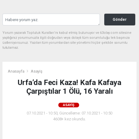
Gönder
Yorum yazarak Topluluk Kuralları’nı kabul etmiş bulunuyor ve 63olay.com sitesine
yaptığınız yorumunuzla ilgili doğrudan veya dolaylı tüm sorumluluğu tek başınıza
üstleniyorsunuz. Yazılan tüm yorumlardan site yönetimi hiçbir şekilde sorumlu
tutulamaz.
Anasayfa
Asayiş
Urfa’da Feci Kaza! Kafa Kafaya
Çarpıştılar 1 Ölü, 16 Yaralı
ASAYIŞ
07.10.2021 - 10:50, Güncelleme: 07.10.2021 - 10:50
4608+ kez okundu.