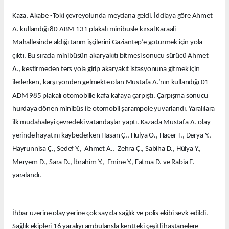
Kaza, Akabe -Toki çevreyolunda meydana geldi. İddiaya göre Ahmet
A. kullandığı 80 ABM 131 plakalı minibüsle kırsal Karaali
Mahallesinde aldığı tarım işçilerini Gaziantep’e götürmek için yola
çıktı. Bu sırada minibüsün akaryakıtı bitmesi sonucu sürücü Ahmet
A., kestirmeden ters yola girip akaryakıt istasyonuna gitmek için
ilerlerken, karşı yönden gelmekte olan Mustafa A.’nın kullandığı 01
ADM 985 plakalı otomobille kafa kafaya çarpıştı. Çarpışma sonucu
hurdaya dönen minibüs ile otomobil şarampole yuvarlandı. Yaralılara
ilk müdahaleyi çevredeki vatandaşlar yaptı. Kazada Mustafa A. olay
yerinde hayatını kaybederken Hasan Ç., Hülya Ö., Hacer T., Derya Y.,
Hayrunnisa Ç., Sedef Y., Ahmet A., Zehra Ç., Sabiha D., Hülya Y.,
Meryem D., Sara D., İbrahim Y., Emine Y., Fatma D. ve Rabia E.
yaralandı.
İhbar üzerine olay yerine çok sayıda sağlık ve polis ekibi sevk edildi.
Sağlık ekipleri 16 yaralıyı ambulansla kentteki çeşitli hastanelere