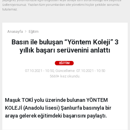
yaptığınız yorumunuzla ilgili doğrudan veya dolaylı tüm sorumluluğu tek başınıza
üstleniyorsunuz. Yazılan tüm yorumlardan site yönetimi hiçbir şekilde sorumlu
tutulamaz.
Anasayfa
Eğitim
Basın ile buluşan “Yöntem Koleji” 3
yıllık başarı serüvenini anlattı
EĞITIM
07.10.2021 - 10:50, Güncelleme: 07.10.2021 - 10:50
5669+ kez okundu.
Maşuk TOKİ yolu üzerinde bulunan YÖNTEM
KOLEJİ (Anadolu lisesi) Şanlıurfa basınıyla bir
araya gelerek eğitimdeki başarısını paylaştı.