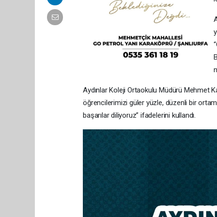
A
y
“
B
n
Aydınlar Koleji Ortaokulu Müdürü Mehmet Karaç
öğrencilerimizi güler yüzle, düzenli bir ort
başarılar diliyoruz” ifadelerini kullandı.