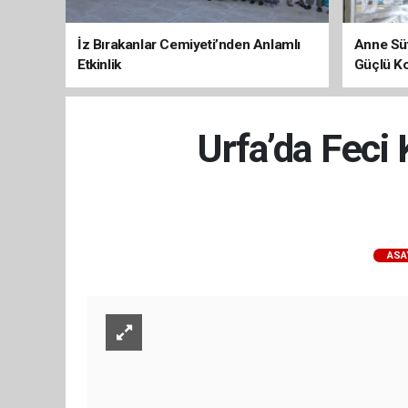
İz Bırakanlar Cemiyeti’nden Anlamlı
Anne Süt
Etkinlik
Güçlü K
Urfa’da Feci 
ASA