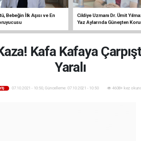
ü, Bebeğin İlk Aşısı ve En
Cildiye Uzmanı Dr. Ümit Yılm
oruyucusu
Yaz Aylarında Güneşten Kor
Uyarısı
Kaza! Kafa Kafaya Çarpışt
Yaralı
07.10.2021 - 10:50, Güncelleme: 07.10.2021 - 10:50
4608+ kez okun
YIŞ