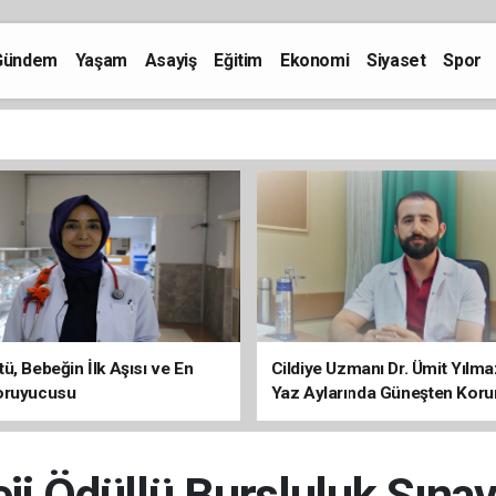
Gündem
Yaşam
Asayiş
Eğitim
Ekonomi
Siyaset
Spor
ü, Bebeğin İlk Aşısı ve En
Cildiye Uzmanı Dr. Ümit Yılm
oruyucusu
Yaz Aylarında Güneşten Kor
Uyarısı
eji Ödüllü Bursluluk Sınav