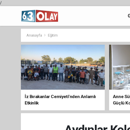
/
Anasayfa
Eğitim
İz Bırakanlar Cemiyeti’nden Anlamlı
Anne Süt
Etkinlik
Güçlü K
Aydınlar Kol