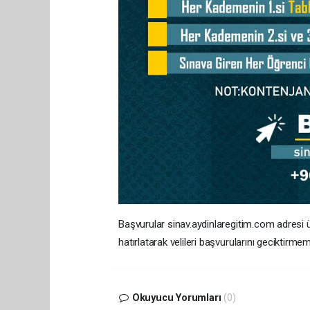
Başvurular sinav.aydinlaregitim.com adresi üz
hatırlatarak velileri başvurularını geciktirm
Okuyucu Yorumları
(0)