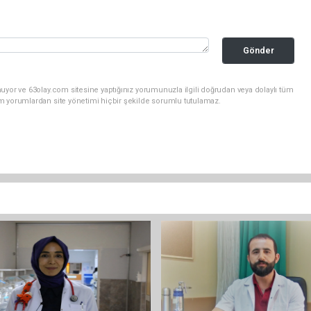
Gönder
uyor ve 63olay.com sitesine yaptığınız yorumunuzla ilgili doğrudan veya dolaylı tüm
m yorumlardan site yönetimi hiçbir şekilde sorumlu tutulamaz.