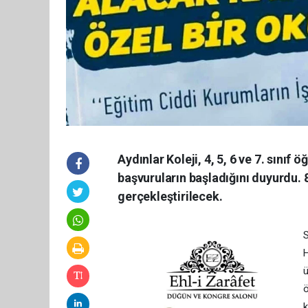
Aydınlar Koleji, 4, 5, 6 ve 7. sınıf 
başvuruların başladığını duyurdu. 
gerçekleştirilecek.
S
H
ü
ö
k