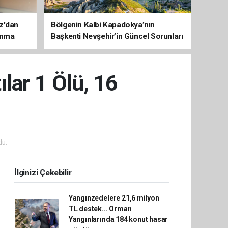
az'dan
Bölgenin Kalbi Kapadokya’nın
unma
Başkenti Nevşehir’in Güncel Sorunları
ve Çözüm Haritası
ılar 1 Ölü, 16
du.
İlginizi Çekebilir
Yangınzedelere 21,6 milyon
TL destek... Orman
Yangınlarında 184 konut hasar