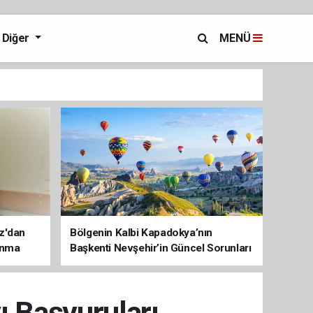
Diğer
MENÜ
az'dan
Bölgenin Kalbi Kapadokya’nın
unma
Başkenti Nevşehir’in Güncel Sorunları
ve Çözüm Haritası
ı Başvuruları