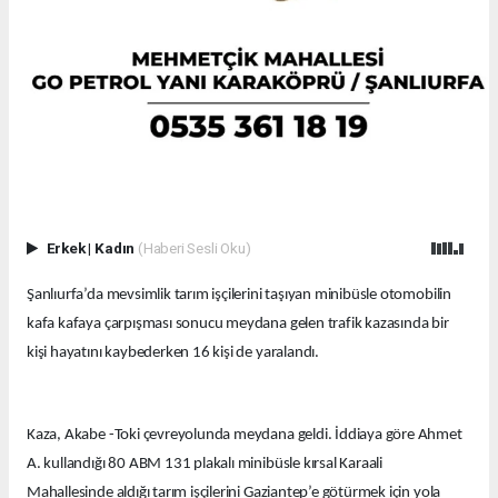
Erkek
|
Kadın
(Haberi Sesli Oku)
Şanlıurfa’da mevsimlik tarım işçilerini taşıyan minibüsle otomobilin
kafa kafaya çarpışması sonucu meydana gelen trafik kazasında bir
kişi hayatını kaybederken 16 kişi de yaralandı.
Kaza, Akabe -Toki çevreyolunda meydana geldi. İddiaya göre Ahmet
A. kullandığı 80 ABM 131 plakalı minibüsle kırsal Karaali
Mahallesinde aldığı tarım işçilerini Gaziantep’e götürmek için yola