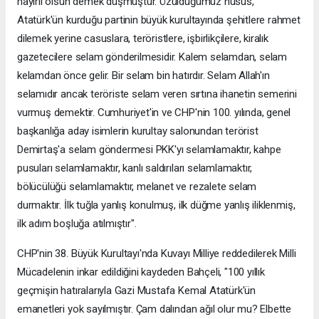
hayırlı olsun demek düşmüştür. Üzüldüğümüz husus,
Atatürk'ün kurduğu partinin büyük kurultayında şehitlere rahmet
dilemek yerine casuslara, teröristlere, işbirlikçilere, kiralık
gazetecilere selam gönderilmesidir. Kalem selamdan, selam
kelamdan önce gelir. Bir selam bin hatırdır. Selam Allah'ın
selamıdır ancak teröriste selam veren sırtına ihanetin semerini
vurmuş demektir. Cumhuriyet'in ve CHP'nin 100. yılında, genel
başkanlığa aday isimlerin kurultay salonundan terörist
Demirtaş'a selam göndermesi PKK'yı selamlamaktır, kahpe
pusuları selamlamaktır, kanlı saldırıları selamlamaktır,
bölücülüğü selamlamaktır, melanet ve rezalete selam
durmaktır. İlk tuğla yanlış konulmuş, ilk düğme yanlış iliklenmiş,
ilk adım boşluğa atılmıştır".
CHP'nin 38. Büyük Kurultayı'nda Kuvayı Milliye reddedilerek Milli
Mücadelenin inkar edildiğini kaydeden Bahçeli, "100 yıllık
geçmişin hatıralarıyla Gazi Mustafa Kemal Atatürk'ün
emanetleri yok sayılmıştır. Çam dalından ağıl olur mu? Elbette