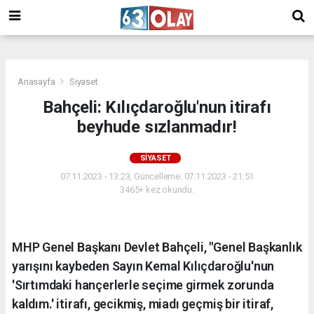
/
Anasayfa
Siyaset
Bahçeli: Kılıçdaroğlu'nun itirafı
beyhude sızlanmadır!
SIYASET
07.11.2023 - 13:23, Güncelleme: 07.11.2023 - 21:51
3465+ kez okundu.
MHP Genel Başkanı Devlet Bahçeli, "Genel Başkanlık
yarışını kaybeden Sayın Kemal Kılıçdaroğlu'nun
'Sırtımdaki hançerlerle seçime girmek zorunda
kaldım.' itirafı, gecikmiş, miadı geçmiş bir itiraf,