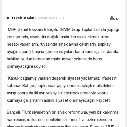
Erkek
|
Kadın
(Haberi Sesli Oku)
MHP Genel Başkanı Bahçeli, TBMM Grup Toplantısı'nda yaptığı
konuşmada, siyasetin soğuk tandırdan sıcak ekmek alma
hesabı yapanların, rüyasında sinek avına çıkanların, şapkayı
ayağına çarığı başına giyenlerin, yalanı kana kana içip bir damla
hakikati yudumlamaktan mahrumiyet çekenlerin harcı
olamayacağını söyledi.
"Kabuk bağlamış yaraları deşerek siyaset yapılamaz." ifadesini
kullanan Bahçeli, toplumsal yapıyı önce ideolojik mahallelere
ayırıp sonra da iki ayrı yakayı birleştirmek amacıyla köprü
kurmaya çalışmanın adının siyaset olamayacağını kaydetti.
Bahçeli, "Türk siyasetinin bir ahlak reformuna, yeni bir kalkınma
hamlesine, istikametini milletimizin hedef ve özlemlerinden