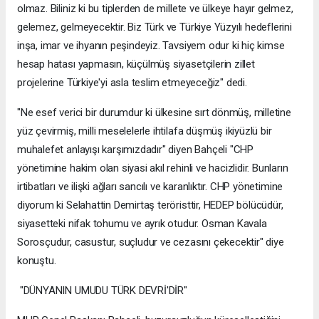
olmaz. Biliniz ki bu tiplerden de millete ve ülkeye hayır gelmez,
gelemez, gelmeyecektir. Biz Türk ve Türkiye Yüzyılı hedeflerini
inşa, imar ve ihyanın peşindeyiz. Tavsiyem odur ki hiç kimse
hesap hatası yapmasın, küçülmüş siyasetçilerin zillet
projelerine Türkiye'yi asla teslim etmeyeceğiz" dedi.
"Ne esef verici bir durumdur ki ülkesine sırt dönmüş, milletine
yüz çevirmiş, milli meselelerle ihtilafa düşmüş ikiyüzlü bir
muhalefet anlayışı karşımızdadır" diyen Bahçeli "CHP
yönetimine hakim olan siyasi akıl rehinli ve hacizlidir. Bunların
irtibatları ve ilişki ağları sancılı ve karanlıktır. CHP yönetimine
diyorum ki Selahattin Demirtaş teröristtir, HEDEP bölücüdür,
siyasetteki nifak tohumu ve ayrık otudur. Osman Kavala
Sorosçudur, casustur, suçludur ve cezasını çekecektir" diye
konuştu.
"DÜNYANIN UMUDU TÜRK DEVRİ'DİR"