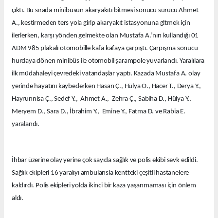
çıktı. Bu sırada minibüsün akaryakıtı bitmesi sonucu sürücü Ahmet
A., kestirmeden ters yola girip akaryakıt istasyonuna gitmek için
ilerlerken, karşı yönden gelmekte olan Mustafa A.’nın kullandığı 01
ADM 985 plakalı otomobille kafa kafaya çarpıştı. Çarpışma sonucu
hurdaya dönen minibüs ile otomobil şarampole yuvarlandı. Yaralılara
ilk müdahaleyi çevredeki vatandaşlar yaptı. Kazada Mustafa A. olay
yerinde hayatını kaybederken Hasan Ç., Hülya Ö., Hacer T., Derya Y.,
Hayrunnisa Ç., Sedef Y., Ahmet A., Zehra Ç., Sabiha D., Hülya Y.,
Meryem D., Sara D., İbrahim Y., Emine Y., Fatma D. ve Rabia E.
yaralandı.
İhbar üzerine olay yerine çok sayıda sağlık ve polis ekibi sevk edildi.
Sağlık ekipleri 16 yaralıyı ambulansla kentteki çeşitli hastanelere
kaldırdı. Polis ekipleri yolda ikinci bir kaza yaşanmaması için önlem
aldı.