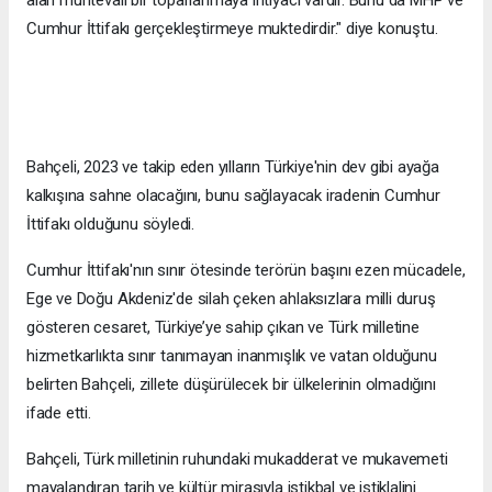
alan muhtevalı bir toparlanmaya ihtiyacı vardır. Bunu da MHP ve
Cumhur İttifakı gerçekleştirmeye muktedirdir." diye konuştu.
Bahçeli, 2023 ve takip eden yılların Türkiye'nin dev gibi ayağa
kalkışına sahne olacağını, bunu sağlayacak iradenin Cumhur
İttifakı olduğunu söyledi.
Cumhur İttifakı'nın sınır ötesinde terörün başını ezen mücadele,
Ege ve Doğu Akdeniz'de silah çeken ahlaksızlara milli duruş
gösteren cesaret, Türkiye’ye sahip çıkan ve Türk milletine
hizmetkarlıkta sınır tanımayan inanmışlık ve vatan olduğunu
belirten Bahçeli, zillete düşürülecek bir ülkelerinin olmadığını
ifade etti.
Bahçeli, Türk milletinin ruhundaki mukadderat ve mukavemeti
mayalandıran tarih ve kültür mirasıyla istikbal ve istiklalini