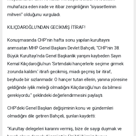
muhafaza eden irade ve itibar zenginliğinin "siyasetlerinin
mihveri" olduğunu vurguladı.
KILIÇDAROĞLU'NDAN GECİKMİŞ İTİRAF!
Konuşmasında CHP'nin hafta sonu yapılan kurultayını
anımsatan MHP Genel Başkanı Devlet Bahçeli, "CHP'nin 38.
Büyük Kurultayı'nda Genel Başkanlık yarışını kaybeden Sayın
Kemal Kılıçdaroğlu'nun 'Sırtımdaki hançerlerle seçime girmek
zorunda kaldım.' itirafı gecikmiş, miadı geçmiş bir itiraf,
beyhude bir sızlanmadır. O hançer tutan ellerin, yanına yöresine
geldiğinde iyilik meleği olmadığını Kılıçdaroğlu'nun da bilmesi
gerekiyordu." şeklindeki değerlendirmesini paylaştı.
CHP'deki Genel Başkan değişiminin konu ve gündemleri
olmadığını dile getiren Bahçeli, şunları kaydetti:
"Kurultay delegeleri kararını vermiş, bize de saygı duymak ve