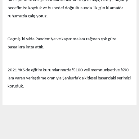
Bizler yöntem koleji ekibi olarak daima en iyi olmayı, zirveyi, başarıyı
hedefimize koyduk ve bu hedef doğrultusunda ilk gün ki amatör
ruhumuzla çalışıyoruz.
Geçmiş iki yılda Pandemiye ve kapanmalara rağmen çok güzel
başarılara imza attık.
2021 YKS de eğitim kurumlarımızda %100 veli memnuniyeti ve %90
lara varan yerleştirme oranıyla Şanlıurfa’da kitlesel başarıdaki yerimizi
koruduk.
Bu yıl eğitim kurumlarımızda güzel derecelerle 14 tıp fakültesi, 12
hukuk fakültesi ve onlarca diğer farklı seçkin bölümlere öğrenciler
yerleştirdik.