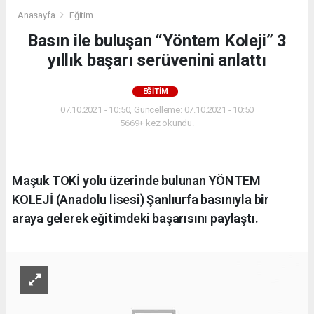
Anasayfa
Eğitim
Basın ile buluşan “Yöntem Koleji” 3
yıllık başarı serüvenini anlattı
EĞITIM
07.10.2021 - 10:50, Güncelleme: 07.10.2021 - 10:50
5669+ kez okundu.
Maşuk TOKİ yolu üzerinde bulunan YÖNTEM
KOLEJİ (Anadolu lisesi) Şanlıurfa basınıyla bir
araya gelerek eğitimdeki başarısını paylaştı.