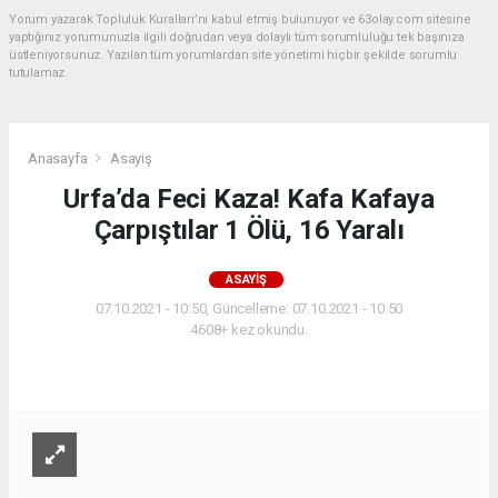
Yorum yazarak Topluluk Kuralları’nı kabul etmiş bulunuyor ve 63olay.com sitesine
yaptığınız yorumunuzla ilgili doğrudan veya dolaylı tüm sorumluluğu tek başınıza
üstleniyorsunuz. Yazılan tüm yorumlardan site yönetimi hiçbir şekilde sorumlu
tutulamaz.
Anasayfa
Asayiş
Urfa’da Feci Kaza! Kafa Kafaya
Çarpıştılar 1 Ölü, 16 Yaralı
ASAYIŞ
07.10.2021 - 10:50, Güncelleme: 07.10.2021 - 10:50
4608+ kez okundu.