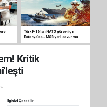
lere
Türk F-16'ları NATO görevi için
Estonya'da... MSB yerli savunma
sistemleriyle güçleniyor
em! Kritik
'leşti
u.
İlginizi Çekebilir