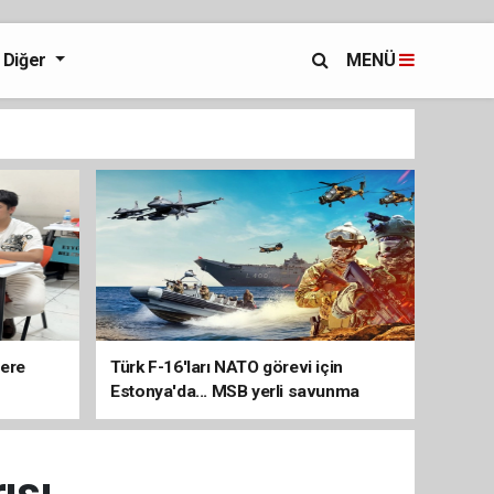
Diğer
MENÜ
lere
Türk F-16'ları NATO görevi için
Estonya'da... MSB yerli savunma
sistemleriyle güçleniyor
ısı