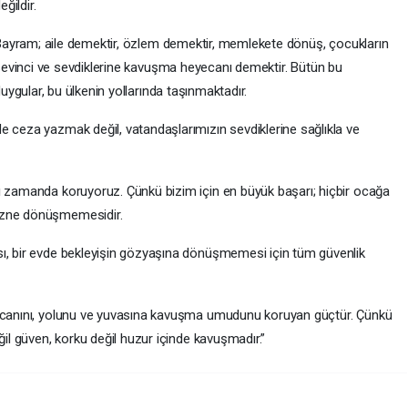
eğildir.
ayram; aile demektir, özlem demektir, memlekete dönüş, çocukların
evinci ve sevdiklerine kavuşma heyecanı demektir. Bütün bu
uygular, bu ülkenin yollarında taşınmaktadır.
e ceza yazmak değil, vatandaşlarımızın sevdiklerine sağlıkla ve
ı zamanda koruyoruz. Çünkü bizim için en büyük başarı; hiçbir ocağa
üzne dönüşmemesidir.
sı, bir evde bekleyişin gözyaşına dönüşmemesi için tüm güvenlik
n canını, yolunu ve yuvasına kavuşma umudunu koruyan güçtür. Çünkü
ğil güven, korku değil huzur içinde kavuşmadır.”