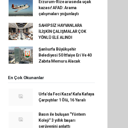
Erzurum-Rize arasında uçak
kazası! AFAD: Arama
çalışmaları yoğunlaştı
SAHİPSİZ HAYVANLARA
İLİŞKİN ÇALIŞMALAR ÇOK
YÖNLÜ ELE ALINDI
Şanlıurfa Büyükşehir
Belediyesi 50 İtfaiye Eri Ve 40
Zabıta Memuru Alacak
En Çok Okunanlar
Urfa’da Feci Kaza! Kafa Kafaya
Çarpıştılar 1 Ölü, 16 Yaralı
Basın ile buluşan “Yöntem
Koleji” 3 yıllık başarı
serüvenini anlattı