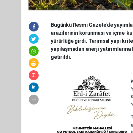
Bugünkü Resmi Gazete'de yayımlana
arazilerinin korunması ve içme-ku
yürürlüğe girdi. Tarımsal yapı krit
yapılaşmadan enerji yatırımlarına 
getirildi.
-
K
Y
K
Y
T
g
b