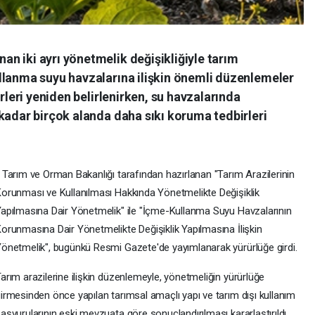
n iki ayrı yönetmelik değişikliğiyle tarım
llanma suyu havzalarına ilişkin önemli düzenlemeler
erleri yeniden belirlenirken, su havzalarında
kadar birçok alanda daha sıkı koruma tedbirleri
 Tarım ve Orman Bakanlığı tarafından hazırlanan "Tarım Arazilerinin
orunması ve Kullanılması Hakkında Yönetmelikte Değişiklik
apılmasına Dair Yönetmelik" ile "İçme-Kullanma Suyu Havzalarının
orunmasına Dair Yönetmelikte Değişiklik Yapılmasına İlişkin
önetmelik", bugünkü Resmi Gazete'de yayımlanarak yürürlüğe girdi.
arım arazilerine ilişkin düzenlemeyle, yönetmeliğin yürürlüğe
irmesinden önce yapılan tarımsal amaçlı yapı ve tarım dışı kullanım
aşvurularının eski mevzuata göre sonuçlandırılması kararlaştırıldı.