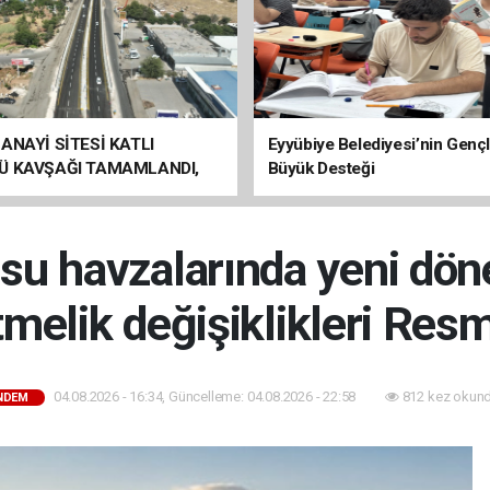
ANAYİ SİTESİ KATLI
Eyyübiye Belediyesi’nin Genç
Ü KAVŞAĞI TAMAMLANDI,
Büyük Desteği
ÇİŞLERİ BAŞLADI
su havzalarında yeni dön
melik değişiklikleri Resmi
04.08.2026 - 16:34, Güncelleme: 04.08.2026 - 22:58
812 kez okund
NDEM