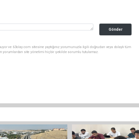
Gönder
uyor ve 63olay.com sitesine yaptığınız yorumunuzla ilgili doğrudan veya dolaylı tüm
m yorumlardan site yönetimi hiçbir şekilde sorumlu tutulamaz.