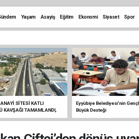
Gündem
Yaşam
Asayiş
Eğitim
Ekonomi
Siyaset
Spor
ANAYİ SİTESİ KATLI
Eyyübiye Belediyesi’nin Genç
Ü KAVŞAĞI TAMAMLANDI,
Büyük Desteği
ÇİŞLERİ BAŞLADI
kan Çiftçi’den dönüş uyar