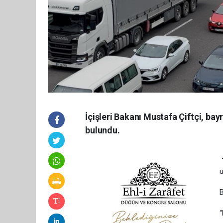
İçişleri Bakanı Mustafa Çiftçi, ba
bulundu.
-
u
B
“