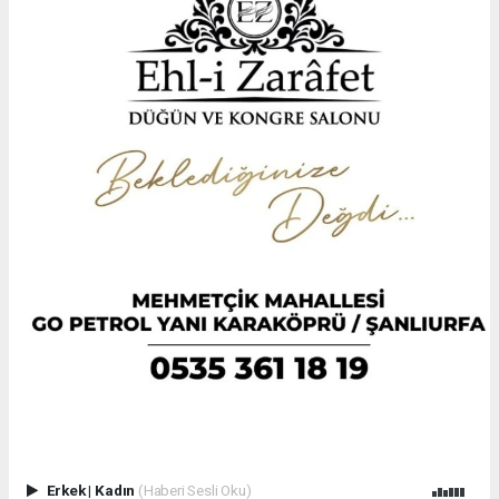
Erkek
|
Kadın
(Haberi Sesli Oku)