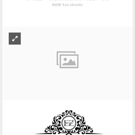
4608+ kez okundu.