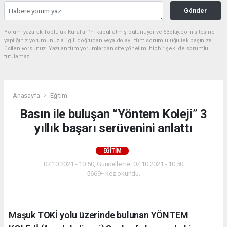
Gönder
Yorum yazarak Topluluk Kuralları’nı kabul etmiş bulunuyor ve 63olay.com sitesine
yaptığınız yorumunuzla ilgili doğrudan veya dolaylı tüm sorumluluğu tek başınıza
üstleniyorsunuz. Yazılan tüm yorumlardan site yönetimi hiçbir şekilde sorumlu
tutulamaz.
Anasayfa
Eğitim
Basın ile buluşan “Yöntem Koleji” 3
yıllık başarı serüvenini anlattı
EĞITIM
07.10.2021 - 10:50, Güncelleme: 07.10.2021 - 10:50
5669+ kez okundu.
Maşuk TOKİ yolu üzerinde bulunan YÖNTEM