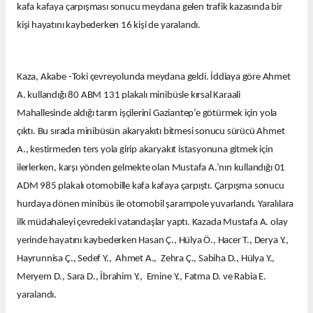
kafa kafaya çarpışması sonucu meydana gelen trafik kazasında bir
kişi hayatını kaybederken 16 kişi de yaralandı.
Kaza, Akabe -Toki çevreyolunda meydana geldi. İddiaya göre Ahmet
A. kullandığı 80 ABM 131 plakalı minibüsle kırsal Karaali
Mahallesinde aldığı tarım işçilerini Gaziantep’e götürmek için yola
çıktı. Bu sırada minibüsün akaryakıtı bitmesi sonucu sürücü Ahmet
A., kestirmeden ters yola girip akaryakıt istasyonuna gitmek için
ilerlerken, karşı yönden gelmekte olan Mustafa A.’nın kullandığı 01
ADM 985 plakalı otomobille kafa kafaya çarpıştı. Çarpışma sonucu
hurdaya dönen minibüs ile otomobil şarampole yuvarlandı. Yaralılara
ilk müdahaleyi çevredeki vatandaşlar yaptı. Kazada Mustafa A. olay
yerinde hayatını kaybederken Hasan Ç., Hülya Ö., Hacer T., Derya Y.,
Hayrunnisa Ç., Sedef Y., Ahmet A., Zehra Ç., Sabiha D., Hülya Y.,
Meryem D., Sara D., İbrahim Y., Emine Y., Fatma D. ve Rabia E.
yaralandı.