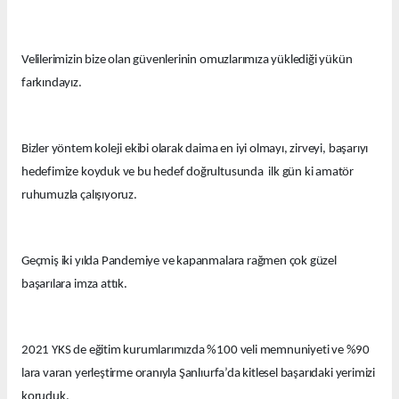
Velilerimizin bize olan güvenlerinin omuzlarımıza yüklediği yükün
farkındayız.
Bizler yöntem koleji ekibi olarak daima en iyi olmayı, zirveyi, başarıyı
hedefimize koyduk ve bu hedef doğrultusunda ilk gün ki amatör
ruhumuzla çalışıyoruz.
Geçmiş iki yılda Pandemiye ve kapanmalara rağmen çok güzel
başarılara imza attık.
2021 YKS de eğitim kurumlarımızda %100 veli memnuniyeti ve %90
lara varan yerleştirme oranıyla Şanlıurfa’da kitlesel başarıdaki yerimizi
koruduk.