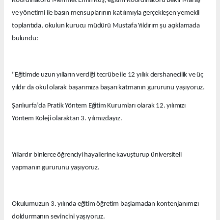
Koordinatörü Mehmet Emin Kuş, eğitim Koordinatörü Bekir Maraş
ve yönetimi ile basın mensuplarının katılımıyla gerçekleşen yemekli
toplantıda, okulun kurucu müdürü Mustafa Yıldırım şu açıklamada
bulundu:
"Eğitimde uzun yılların verdiği tecrübe ile 12 yıllık dershanecilik ve üç
yıldır da okul olarak başarımıza başarı katmanın gururunu yaşıyoruz.
Şanlıurfa’da Pratik Yöntem Eğitim Kurumları olarak 12. yılımızı
Yöntem Koleji olaraktan 3. yılımızdayız.
Yıllardır binlerce öğrenciyi hayallerine kavuşturup üniversiteli
yapmanın gururunu yaşıyoruz.
Okulumuzun 3. yılında eğitim öğretim başlamadan kontenjanımızı
doldurmanın sevincini yaşıyoruz.