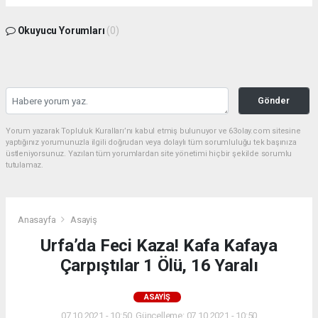
Okuyucu Yorumları
(0)
Gönder
Yorum yazarak Topluluk Kuralları’nı kabul etmiş bulunuyor ve 63olay.com sitesine
yaptığınız yorumunuzla ilgili doğrudan veya dolaylı tüm sorumluluğu tek başınıza
üstleniyorsunuz. Yazılan tüm yorumlardan site yönetimi hiçbir şekilde sorumlu
tutulamaz.
Anasayfa
Asayiş
Urfa’da Feci Kaza! Kafa Kafaya
Çarpıştılar 1 Ölü, 16 Yaralı
ASAYIŞ
07.10.2021 - 10:50, Güncelleme: 07.10.2021 - 10:50