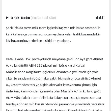
Erkek
|
Kadın
(Haberi Sesli Oku)
Şanlıurfa’da mevsimlik tarım işçilerini taşıyan minibüsle otomobilin
kafa kafaya çarpışması sonucu meydana gelen trafik kazasında bir
kişi hayatını kaybederken 16 kişi de yaralandı.
Kaza, Akabe -Toki çevreyolunda meydana geldi. İddiaya göre Ahmet
A. kullandığı 80 ABM 131 plakalı minibüsle kırsal Karaali
Mahallesinde aldığı tarım işçilerini Gaziantep’e götürmek için yola
çıktı. Bu sırada minibüsün akaryakıtı bitmesi sonucu sürücü Ahmet
A., kestirmeden ters yola girip akaryakıt istasyonuna gitmek için
ilerlerken, karşı yönden gelmekte olan Mustafa A.’nın kullandığı 01
ADM 985 plakalı otomobille kafa kafaya çarpıştı. Çarpışma sonucu
hurdaya dönen minibüs ile otomobil şarampole yuvarlandı. Yaralılara
ilk müdahaleyi çevredeki vatandaşlar yaptı. Kazada Mustafa A. olay