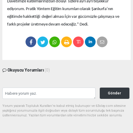
Davetimize katılımlarınızdan dolayı sizlere ayrı ayrı teşekkür
ediyorum. Pratik Yöntem Eğitim kurumları olarak Şanlıurfa’nın
eğitimde hakkettiği değeri alması İçin var gücümüzle çalışmaya ve
farklı projeler üretmeye devam edeceğiz." Dedi.
Okuyucu Yorumları
(0)
Gönder
Yorum yazarak Topluluk Kuralları’nı kabul etmiş bulunuyor ve 63olay.com sitesine
yaptığınız yorumunuzla ilgili doğrudan veya dolaylı tüm sorumluluğu tek başınıza
üstleniyorsunuz. Yazılan tüm yorumlardan site yönetimi hiçbir şekilde sorumlu
tutulamaz.