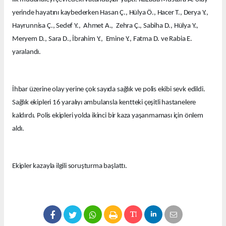
yerinde hayatını kaybederken Hasan Ç., Hülya Ö., Hacer T., Derya Y.,
Hayrunnisa Ç., Sedef Y., Ahmet A., Zehra Ç., Sabiha D., Hülya Y.,
Meryem D., Sara D., İbrahim Y., Emine Y., Fatma D. ve Rabia E.
yaralandı.
İhbar üzerine olay yerine çok sayıda sağlık ve polis ekibi sevk edildi.
Sağlık ekipleri 16 yaralıyı ambulansla kentteki çeşitli hastanelere
kaldırdı. Polis ekipleri yolda ikinci bir kaza yaşanmaması için önlem
aldı.
Ekipler kazayla ilgili soruşturma başlattı.