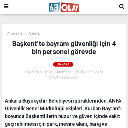
/
Anasayfa
Ankara
Başkent’te bayram güvenliği için 4
bin personel görevde
ANKARA
25.05.2026 - 15:32, Güncelleme: 25.05.2026 - 23:58
2167+ kez okundu.
Ankara Büyükşehir Belediyesi iştiraklerinden, ANFA
Güvenlik Genel Müdürlüğü ekipleri, Kurban Bayram’ı
boyunca Başkentlilerin huzur ve güven içinde vakit
geçirebilmesi için park, mesire alanı, baraj ve