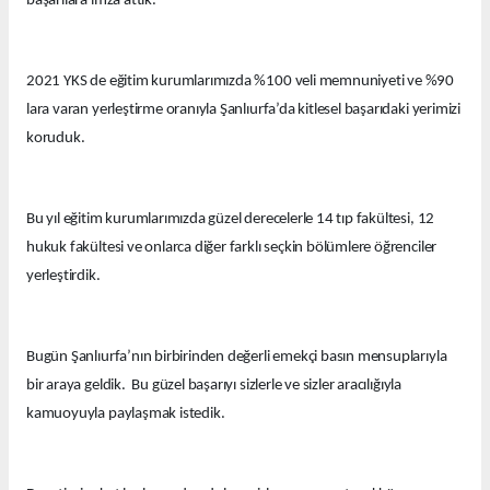
başarılara imza attık.
2021 YKS de eğitim kurumlarımızda %100 veli memnuniyeti ve %90
lara varan yerleştirme oranıyla Şanlıurfa’da kitlesel başarıdaki yerimizi
koruduk.
Bu yıl eğitim kurumlarımızda güzel derecelerle 14 tıp fakültesi, 12
hukuk fakültesi ve onlarca diğer farklı seçkin bölümlere öğrenciler
yerleştirdik.
Bugün Şanlıurfa’nın birbirinden değerli emekçi basın mensuplarıyla
bir araya geldik. Bu güzel başarıyı sizlerle ve sizler aracılığıyla
kamuoyuyla paylaşmak istedik.