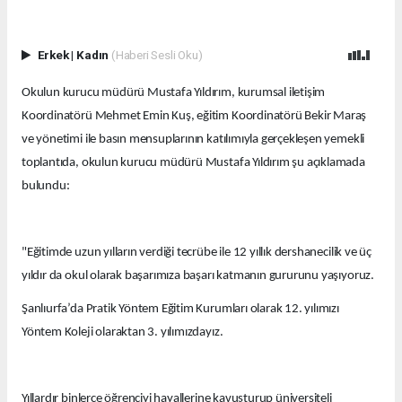
Erkek
|
Kadın
(Haberi Sesli Oku)
Okulun kurucu müdürü Mustafa Yıldırım, kurumsal iletişim
Koordinatörü Mehmet Emin Kuş, eğitim Koordinatörü Bekir Maraş
ve yönetimi ile basın mensuplarının katılımıyla gerçekleşen yemekli
toplantıda, okulun kurucu müdürü Mustafa Yıldırım şu açıklamada
bulundu:
"Eğitimde uzun yılların verdiği tecrübe ile 12 yıllık dershanecilik ve üç
yıldır da okul olarak başarımıza başarı katmanın gururunu yaşıyoruz.
Şanlıurfa’da Pratik Yöntem Eğitim Kurumları olarak 12. yılımızı
Yöntem Koleji olaraktan 3. yılımızdayız.
Yıllardır binlerce öğrenciyi hayallerine kavuşturup üniversiteli