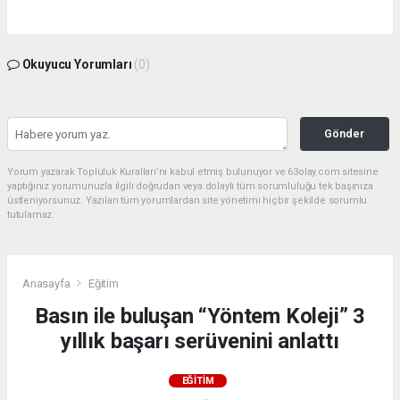
Okuyucu Yorumları
(0)
Gönder
Yorum yazarak Topluluk Kuralları’nı kabul etmiş bulunuyor ve 63olay.com sitesine
yaptığınız yorumunuzla ilgili doğrudan veya dolaylı tüm sorumluluğu tek başınıza
üstleniyorsunuz. Yazılan tüm yorumlardan site yönetimi hiçbir şekilde sorumlu
tutulamaz.
Anasayfa
Eğitim
Basın ile buluşan “Yöntem Koleji” 3
yıllık başarı serüvenini anlattı
EĞITIM