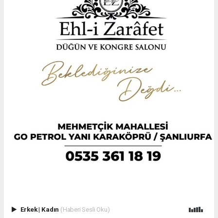
Erkek
|
Kadın
(Haberi Sesli Oku)