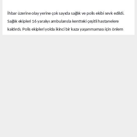
İhbar üzerine olay yerine çok sayıda sağlık ve polis ekibi sevk edildi.
Sağlık ekipleri 16 yaralıyı ambulansla kentteki çeşitli hastanelere
kaldırdı. Polis ekipleri yolda ikinci bir kaza yaşanmaması için önlem
aldı.
Ekipler kazayla ilgili soruşturma başlattı.
Okuyucu Yorumları
(0)