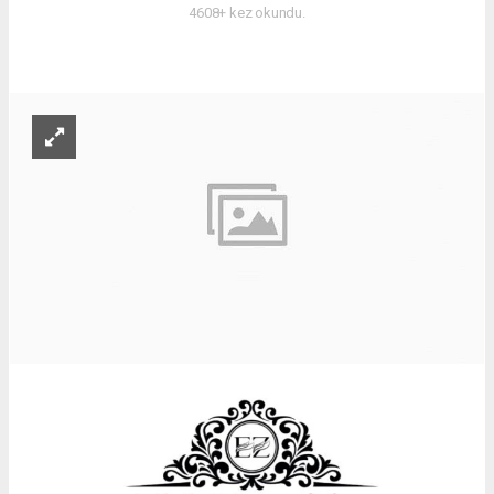
4608+ kez okundu.