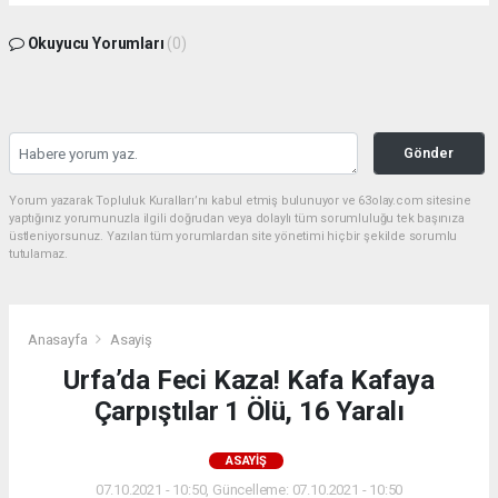
Okuyucu Yorumları
(0)
Gönder
Yorum yazarak Topluluk Kuralları’nı kabul etmiş bulunuyor ve 63olay.com sitesine
yaptığınız yorumunuzla ilgili doğrudan veya dolaylı tüm sorumluluğu tek başınıza
üstleniyorsunuz. Yazılan tüm yorumlardan site yönetimi hiçbir şekilde sorumlu
tutulamaz.
Anasayfa
Asayiş
Urfa’da Feci Kaza! Kafa Kafaya
Çarpıştılar 1 Ölü, 16 Yaralı
ASAYIŞ
07.10.2021 - 10:50, Güncelleme: 07.10.2021 - 10:50