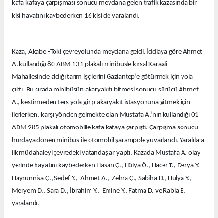
kafa kafaya çarpışması sonucu meydana gelen trafik kazasında bir
kişi hayatını kaybederken 16 kişi de yaralandı.
Kaza, Akabe -Toki çevreyolunda meydana geldi. İddiaya göre Ahmet
A. kullandığı 80 ABM 131 plakalı minibüsle kırsal Karaali
Mahallesinde aldığı tarım işçilerini Gaziantep’e götürmek için yola
çıktı. Bu sırada minibüsün akaryakıtı bitmesi sonucu sürücü Ahmet
A., kestirmeden ters yola girip akaryakıt istasyonuna gitmek için
ilerlerken, karşı yönden gelmekte olan Mustafa A.’nın kullandığı 01
ADM 985 plakalı otomobille kafa kafaya çarpıştı. Çarpışma sonucu
hurdaya dönen minibüs ile otomobil şarampole yuvarlandı. Yaralılara
ilk müdahaleyi çevredeki vatandaşlar yaptı. Kazada Mustafa A. olay
yerinde hayatını kaybederken Hasan Ç., Hülya Ö., Hacer T., Derya Y.,
Hayrunnisa Ç., Sedef Y., Ahmet A., Zehra Ç., Sabiha D., Hülya Y.,
Meryem D., Sara D., İbrahim Y., Emine Y., Fatma D. ve Rabia E.
yaralandı.