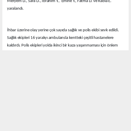
Meryem D., Sara D., İbrahim Y., Emine Y., Fatma D. ve Rabia E.
yaralandı.
İhbar üzerine olay yerine çok sayıda sağlık ve polis ekibi sevk edildi.
Sağlık ekipleri 16 yaralıyı ambulansla kentteki çeşitli hastanelere
kaldırdı. Polis ekipleri yolda ikinci bir kaza yaşanmaması için önlem
aldı.
Ekipler kazayla ilgili soruşturma başlattı.
Okuyucu Yorumları
(0)