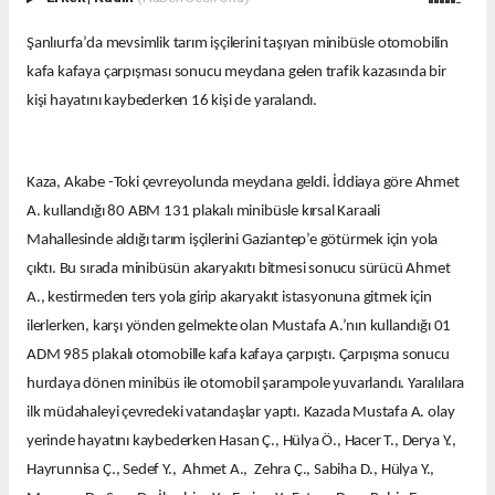
Şanlıurfa’da mevsimlik tarım işçilerini taşıyan minibüsle otomobilin
kafa kafaya çarpışması sonucu meydana gelen trafik kazasında bir
kişi hayatını kaybederken 16 kişi de yaralandı.
Kaza, Akabe -Toki çevreyolunda meydana geldi. İddiaya göre Ahmet
A. kullandığı 80 ABM 131 plakalı minibüsle kırsal Karaali
Mahallesinde aldığı tarım işçilerini Gaziantep’e götürmek için yola
çıktı. Bu sırada minibüsün akaryakıtı bitmesi sonucu sürücü Ahmet
A., kestirmeden ters yola girip akaryakıt istasyonuna gitmek için
ilerlerken, karşı yönden gelmekte olan Mustafa A.’nın kullandığı 01
ADM 985 plakalı otomobille kafa kafaya çarpıştı. Çarpışma sonucu
hurdaya dönen minibüs ile otomobil şarampole yuvarlandı. Yaralılara
ilk müdahaleyi çevredeki vatandaşlar yaptı. Kazada Mustafa A. olay
yerinde hayatını kaybederken Hasan Ç., Hülya Ö., Hacer T., Derya Y.,
Hayrunnisa Ç., Sedef Y., Ahmet A., Zehra Ç., Sabiha D., Hülya Y.,