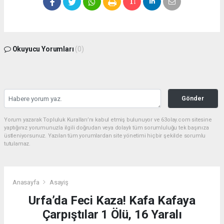
Okuyucu Yorumları
(0)
Gönder
Yorum yazarak Topluluk Kuralları’nı kabul etmiş bulunuyor ve 63olay.com sitesine
yaptığınız yorumunuzla ilgili doğrudan veya dolaylı tüm sorumluluğu tek başınıza
üstleniyorsunuz. Yazılan tüm yorumlardan site yönetimi hiçbir şekilde sorumlu
tutulamaz.
Anasayfa
Asayiş
Urfa’da Feci Kaza! Kafa Kafaya
Çarpıştılar 1 Ölü, 16 Yaralı