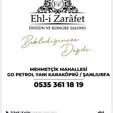
Erkek
|
Kadın
(Haberi Sesli Oku)