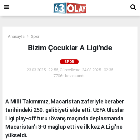
/
Anasayfa
Spor
Bizim Çocuklar A Ligi'nde
SPOR
23.03.2025 - 22:55, Güncelleme: 24.03.2025 - 02:35
7706+ kez okundu.
A Milli Takımımız, Macaristan zaferiyle beraber
tarihindeki 250. galibiyeti elde etti. UEFA Uluslar
Ligi play-off turu rövanş maçında deplasmanda
Macaristan'ı 3-0 mağlup etti ve ilk kez A Ligi'ne
yükseldi.