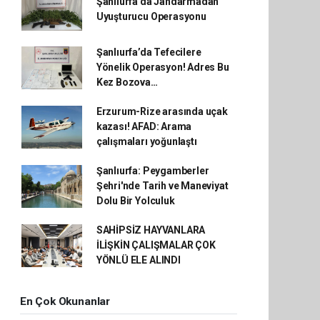
Şanlıurfa’da Jandarmadan
Uyuşturucu Operasyonu
Şanlıurfa’da Tefecilere
Yönelik Operasyon! Adres Bu
Kez Bozova…
Erzurum-Rize arasında uçak
kazası! AFAD: Arama
çalışmaları yoğunlaştı
Şanlıurfa: Peygamberler
Şehri'nde Tarih ve Maneviyat
Dolu Bir Yolculuk
SAHİPSİZ HAYVANLARA
İLİŞKİN ÇALIŞMALAR ÇOK
YÖNLÜ ELE ALINDI
En Çok Okunanlar