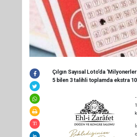
Çılgın Sayısal Loto’da ‘Milyonerler
5 bilen 3 talihli toplamda ekstra 1
-
1
k
İ
o