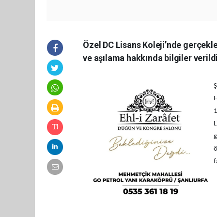
Özel DC Lisans Koleji’nde gerçekl
ve aşılama hakkında bilgiler verildi
Ş
H
1
L
g
ö
f