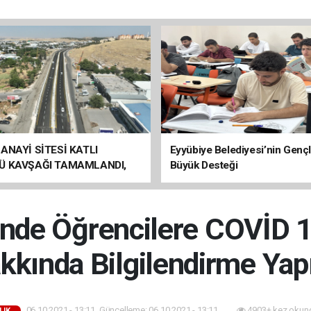
ANAYİ SİTESİ KATLI
Eyyübiye Belediyesi’nin Genç
Ü KAVŞAĞI TAMAMLANDI,
Büyük Desteği
ÇİŞLERİ BAŞLADI
i’nde Öğrencilere COVİD 
kkında Bilgilendirme Yapı
06.10.2021 - 13:11, Güncelleme: 06.10.2021 - 13:11
4903+ kez okun
LIK