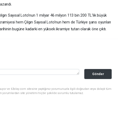
azandı.
ılgın Sayısal Loto’nun 1 milyar 46 milyon 113 bin 200 TL’lik büyük
kramiyesi hem Çılgın Sayısal Loto’nun hem de Türkiye şans oyunları
arihinin bugüne kadarki en yüksek ikramiye tutarı olarak öne çıktı.
Gönder
uyor ve 63olay.com sitesine yaptığınız yorumunuzla ilgili doğrudan veya dolaylı tüm
m yorumlardan site yönetimi hiçbir şekilde sorumlu tutulamaz.