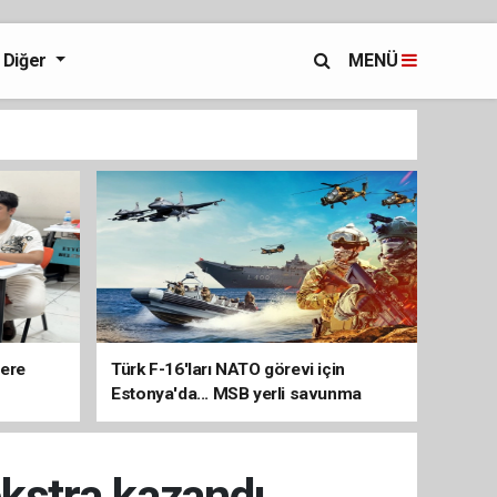
Diğer
MENÜ
lere
Türk F-16'ları NATO görevi için
Estonya'da... MSB yerli savunma
sistemleriyle güçleniyor
ekstra kazandı