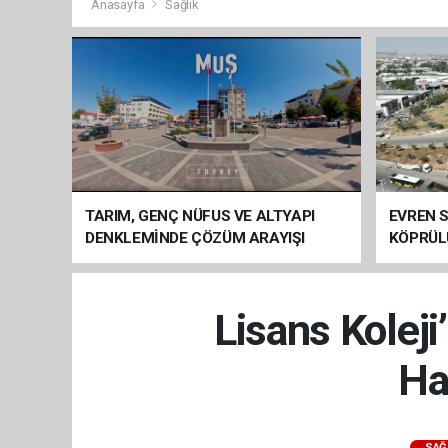
Anasayfa
Sağlık
TARIM, GENÇ NÜFUS VE ALTYAPI
EVREN S
DENKLEMİNDE ÇÖZÜM ARAYIŞI
KÖPRÜL
ARAÇ GE
Lisans Kolej
Ha
SAĞ