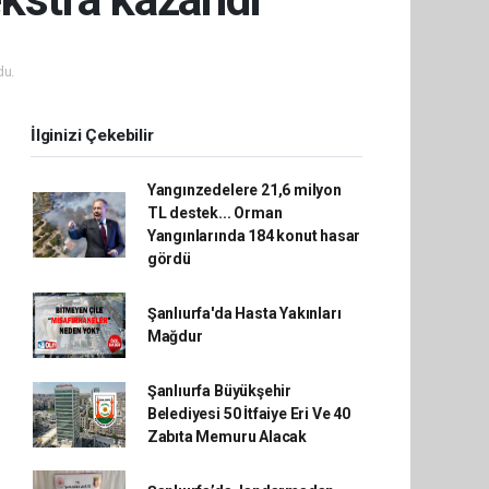
du.
İlginizi Çekebilir
Yangınzedelere 21,6 milyon
TL destek... Orman
Yangınlarında 184 konut hasar
gördü
Şanlıurfa'da Hasta Yakınları
Mağdur
Şanlıurfa Büyükşehir
Belediyesi 50 İtfaiye Eri Ve 40
Zabıta Memuru Alacak