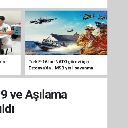
lere
Türk F-16'ları NATO görevi için
Estonya'da... MSB yerli savunma
sistemleriyle güçleniyor
19 ve Aşılama
ldı
du.