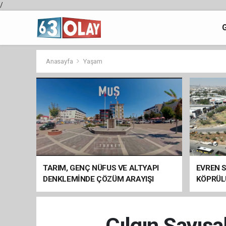
/
Anasayfa
Yaşam
TARIM, GENÇ NÜFUS VE ALTYAPI
EVREN S
DENKLEMİNDE ÇÖZÜM ARAYIŞI
KÖPRÜL
ARAÇ GE
Çılgın Sayısa