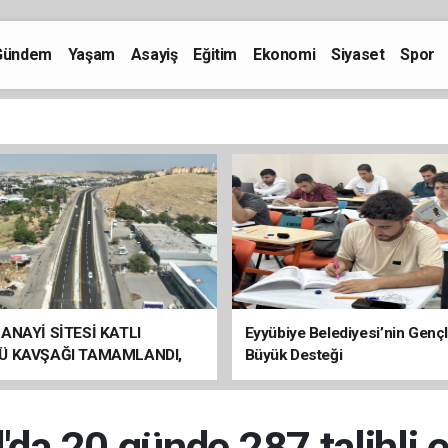
Gündem
Yaşam
Asayiş
Eğitim
Ekonomi
Siyaset
Spor
ANAYİ SİTESİ KATLI
Eyyübiye Belediyesi’nin Genç
Ü KAVŞAĞI TAMAMLANDI,
Büyük Desteği
ÇİŞLERİ BAŞLADI
l'da 20 günde 287 talihli 