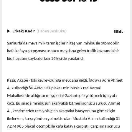
Erkek
|
Kadın
(Haberi Sesli Oku)
Şanlıurfa’da mevsimlik tarım işçilerini taşıyan minibüsle otomobilin
kafa kafaya çarpışması sonucu meydana gelen trafik kazasında bir
kişi hayatını kaybederken 16 kişi de yaralandı.
Kaza, Akabe -Toki çevreyolunda meydana geldi. İddiaya göre Ahmet
A. kullandığı 80 ABM 131 plakalı minibüsle kırsal Karaali
Mahallesinde aldığı tarım işçilerini Gaziantep’e götürmek için yola
çıktı. Bu sırada minibüsün akaryakıtı bitmesi sonucu sürücü Ahmet
A., kestirmeden ters yola girip akaryakıt istasyonuna gitmek için
ilerlerken, karşı yönden gelmekte olan Mustafa A.’nın kullandığı 01
ADM 985 plakalı otomobille kafa kafaya çarpıştı. Çarpışma sonucu