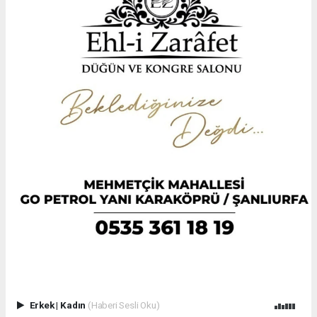
Erkek
|
Kadın
(Haberi Sesli Oku)