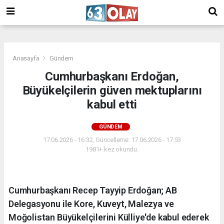
/
Anasayfa
Gündem
Cumhurbaşkanı Erdoğan,
Büyükelçilerin güven mektuplarını
kabul etti
GÜNDEM
17.06.2026 - 16:32, Güncelleme: 17.06.2026 - 17:53
1981+ kez okundu.
Cumhurbaşkanı Recep Tayyip Erdoğan; AB
Delegasyonu ile Kore, Kuveyt, Malezya ve
Moğolistan Büyükelçilerini Külliye'de kabul ederek