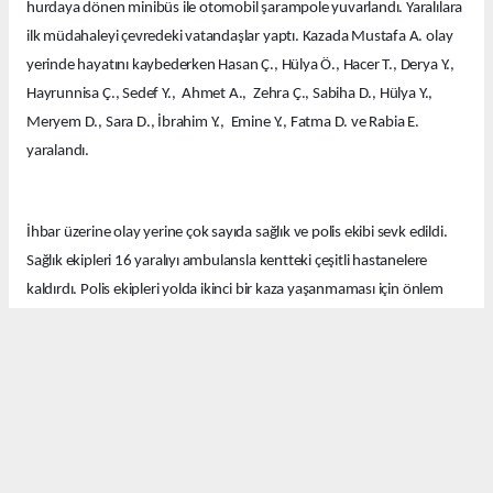
hurdaya dönen minibüs ile otomobil şarampole yuvarlandı. Yaralılara
ilk müdahaleyi çevredeki vatandaşlar yaptı. Kazada Mustafa A. olay
yerinde hayatını kaybederken Hasan Ç., Hülya Ö., Hacer T., Derya Y.,
Hayrunnisa Ç., Sedef Y., Ahmet A., Zehra Ç., Sabiha D., Hülya Y.,
Meryem D., Sara D., İbrahim Y., Emine Y., Fatma D. ve Rabia E.
yaralandı.
İhbar üzerine olay yerine çok sayıda sağlık ve polis ekibi sevk edildi.
Sağlık ekipleri 16 yaralıyı ambulansla kentteki çeşitli hastanelere
kaldırdı. Polis ekipleri yolda ikinci bir kaza yaşanmaması için önlem
aldı.
Ekipler kazayla ilgili soruşturma başlattı.