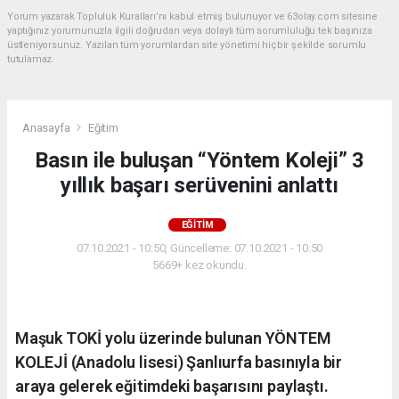
Yorum yazarak Topluluk Kuralları’nı kabul etmiş bulunuyor ve 63olay.com sitesine
yaptığınız yorumunuzla ilgili doğrudan veya dolaylı tüm sorumluluğu tek başınıza
üstleniyorsunuz. Yazılan tüm yorumlardan site yönetimi hiçbir şekilde sorumlu
tutulamaz.
Anasayfa
Eğitim
Basın ile buluşan “Yöntem Koleji” 3
yıllık başarı serüvenini anlattı
EĞITIM
07.10.2021 - 10:50, Güncelleme: 07.10.2021 - 10:50
5669+ kez okundu.
Maşuk TOKİ yolu üzerinde bulunan YÖNTEM
KOLEJİ (Anadolu lisesi) Şanlıurfa basınıyla bir
araya gelerek eğitimdeki başarısını paylaştı.