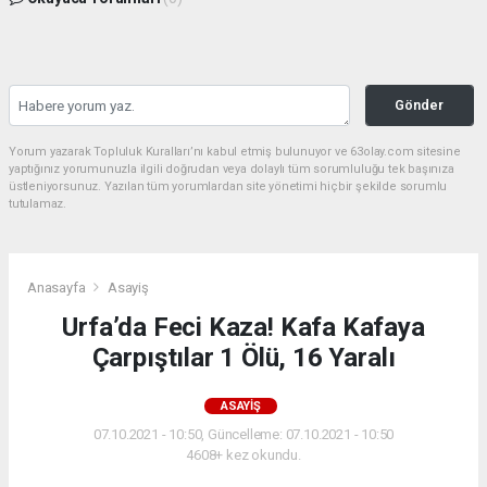
Gönder
Yorum yazarak Topluluk Kuralları’nı kabul etmiş bulunuyor ve 63olay.com sitesine
yaptığınız yorumunuzla ilgili doğrudan veya dolaylı tüm sorumluluğu tek başınıza
üstleniyorsunuz. Yazılan tüm yorumlardan site yönetimi hiçbir şekilde sorumlu
tutulamaz.
Anasayfa
Asayiş
Urfa’da Feci Kaza! Kafa Kafaya
Çarpıştılar 1 Ölü, 16 Yaralı
ASAYIŞ
07.10.2021 - 10:50, Güncelleme: 07.10.2021 - 10:50
4608+ kez okundu.