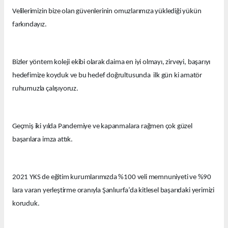
Velilerimizin bize olan güvenlerinin omuzlarımıza yüklediği yükün
farkındayız.
Bizler yöntem koleji ekibi olarak daima en iyi olmayı, zirveyi, başarıyı
hedefimize koyduk ve bu hedef doğrultusunda ilk gün ki amatör
ruhumuzla çalışıyoruz.
Geçmiş iki yılda Pandemiye ve kapanmalara rağmen çok güzel
başarılara imza attık.
2021 YKS de eğitim kurumlarımızda %100 veli memnuniyeti ve %90
lara varan yerleştirme oranıyla Şanlıurfa’da kitlesel başarıdaki yerimizi
koruduk.