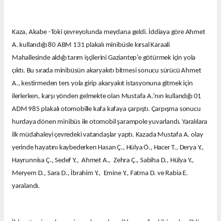
Kaza, Akabe -Toki çevreyolunda meydana geldi. İddiaya göre Ahmet
A. kullandığı 80 ABM 131 plakalı minibüsle kırsal Karaali
Mahallesinde aldığı tarım işçilerini Gaziantep’e götürmek için yola
çıktı. Bu sırada minibüsün akaryakıtı bitmesi sonucu sürücü Ahmet
A., kestirmeden ters yola girip akaryakıt istasyonuna gitmek için
ilerlerken, karşı yönden gelmekte olan Mustafa A.’nın kullandığı 01
ADM 985 plakalı otomobille kafa kafaya çarpıştı. Çarpışma sonucu
hurdaya dönen minibüs ile otomobil şarampole yuvarlandı. Yaralılara
ilk müdahaleyi çevredeki vatandaşlar yaptı. Kazada Mustafa A. olay
yerinde hayatını kaybederken Hasan Ç., Hülya Ö., Hacer T., Derya Y.,
Hayrunnisa Ç., Sedef Y., Ahmet A., Zehra Ç., Sabiha D., Hülya Y.,
Meryem D., Sara D., İbrahim Y., Emine Y., Fatma D. ve Rabia E.
yaralandı.