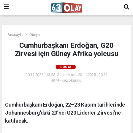
/
Anasayfa
Dünya
Cumhurbaşkanı Erdoğan, G20
Zirvesi için Güney Afrika yolcusu
DÜNYA
20.11.2025 - 13:58, Güncelleme: 20.11.2025 - 20:31
4974+ kez okundu.
Cumhurbaşkanı Erdoğan, 22–23 Kasım tarihlerinde
Johannesburg'daki 20’nci G20 Liderler Zirvesi'ne
katılacak.