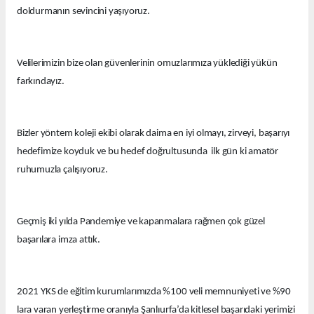
doldurmanın sevincini yaşıyoruz.
Velilerimizin bize olan güvenlerinin omuzlarımıza yüklediği yükün
farkındayız.
Bizler yöntem koleji ekibi olarak daima en iyi olmayı, zirveyi, başarıyı
hedefimize koyduk ve bu hedef doğrultusunda ilk gün ki amatör
ruhumuzla çalışıyoruz.
Geçmiş iki yılda Pandemiye ve kapanmalara rağmen çok güzel
başarılara imza attık.
2021 YKS de eğitim kurumlarımızda %100 veli memnuniyeti ve %90
lara varan yerleştirme oranıyla Şanlıurfa’da kitlesel başarıdaki yerimizi