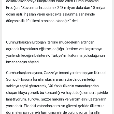
dolarlık ekonomiye ulaştıklarını ifade eden Cumhurbaşkanı
Erdoğan, "Savunma ihracatımız 248 milyon dolardan 10 milyar
doları aştı. İnşallah yakın gelecekte savunma sanayinde
dünyanın ilk 10 ülkesi arasında olacağız.” dedi.
Cumhurbaşkanı Erdoğan, terörle mücadelenin ardından
açılacak kaynakların eğitime, sağlığa, üretime ve ulaştırmaya
yönlendirileceğini belirterek, Türkiye’nin kalkınma yolculuğunun
hızlanacağını söyledi.
Cumhurbaşkanı ayrıca, Gazze’ye insani yardım taşıyan Küresel
Sumud Filosuna İsrail’in uluslararası sularda düzenlediği
saldırıya tepki göstererek, "40 farklı ülkenin vatandaşından
oluşan filoya yönelik bu korsanlığı ve haydutluğu en sert şekilde
lanetliyorum. Türkiye, Gazze halkının ve yardım elini uzatanların
yanındadır. Filodaki vatandaşlarımızın güvenli şekilde ülkemize
dönmeleri için gerekli tüm girişimlerde bulunuyoruz. İsrail’in