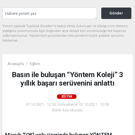
Gönder
Yorum yazarak Topluluk Kuralları’nı kabul etmiş bulunuyor ve 63olay.com sitesine
yaptığınız yorumunuzla ilgili doğrudan veya dolaylı tüm sorumluluğu tek başınıza
üstleniyorsunuz. Yazılan tüm yorumlardan site yönetimi hiçbir şekilde sorumlu
tutulamaz.
Anasayfa
Eğitim
Basın ile buluşan “Yöntem Koleji” 3
yıllık başarı serüvenini anlattı
EĞITIM
07.10.2021 - 10:50, Güncelleme: 07.10.2021 - 10:50
5669+ kez okundu.
Maşuk TOKİ yolu üzerinde bulunan YÖNTEM