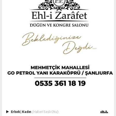
Erkek
|
Kadın
(Haberi Sesli Oku)