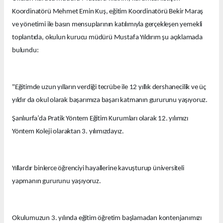
Koordinatörü Mehmet Emin Kuş, eğitim Koordinatörü Bekir Maraş
ve yönetimi ile basın mensuplarının katılımıyla gerçekleşen yemekli
toplantıda, okulun kurucu müdürü Mustafa Yıldırım şu açıklamada
bulundu:
"Eğitimde uzun yılların verdiği tecrübe ile 12 yıllık dershanecilik ve üç
yıldır da okul olarak başarımıza başarı katmanın gururunu yaşıyoruz.
Şanlıurfa’da Pratik Yöntem Eğitim Kurumları olarak 12. yılımızı
Yöntem Koleji olaraktan 3. yılımızdayız.
Yıllardır binlerce öğrenciyi hayallerine kavuşturup üniversiteli
yapmanın gururunu yaşıyoruz.
Okulumuzun 3. yılında eğitim öğretim başlamadan kontenjanımızı