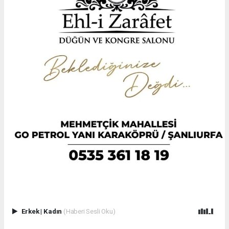
Erkek
|
Kadın
(Haberi Sesli Oku)