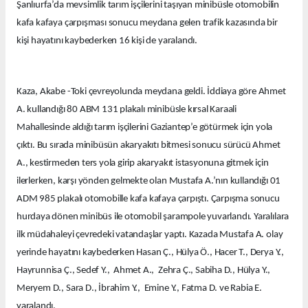
Şanlıurfa’da mevsimlik tarım işçilerini taşıyan minibüsle otomobilin
kafa kafaya çarpışması sonucu meydana gelen trafik kazasında bir
kişi hayatını kaybederken 16 kişi de yaralandı.
Kaza, Akabe -Toki çevreyolunda meydana geldi. İddiaya göre Ahmet
A. kullandığı 80 ABM 131 plakalı minibüsle kırsal Karaali
Mahallesinde aldığı tarım işçilerini Gaziantep’e götürmek için yola
çıktı. Bu sırada minibüsün akaryakıtı bitmesi sonucu sürücü Ahmet
A., kestirmeden ters yola girip akaryakıt istasyonuna gitmek için
ilerlerken, karşı yönden gelmekte olan Mustafa A.’nın kullandığı 01
ADM 985 plakalı otomobille kafa kafaya çarpıştı. Çarpışma sonucu
hurdaya dönen minibüs ile otomobil şarampole yuvarlandı. Yaralılara
ilk müdahaleyi çevredeki vatandaşlar yaptı. Kazada Mustafa A. olay
yerinde hayatını kaybederken Hasan Ç., Hülya Ö., Hacer T., Derya Y.,
Hayrunnisa Ç., Sedef Y., Ahmet A., Zehra Ç., Sabiha D., Hülya Y.,
Meryem D., Sara D., İbrahim Y., Emine Y., Fatma D. ve Rabia E.
yaralandı.