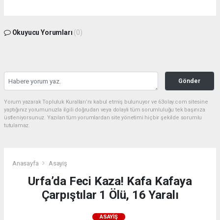
Okuyucu Yorumları
(0)
Gönder
Yorum yazarak Topluluk Kuralları’nı kabul etmiş bulunuyor ve 63olay.com sitesine
yaptığınız yorumunuzla ilgili doğrudan veya dolaylı tüm sorumluluğu tek başınıza
üstleniyorsunuz. Yazılan tüm yorumlardan site yönetimi hiçbir şekilde sorumlu
tutulamaz.
Anasayfa
Asayiş
Urfa’da Feci Kaza! Kafa Kafaya
Çarpıştılar 1 Ölü, 16 Yaralı
ASAYIŞ