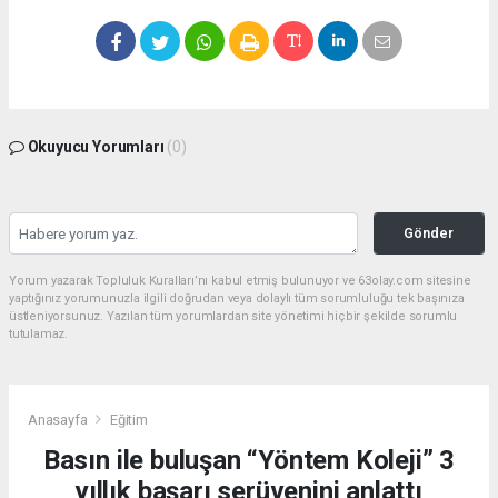
Okuyucu Yorumları
(0)
Gönder
Yorum yazarak Topluluk Kuralları’nı kabul etmiş bulunuyor ve 63olay.com sitesine
yaptığınız yorumunuzla ilgili doğrudan veya dolaylı tüm sorumluluğu tek başınıza
üstleniyorsunuz. Yazılan tüm yorumlardan site yönetimi hiçbir şekilde sorumlu
tutulamaz.
Anasayfa
Eğitim
Basın ile buluşan “Yöntem Koleji” 3
yıllık başarı serüvenini anlattı