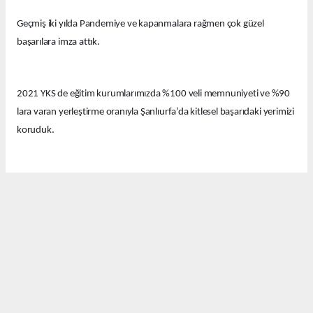
Geçmiş iki yılda Pandemiye ve kapanmalara rağmen çok güzel
başarılara imza attık.
2021 YKS de eğitim kurumlarımızda %100 veli memnuniyeti ve %90
lara varan yerleştirme oranıyla Şanlıurfa’da kitlesel başarıdaki yerimizi
koruduk.
Bu yıl eğitim kurumlarımızda güzel derecelerle 14 tıp fakültesi, 12
hukuk fakültesi ve onlarca diğer farklı seçkin bölümlere öğrenciler
yerleştirdik.
Bugün Şanlıurfa’nın birbirinden değerli emekçi basın mensuplarıyla
bir araya geldik. Bu güzel başarıyı sizlerle ve sizler aracılığıyla
kamuoyuyla paylaşmak istedik.