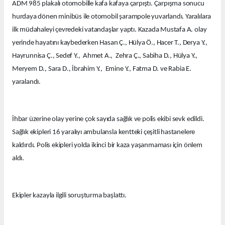
ADM 985 plakalı otomobille kafa kafaya çarpıştı. Çarpışma sonucu
hurdaya dönen minibüs ile otomobil şarampole yuvarlandı. Yaralılara
ilk müdahaleyi çevredeki vatandaşlar yaptı. Kazada Mustafa A. olay
yerinde hayatını kaybederken Hasan Ç., Hülya Ö., Hacer T., Derya Y.,
Hayrunnisa Ç., Sedef Y., Ahmet A., Zehra Ç., Sabiha D., Hülya Y.,
Meryem D., Sara D., İbrahim Y., Emine Y., Fatma D. ve Rabia E.
yaralandı.
İhbar üzerine olay yerine çok sayıda sağlık ve polis ekibi sevk edildi.
Sağlık ekipleri 16 yaralıyı ambulansla kentteki çeşitli hastanelere
kaldırdı. Polis ekipleri yolda ikinci bir kaza yaşanmaması için önlem
aldı.
Ekipler kazayla ilgili soruşturma başlattı.