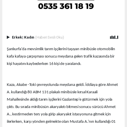
Erkek
|
Kadın
(Haberi Sesli Oku)
Şanlıurfa’da mevsimlik tarım işçilerini taşıyan minibüsle otomobilin
kafa kafaya çarpışması sonucu meydana gelen trafik kazasında bir
kişi hayatını kaybederken 16 kişi de yaralandı.
Kaza, Akabe -Toki çevreyolunda meydana geldi. İddiaya göre Ahmet
A. kullandığı 80 ABM 131 plakalı minibüsle kırsal Karaali
Mahallesinde aldığı tarım işçilerini Gaziantep’e götürmek için yola
çıktı. Bu sırada minibüsün akaryakıtı bitmesi sonucu sürücü Ahmet
A., kestirmeden ters yola girip akaryakıt istasyonuna gitmek için
ilerlerken, karşı yönden gelmekte olan Mustafa A.’nın kullandığı 01