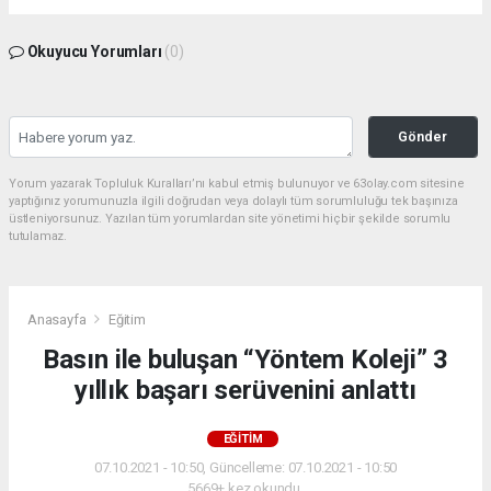
Okuyucu Yorumları
(0)
Gönder
Yorum yazarak Topluluk Kuralları’nı kabul etmiş bulunuyor ve 63olay.com sitesine
yaptığınız yorumunuzla ilgili doğrudan veya dolaylı tüm sorumluluğu tek başınıza
üstleniyorsunuz. Yazılan tüm yorumlardan site yönetimi hiçbir şekilde sorumlu
tutulamaz.
Anasayfa
Eğitim
Basın ile buluşan “Yöntem Koleji” 3
yıllık başarı serüvenini anlattı
EĞITIM
07.10.2021 - 10:50, Güncelleme: 07.10.2021 - 10:50
5669+ kez okundu.