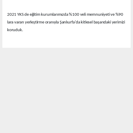
2021 YKS de eğitim kurumlarımızda %100 veli memnuniyeti ve %90
lara varan yerleştirme oranıyla Şanlıurfa’da kitlesel başarıdaki yerimizi
koruduk.
Bu yıl eğitim kurumlarımızda güzel derecelerle 14 tıp fakültesi, 12
hukuk fakültesi ve onlarca diğer farklı seçkin bölümlere öğrenciler
yerleştirdik.
Bugün Şanlıurfa’nın birbirinden değerli emekçi basın mensuplarıyla
bir araya geldik. Bu güzel başarıyı sizlerle ve sizler aracılığıyla
kamuoyuyla paylaşmak istedik.
Davetimize katılımlarınızdan dolayı sizlere ayrı ayrı teşekkür