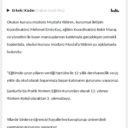
Erkek
|
Kadın
(Haberi Sesli Oku)
Okulun kurucu müdürü Mustafa Yıldırım, kurumsal iletişim
Koordinatörü Mehmet Emin Kuş, eğitim Koordinatörü Bekir Maraş
ve yönetimi ile basın mensuplarının katılımıyla gerçekleşen yemekli
toplantıda, okulun kurucu müdürü Mustafa Yıldırım şu açıklamada
bulundu:
"Eğitimde uzun yılların verdiği tecrübe ile 12 yıllık dershanecilik ve üç
yıldır da okul olarak başarımıza başarı katmanın gururunu yaşıyoruz.
Şanlıurfa’da Pratik Yöntem Eğitim Kurumları olarak 12. yılımızı
Yöntem Koleji olaraktan 3. yılımızdayız.
Yıllardır binlerce öğrenciyi hayallerine kavuşturup üniversiteli
yapmanın gururunu yaşıyoruz.