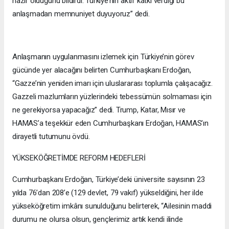
hazır olduğunu bildirdi. Türkiye’nin aktif katkı verdiği bu
anlaşmadan memnuniyet duyuyoruz” dedi.
Anlaşmanın uygulanmasını izlemek için Türkiye’nin görev
gücünde yer alacağını belirten Cumhurbaşkanı Erdoğan,
“Gazze’nin yeniden imarı için uluslararası toplumla çalışacağız.
Gazzeli mazlumların yüzlerindeki tebessümün solmaması için
ne gerekiyorsa yapacağız” dedi. Trump, Katar, Mısır ve
HAMAS’a teşekkür eden Cumhurbaşkanı Erdoğan, HAMAS’ın
dirayetli tutumunu övdü.
YÜKSEKÖĞRETİMDE REFORM HEDEFLERİ
Cumhurbaşkanı Erdoğan, Türkiye’deki üniversite sayısının 23
yılda 76’dan 208’e (129 devlet, 79 vakıf) yükseldiğini, her ilde
yükseköğretim imkânı sunulduğunu belirterek, “Ailesinin maddi
durumu ne olursa olsun, gençlerimiz artık kendi ilinde