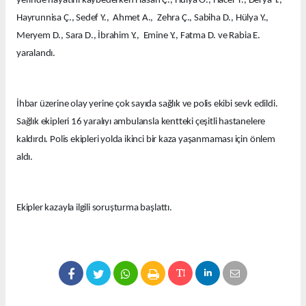
yerinde hayatını kaybederken Hasan Ç., Hülya Ö., Hacer T., Derya Y.,
Hayrunnisa Ç., Sedef Y., Ahmet A., Zehra Ç., Sabiha D., Hülya Y.,
Meryem D., Sara D., İbrahim Y., Emine Y., Fatma D. ve Rabia E.
yaralandı.
İhbar üzerine olay yerine çok sayıda sağlık ve polis ekibi sevk edildi.
Sağlık ekipleri 16 yaralıyı ambulansla kentteki çeşitli hastanelere
kaldırdı. Polis ekipleri yolda ikinci bir kaza yaşanmaması için önlem
aldı.
Ekipler kazayla ilgili soruşturma başlattı.