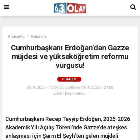
/
Anasayfa
Gündem
Cumhurbaşkanı Erdoğan’dan Gazze
müjdesi ve yükseköğretim reformu
vurgusu!
GÜNDEM
09.10.2025 - 15:39, Güncelleme: 09.10.2025 - 21:08
2560+ kez okundu.
Cumhurbaşkanı Recep Tayyip Erdoğan, 2025-2026
Akademik Yılı Açılış Töreni’nde Gazze’de ateşkes
anlaşması için Şarm El Şeyh’ten gelen müjdeli