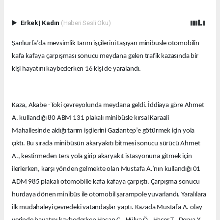
Erkek
|
Kadın
(Haberi Sesli Oku)
Şanlıurfa’da mevsimlik tarım işçilerini taşıyan minibüsle otomobilin
kafa kafaya çarpışması sonucu meydana gelen trafik kazasında bir
kişi hayatını kaybederken 16 kişi de yaralandı.
Kaza, Akabe -Toki çevreyolunda meydana geldi. İddiaya göre Ahmet
A. kullandığı 80 ABM 131 plakalı minibüsle kırsal Karaali
Mahallesinde aldığı tarım işçilerini Gaziantep’e götürmek için yola
çıktı. Bu sırada minibüsün akaryakıtı bitmesi sonucu sürücü Ahmet
A., kestirmeden ters yola girip akaryakıt istasyonuna gitmek için
ilerlerken, karşı yönden gelmekte olan Mustafa A.’nın kullandığı 01
ADM 985 plakalı otomobille kafa kafaya çarpıştı. Çarpışma sonucu
hurdaya dönen minibüs ile otomobil şarampole yuvarlandı. Yaralılara
ilk müdahaleyi çevredeki vatandaşlar yaptı. Kazada Mustafa A. olay