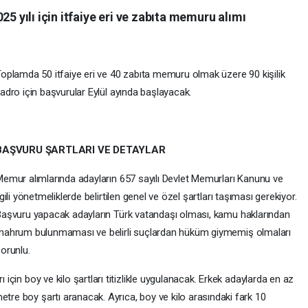
25 yılı için itfaiye eri ve zabıta memuru alımı
oplamda 50 itfaiye eri ve 40 zabıta memuru olmak üzere 90 kişilik
adro için başvurular Eylül ayında başlayacak.
BAŞVURU ŞARTLARI VE DETAYLAR
emur alımlarında adayların 657 sayılı Devlet Memurları Kanunu ve
lgili yönetmeliklerde belirtilen genel ve özel şartları taşıması gerekiyor.
aşvuru yapacak adayların Türk vatandaşı olması, kamu haklarından
ahrum bulunmaması ve belirli suçlardan hüküm giymemiş olmaları
orunlu.
ı için boy ve kilo şartları titizlikle uygulanacak. Erkek adaylarda en az
etre boy şartı aranacak. Ayrıca, boy ve kilo arasındaki fark 10