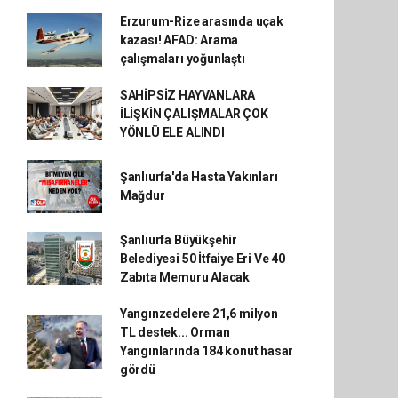
Erzurum-Rize arasında uçak
kazası! AFAD: Arama
çalışmaları yoğunlaştı
SAHİPSİZ HAYVANLARA
İLİŞKİN ÇALIŞMALAR ÇOK
YÖNLÜ ELE ALINDI
Şanlıurfa'da Hasta Yakınları
Mağdur
Şanlıurfa Büyükşehir
Belediyesi 50 İtfaiye Eri Ve 40
Zabıta Memuru Alacak
Yangınzedelere 21,6 milyon
TL destek... Orman
Yangınlarında 184 konut hasar
gördü