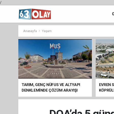
/
Anasayfa
Yaşam
TARIM, GENÇ NÜFUS VE ALTYAPI
EVREN S
DENKLEMİNDE ÇÖZÜM ARAYIŞI
KÖPRÜL
ARAÇ GE
DOA’da 5 günd