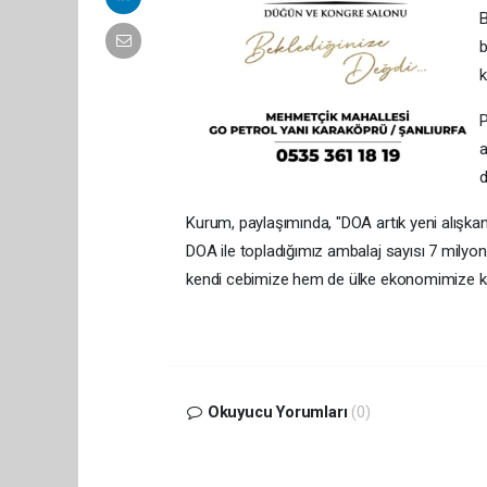
B
b
k
P
a
d
Kurum, paylaşımında, "DOA artık yeni alışka
DOA ile topladığımız ambalaj sayısı 7 milyo
kendi cebimize hem de ülke ekonomimize kat
Okuyucu Yorumları
(0)