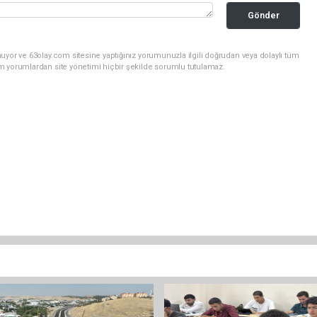
Gönder
uyor ve 63olay.com sitesine yaptığınız yorumunuzla ilgili doğrudan veya dolaylı tüm
m yorumlardan site yönetimi hiçbir şekilde sorumlu tutulamaz.