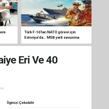
lere
Türk F-16'ları NATO görevi için
Estonya'da... MSB yerli savunma
sistemleriyle güçleniyor
aiye Eri Ve 40
du.
İlginizi Çekebilir