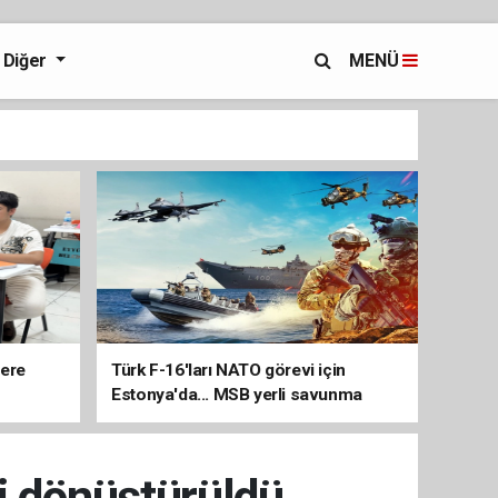
Diğer
MENÜ
lere
Türk F-16'ları NATO görevi için
Estonya'da... MSB yerli savunma
sistemleriyle güçleniyor
i dönüştürüldü