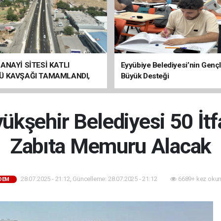
ANAYİ SİTESİ KATLI
Eyyübiye Belediyesi’nin Genç
Ü KAVŞAĞI TAMAMLANDI,
Büyük Desteği
ÇİŞLERİ BAŞLADI
ükşehir Belediyesi 50 İtf
Zabıta Memuru Alacak
28.07.2025 - 21:12, Güncelleme: 28.07.2025 - 21:12
6689+ kez okun
DEM