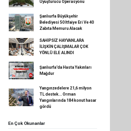
Uyuşturucu Operasyonu
Şanlıurfa Büyükşehir
Belediyesi 50 İtfaiye Eri Ve 40
Zabıta Memuru Alacak
SAHİPSİZ HAYVANLARA
İLİŞKİN ÇALIŞMALAR ÇOK
YÖNLÜ ELE ALINDI
Şanlıurfa'da Hasta Yakınları
Mağdur
Yangınzedelere 21,6 milyon
TL destek... Orman
Yangınlarında 184 konut hasar
gördü
En Çok Okunanlar