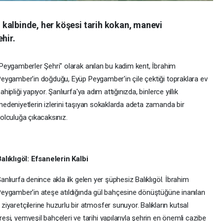
kalbinde, her köşesi tarih kokan, manevi
hir.
Peygamberler Şehri" olarak anılan bu kadim kent, İbrahim
eygamber'in doğduğu, Eyüp Peygamber'in çile çektiği topraklara ev
ahipliği yapıyor. Şanlıurfa'ya adım attığınızda, binlerce yıllık
edeniyetlerin izlerini taşıyan sokaklarda adeta zamanda bir
olculuğa çıkacaksınız.
alıklıgöl: Efsanelerin Kalbi
anlıurfa denince akla ilk gelen yer şüphesiz Balıklıgöl. İbrahim
eygamber'in ateşe atıldığında gül bahçesine dönüştüğüne inanılan
 ziyaretçilerine huzurlu bir atmosfer sunuyor. Balıkların kutsal
resi, yemyeşil bahçeleri ve tarihi yapılarıyla şehrin en önemli cazibe