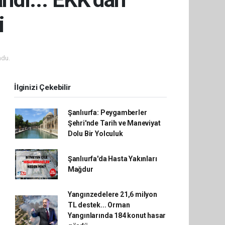
i
ndu.
İlginizi Çekebilir
Şanlıurfa: Peygamberler
Şehri'nde Tarih ve Maneviyat
Dolu Bir Yolculuk
Şanlıurfa'da Hasta Yakınları
Mağdur
Yangınzedelere 21,6 milyon
TL destek... Orman
Yangınlarında 184 konut hasar