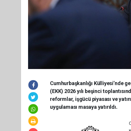
Cumhurbaşkanlığı Külliyesi’nde g
(EKK) 2026 yılı beşinci toplantısı
reformlar, işgücü piyasası ve yatır
uygulaması masaya yatırıldı.
C
K