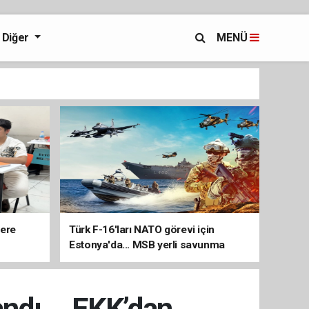
Diğer
MENÜ
lere
Türk F-16'ları NATO görevi için
Estonya'da... MSB yerli savunma
sistemleriyle güçleniyor
ndı... EKK’dan