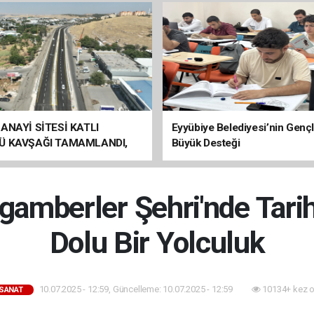
ANAYİ SİTESİ KATLI
Eyyübiye Belediyesi’nin Genç
Ü KAVŞAĞI TAMAMLANDI,
Büyük Desteği
ÇİŞLERİ BAŞLADI
ygamberler Şehri'nde Tari
Dolu Bir Yolculuk
10.07.2025 - 12:59, Güncelleme: 10.07.2025 - 12:59
10134+ kez 
SANAT