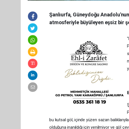
Şanlıurfa, Güneydoğu Anadolu'nun 
atmosferiyle büyüleyen eşsiz bir şe
"
P
s
m
y
B
Ş
P
bu kutsal göl, içinde yüzen sazan balıklarıyla
olduğuna inanıldığı için yenilmiyor ve göl çev