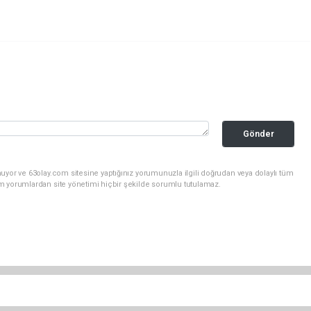
Gönder
uyor ve 63olay.com sitesine yaptığınız yorumunuzla ilgili doğrudan veya dolaylı tüm
m yorumlardan site yönetimi hiçbir şekilde sorumlu tutulamaz.