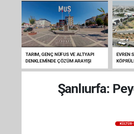
TARIM, GENÇ NÜFUS VE ALTYAPI
EVREN S
DENKLEMİNDE ÇÖZÜM ARAYIŞI
KÖPRÜL
ARAÇ GE
Şanlıurfa: Pe
KÜLTÜR-