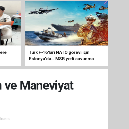
lere
Türk F-16'ları NATO görevi için
Estonya'da... MSB yerli savunma
sistemleriyle güçleniyor
h ve Maneviyat
okundu.