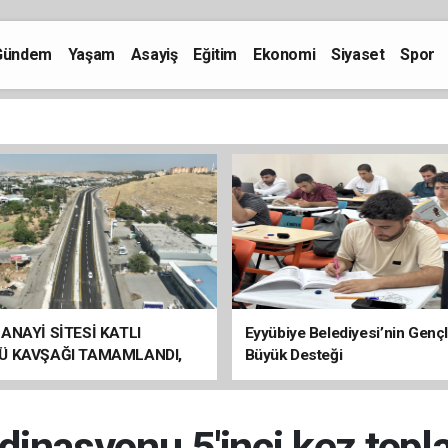
Gündem
Yaşam
Asayiş
Eğitim
Ekonomi
Siyaset
Spor
ANAYİ SİTESİ KATLI
Eyyübiye Belediyesi’nin Genç
Ü KAVŞAĞI TAMAMLANDI,
Büyük Desteği
ÇİŞLERİ BAŞLADI
inasyonu 5'inci kez topla