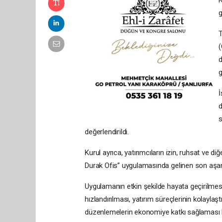
g
T
(
d
g
İ
d
s
değerlendirildi.
Kurul ayrıca, yatırımcıların izin, ruhsat ve 
Durak Ofis” uygulamasında gelinen son aşa
Uygulamanın etkin şekilde hayata geçirilmesi 
hızlandırılması, yatırım süreçlerinin kolaylaşt
düzenlemelerin ekonomiye katkı sağlaması h