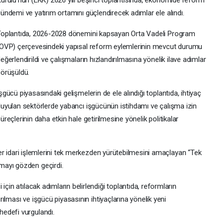
ündemi ve yatırım ortamını güçlendirecek adımlar ele alındı.
oplantıda, 2026-2028 dönemini kapsayan Orta Vadeli Program
OVP) çerçevesindeki yapısal reform eylemlerinin mevcut durumu
eğerlendirildi ve çalışmaların hızlandırılmasına yönelik ilave adımlar
örüşüldü.
şgücü piyasasındaki gelişmelerin de ele alındığı toplantıda, ihtiyaç
uyulan sektörlerde yabancı işgücünün istihdamı ve çalışma izin
üreçlerinin daha etkin hale getirilmesine yönelik politikalar
diğer idari işlemlerini tek merkezden yürütebilmesini amaçlayan “Tek
mayı gözden geçirdi.
için atılacak adımların belirlendiği toplantıda, reformların
ırılması ve işgücü piyasasının ihtiyaçlarına yönelik yeni
edefi vurgulandı.