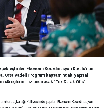
erçekleştirilen Ekonomi Koordinasyon Kurulu’nun
nda, Orta Vadeli Program kapsamındaki yapısal
ım süreçlerini hızlandıracak "Tek Durak Ofis"
umhurbaşkanlığı Külliyesi’nde yapılan Ekonomi Koordinasyon
urulu’nun (EKK) 2026 yılı beşinci toplantısında, ekonomide reform