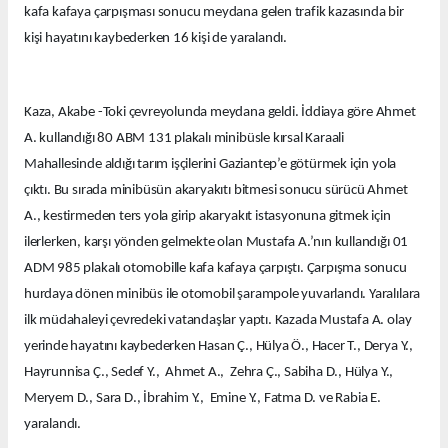
kafa kafaya çarpışması sonucu meydana gelen trafik kazasında bir
kişi hayatını kaybederken 16 kişi de yaralandı.
Kaza, Akabe -Toki çevreyolunda meydana geldi. İddiaya göre Ahmet
A. kullandığı 80 ABM 131 plakalı minibüsle kırsal Karaali
Mahallesinde aldığı tarım işçilerini Gaziantep’e götürmek için yola
çıktı. Bu sırada minibüsün akaryakıtı bitmesi sonucu sürücü Ahmet
A., kestirmeden ters yola girip akaryakıt istasyonuna gitmek için
ilerlerken, karşı yönden gelmekte olan Mustafa A.’nın kullandığı 01
ADM 985 plakalı otomobille kafa kafaya çarpıştı. Çarpışma sonucu
hurdaya dönen minibüs ile otomobil şarampole yuvarlandı. Yaralılara
ilk müdahaleyi çevredeki vatandaşlar yaptı. Kazada Mustafa A. olay
yerinde hayatını kaybederken Hasan Ç., Hülya Ö., Hacer T., Derya Y.,
Hayrunnisa Ç., Sedef Y., Ahmet A., Zehra Ç., Sabiha D., Hülya Y.,
Meryem D., Sara D., İbrahim Y., Emine Y., Fatma D. ve Rabia E.
yaralandı.