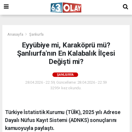
/
Anasayfa
Şanlıurfa
Eyyübiye mi, Karaköprü mü?
Şanlıurfa'nın En Kalabalık İlçesi
Değişti mi?
ŞANLIURFA
28.04.2026 - 22:59, Güncelleme: 28.04.2026 - 22:59
3295+ kez okundu.
Türkiye İstatistik Kurumu (TÜİK), 2025 yılı Adrese
Dayalı Nüfus Kayıt Sistemi (ADNKS) sonuçlarını
kamuoyuyla paylaştı.