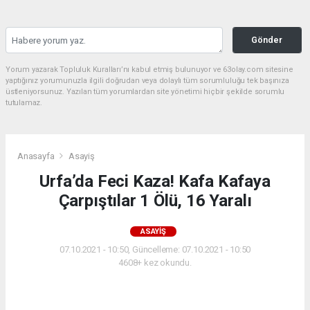
Gönder
Yorum yazarak Topluluk Kuralları’nı kabul etmiş bulunuyor ve 63olay.com sitesine
yaptığınız yorumunuzla ilgili doğrudan veya dolaylı tüm sorumluluğu tek başınıza
üstleniyorsunuz. Yazılan tüm yorumlardan site yönetimi hiçbir şekilde sorumlu
tutulamaz.
Anasayfa
Asayiş
Urfa’da Feci Kaza! Kafa Kafaya
Çarpıştılar 1 Ölü, 16 Yaralı
ASAYIŞ
07.10.2021 - 10:50, Güncelleme: 07.10.2021 - 10:50
4608+ kez okundu.