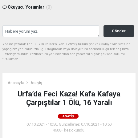
Okuyucu Yorumları
(0)
Gönder
Yorum yazarak Topluluk Kuralları’nı kabul etmiş bulunuyor ve 63olay.com sitesine
yaptığınız yorumunuzla ilgili doğrudan veya dolaylı tüm sorumluluğu tek başınıza
üstleniyorsunuz. Yazılan tüm yorumlardan site yönetimi hiçbir şekilde sorumlu
tutulamaz.
Anasayfa
Asayiş
Urfa’da Feci Kaza! Kafa Kafaya
Çarpıştılar 1 Ölü, 16 Yaralı
ASAYIŞ
07.10.2021 - 10:50, Güncelleme: 07.10.2021 - 10:50
4608+ kez okundu.