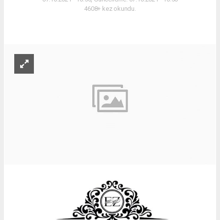
4608+ kez okundu.