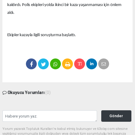
kaldırdı. Polis ekipleri yolda ikinci bir kaza yaşanmaması için önlem
aldı.
Ekipler kazayla ilgili soruşturma başlattı.
Okuyucu Yorumları
(0)
Gönder
Yorum yazarak Topluluk Kuralları’nı kabul etmiş bulunuyor ve 63olay.com sitesine
yaptığınız yorumunuzla ilgili doğrudan veya dolaylı tüm sorumluluğu tek başınıza