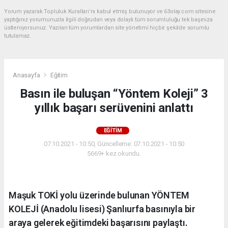
Yorum yazarak Topluluk Kuralları’nı kabul etmiş bulunuyor ve 63olay.com sitesine
yaptığınız yorumunuzla ilgili doğrudan veya dolaylı tüm sorumluluğu tek başınıza
üstleniyorsunuz. Yazılan tüm yorumlardan site yönetimi hiçbir şekilde sorumlu
tutulamaz.
Anasayfa
Eğitim
Basın ile buluşan “Yöntem Koleji” 3
yıllık başarı serüvenini anlattı
EĞITIM
07.10.2021 - 10:50, Güncelleme: 07.10.2021 - 10:50
5669+ kez okundu.
Maşuk TOKİ yolu üzerinde bulunan YÖNTEM
KOLEJİ (Anadolu lisesi) Şanlıurfa basınıyla bir
araya gelerek eğitimdeki başarısını paylaştı.