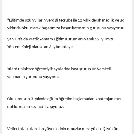
"Eğitimde uzun yılların verdiği tecrübe ile 12 yıllık dershanecilik ve üç
yıldır da okul olarak başarımıza başarı katmanın gururunu yaşıyoruz.
Şanlıurfa’da Pratik Yöntem Eğitim Kurumları olarak 12. yılımızı
Yöntem Koleji olaraktan 3. yılımızdayız.
Yıllardır binlerce öğrenciyi hayallerine kavuşturup üniversiteli
yapmanın gururunu yaşıyoruz.
Okulumuzun 3. yılında eğitim öğretim başlamadan kontenjanımızı
doldurmanın sevincini yaşıyoruz.
Velilerimizin bize olan güvenlerinin omuzlarımıza yüklediği yükün