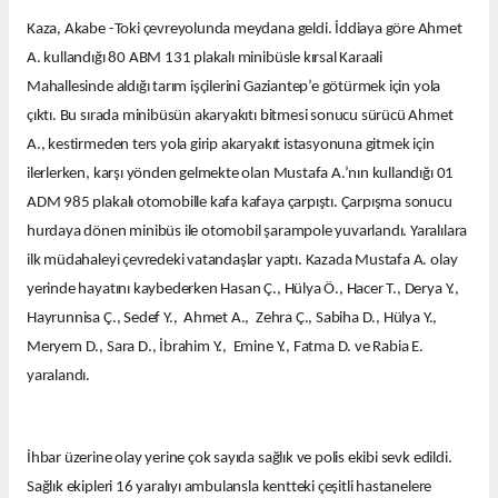
Kaza, Akabe -Toki çevreyolunda meydana geldi. İddiaya göre Ahmet
A. kullandığı 80 ABM 131 plakalı minibüsle kırsal Karaali
Mahallesinde aldığı tarım işçilerini Gaziantep’e götürmek için yola
çıktı. Bu sırada minibüsün akaryakıtı bitmesi sonucu sürücü Ahmet
A., kestirmeden ters yola girip akaryakıt istasyonuna gitmek için
ilerlerken, karşı yönden gelmekte olan Mustafa A.’nın kullandığı 01
ADM 985 plakalı otomobille kafa kafaya çarpıştı. Çarpışma sonucu
hurdaya dönen minibüs ile otomobil şarampole yuvarlandı. Yaralılara
ilk müdahaleyi çevredeki vatandaşlar yaptı. Kazada Mustafa A. olay
yerinde hayatını kaybederken Hasan Ç., Hülya Ö., Hacer T., Derya Y.,
Hayrunnisa Ç., Sedef Y., Ahmet A., Zehra Ç., Sabiha D., Hülya Y.,
Meryem D., Sara D., İbrahim Y., Emine Y., Fatma D. ve Rabia E.
yaralandı.
İhbar üzerine olay yerine çok sayıda sağlık ve polis ekibi sevk edildi.
Sağlık ekipleri 16 yaralıyı ambulansla kentteki çeşitli hastanelere