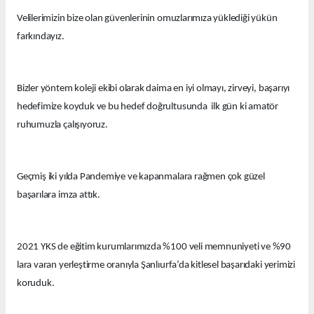
Velilerimizin bize olan güvenlerinin omuzlarımıza yüklediği yükün
farkındayız.
Bizler yöntem koleji ekibi olarak daima en iyi olmayı, zirveyi, başarıyı
hedefimize koyduk ve bu hedef doğrultusunda ilk gün ki amatör
ruhumuzla çalışıyoruz.
Geçmiş iki yılda Pandemiye ve kapanmalara rağmen çok güzel
başarılara imza attık.
2021 YKS de eğitim kurumlarımızda %100 veli memnuniyeti ve %90
lara varan yerleştirme oranıyla Şanlıurfa’da kitlesel başarıdaki yerimizi
koruduk.