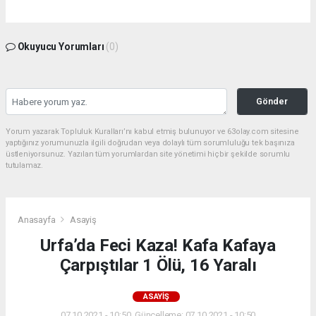
Okuyucu Yorumları
(0)
Gönder
Yorum yazarak Topluluk Kuralları’nı kabul etmiş bulunuyor ve 63olay.com sitesine
yaptığınız yorumunuzla ilgili doğrudan veya dolaylı tüm sorumluluğu tek başınıza
üstleniyorsunuz. Yazılan tüm yorumlardan site yönetimi hiçbir şekilde sorumlu
tutulamaz.
Anasayfa
Asayiş
Urfa’da Feci Kaza! Kafa Kafaya
Çarpıştılar 1 Ölü, 16 Yaralı
ASAYIŞ
07.10.2021 - 10:50, Güncelleme: 07.10.2021 - 10:50