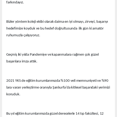
farkındayız.
Bizler yöntem koleji ekibi olarak daima en iyi olmayı, zirveyi, başarıyı
hedefimize koyduk ve bu hedef doğrultusunda ilk gün ki amatör
ruhumuzla çalışıyoruz.
Geçmiş iki yılda Pandemiye ve kapanmalara rağmen çok güzel
başarılara imza attık.
2021 YKS de eğitim kurumlarımızda %100 veli memnuniyeti ve %90
lara varan yerleştirme oranıyla Şanlıurfa’da kitlesel başarıdaki yerimizi
koruduk.
Bu yıl eğitim kurumlarımızda güzel derecelerle 14 tıp fakültesi, 12