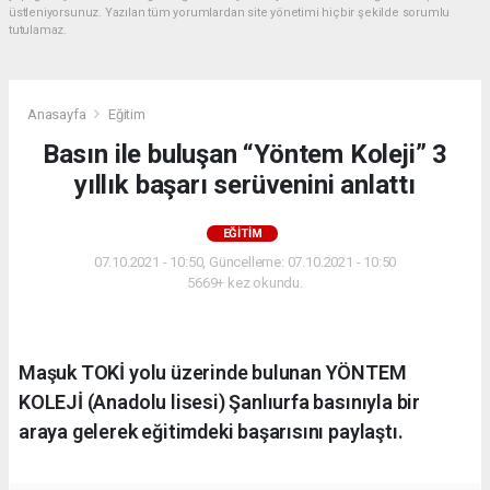
üstleniyorsunuz. Yazılan tüm yorumlardan site yönetimi hiçbir şekilde sorumlu
tutulamaz.
Anasayfa
Eğitim
Basın ile buluşan “Yöntem Koleji” 3
yıllık başarı serüvenini anlattı
EĞITIM
07.10.2021 - 10:50, Güncelleme: 07.10.2021 - 10:50
5669+ kez okundu.
Maşuk TOKİ yolu üzerinde bulunan YÖNTEM
KOLEJİ (Anadolu lisesi) Şanlıurfa basınıyla bir
araya gelerek eğitimdeki başarısını paylaştı.