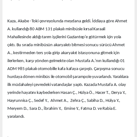
Kaza, Akabe -Toki çevreyolunda meydana geldi. İddiaya göre Ahmet
A. kullandığı 80 ABM 131 plakalı minibüsle kırsal Karaali
Mahallesinde aldığı tarım işçilerini Gaziantep’e götürmek için yola
çıktı. Bu sırada minibüsün akaryakıtı bitmesi sonucu sürücü Ahmet
A., kestirmeden ters yola girip akaryakıt istasyonuna gitmek için
ilerlerken, karşı yönden gelmekte olan Mustafa A.’nın kullandığı 01
ADM 985 plakalı otomobille kafa kafaya çarpıştı. Çarpışma sonucu
hurdaya dönen minibüs ile otomobil şarampole yuvarlandı. Yaralılara
ilk müdahaleyi çevredeki vatandaşlar yaptı. Kazada Mustafa A. olay
yerinde hayatını kaybederken Hasan Ç., Hülya Ö., Hacer T., Derya Y.,
Hayrunnisa Ç., Sedef Y., Ahmet A., Zehra Ç., Sabiha D., Hülya Y.,
Meryem D., Sara D., İbrahim Y., Emine Y., Fatma D. ve Rabia E.
yaralandı.