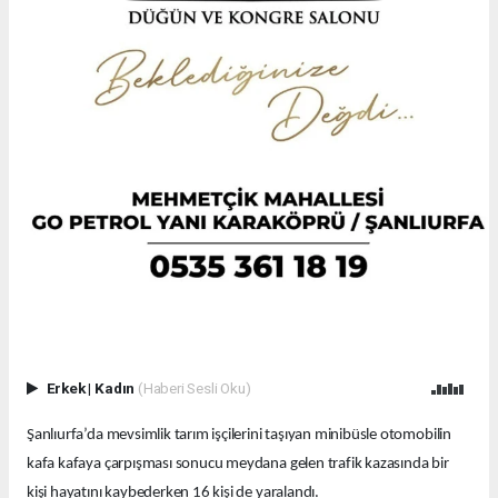
Erkek
|
Kadın
(Haberi Sesli Oku)
Şanlıurfa’da mevsimlik tarım işçilerini taşıyan minibüsle otomobilin
kafa kafaya çarpışması sonucu meydana gelen trafik kazasında bir
kişi hayatını kaybederken 16 kişi de yaralandı.