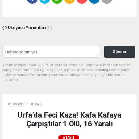
Okuyucu Yorumları
(0)
Gönder
Yorum yazarak Topluluk Kuralları’nı kabul etmiş bulunuyor ve 63olay.com sitesine
yaptığınız yorumunuzla ilgili doğrudan veya dolaylı tüm sorumluluğu tek başınıza
üstleniyorsunuz. Yazılan tüm yorumlardan site yönetimi hiçbir şekilde sorumlu
tutulamaz.
Anasayfa
Asayiş
Urfa’da Feci Kaza! Kafa Kafaya
Çarpıştılar 1 Ölü, 16 Yaralı
ASAYIŞ