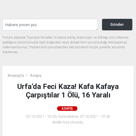
Gönder
Yorum yazarak Topluluk Kuralları’nı kabul etmiş bulunuyor ve 63olay.com sitesine
yaptığınız yorumunuzla ilgili doğrudan veya dolaylı tüm sorumluluğu tek başınıza
üstleniyorsunuz. Yazılan tüm yorumlardan site yönetimi hiçbir şekilde sorumlu
tutulamaz.
Anasayfa
Asayiş
Urfa’da Feci Kaza! Kafa Kafaya
Çarpıştılar 1 Ölü, 16 Yaralı
ASAYIŞ
07.10.2021 - 10:50, Güncelleme: 07.10.2021 - 10:50
4608+ kez okundu.