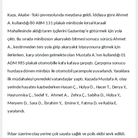
Kaza, Akabe -Toki çevreyolunda meydana geldi. İddiaya göre Ahmet
A. kullandığı 80 ABM 131 plakalı minibüsle kırsal Karaali
Mahallesinde aldığı tarım işçilerini Gaziantep’e götürmek için yola
çıktı. Bu sırada minibüsün akaryakıtı bitmesi sonucu sürücü Ahmet
A., kestirmeden ters yola girip akaryakıt istasyonuna gitmek için
ilerlerken, karşı yönden gelmekte olan Mustafa A.’nın kullandığı 01
ADM 985 plakalı otomobille kafa kafaya çarpıştı. Çarpışma sonucu
hurdaya dönen minibüs ile otomobil şarampole yuvarlandı. Yaralılara
ilk müdahaleyi çevredeki vatandaşlar yaptı. Kazada Mustafa A. olay
yerinde hayatını kaybederken Hasan Ç., Hülya Ö., Hacer T., Derya Y.,
Hayrunnisa Ç., Sedef Y., Ahmet A., Zehra Ç., Sabiha D., Hülya Y.,
Meryem D., Sara D., İbrahim Y., Emine Y., Fatma D. ve Rabia E.
yaralandı.
İhbar üzerine olay yerine çok sayıda sağlık ve polis ekibi sevk edildi.