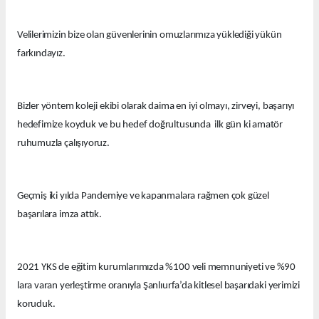
Velilerimizin bize olan güvenlerinin omuzlarımıza yüklediği yükün
farkındayız.
Bizler yöntem koleji ekibi olarak daima en iyi olmayı, zirveyi, başarıyı
hedefimize koyduk ve bu hedef doğrultusunda ilk gün ki amatör
ruhumuzla çalışıyoruz.
Geçmiş iki yılda Pandemiye ve kapanmalara rağmen çok güzel
başarılara imza attık.
2021 YKS de eğitim kurumlarımızda %100 veli memnuniyeti ve %90
lara varan yerleştirme oranıyla Şanlıurfa’da kitlesel başarıdaki yerimizi
koruduk.