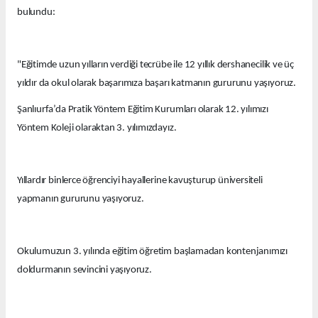
bulundu:
"Eğitimde uzun yılların verdiği tecrübe ile 12 yıllık dershanecilik ve üç
yıldır da okul olarak başarımıza başarı katmanın gururunu yaşıyoruz.
Şanlıurfa’da Pratik Yöntem Eğitim Kurumları olarak 12. yılımızı
Yöntem Koleji olaraktan 3. yılımızdayız.
Yıllardır binlerce öğrenciyi hayallerine kavuşturup üniversiteli
yapmanın gururunu yaşıyoruz.
Okulumuzun 3. yılında eğitim öğretim başlamadan kontenjanımızı
doldurmanın sevincini yaşıyoruz.