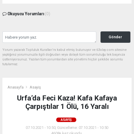
Okuyucu Yorumları
(0)
Gönder
Yorum yazarak Topluluk Kuralları’nı kabul etmiş bulunuyor ve 63olay.com sitesine
yaptığınız yorumunuzla ilgili doğrudan veya dolaylı tüm sorumluluğu tek başınıza
üstleniyorsunuz. Yazılan tüm yorumlardan site yönetimi hiçbir şekilde sorumlu
tutulamaz.
Anasayfa
Asayiş
Urfa’da Feci Kaza! Kafa Kafaya
Çarpıştılar 1 Ölü, 16 Yaralı
ASAYIŞ
07.10.2021 - 10:50, Güncelleme: 07.10.2021 - 10:50
4608+ kez okundu.