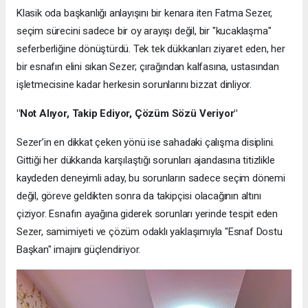
Klasik oda başkanlığı anlayışını bir kenara iten Fatma Sezer,
seçim sürecini sadece bir oy arayışı değil, bir "kucaklaşma"
seferberliğine dönüştürdü. Tek tek dükkanları ziyaret eden, her
bir esnafın elini sıkan Sezer; çırağından kalfasına, ustasından
işletmecisine kadar herkesin sorunlarını bizzat dinliyor.
"Not Alıyor, Takip Ediyor, Çözüm Sözü Veriyor"
Sezer’in en dikkat çeken yönü ise sahadaki çalışma disiplini.
Gittiği her dükkanda karşılaştığı sorunları ajandasına titizlikle
kaydeden deneyimli aday, bu sorunların sadece seçim dönemi
değil, göreve geldikten sonra da takipçisi olacağının altını
çiziyor. Esnafın ayağına giderek sorunları yerinde tespit eden
Sezer, samimiyeti ve çözüm odaklı yaklaşımıyla "Esnaf Dostu
Başkan" imajını güçlendiriyor.