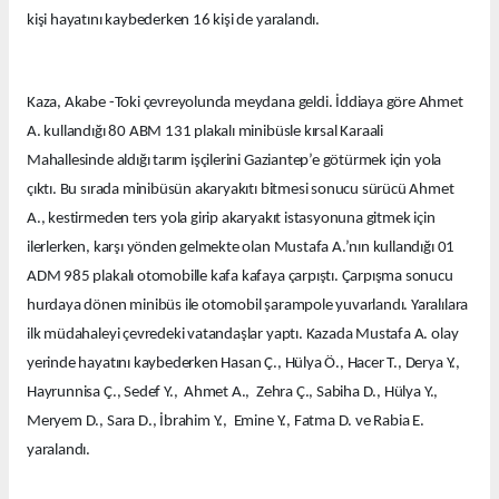
kişi hayatını kaybederken 16 kişi de yaralandı.
Kaza, Akabe -Toki çevreyolunda meydana geldi. İddiaya göre Ahmet
A. kullandığı 80 ABM 131 plakalı minibüsle kırsal Karaali
Mahallesinde aldığı tarım işçilerini Gaziantep’e götürmek için yola
çıktı. Bu sırada minibüsün akaryakıtı bitmesi sonucu sürücü Ahmet
A., kestirmeden ters yola girip akaryakıt istasyonuna gitmek için
ilerlerken, karşı yönden gelmekte olan Mustafa A.’nın kullandığı 01
ADM 985 plakalı otomobille kafa kafaya çarpıştı. Çarpışma sonucu
hurdaya dönen minibüs ile otomobil şarampole yuvarlandı. Yaralılara
ilk müdahaleyi çevredeki vatandaşlar yaptı. Kazada Mustafa A. olay
yerinde hayatını kaybederken Hasan Ç., Hülya Ö., Hacer T., Derya Y.,
Hayrunnisa Ç., Sedef Y., Ahmet A., Zehra Ç., Sabiha D., Hülya Y.,
Meryem D., Sara D., İbrahim Y., Emine Y., Fatma D. ve Rabia E.
yaralandı.