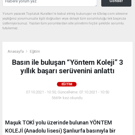
Gönder
Yorum yazarak Topluluk Kuralları’nı kabul etmiş bulunuyor ve 63olay.com sitesine
yaptığınız yorumunuzla ilgili doğrudan veya dolaylı tüm sorumluluğu tek başınıza
üstleniyorsunuz. Yazılan tüm yorumlardan site yönetimi hiçbir şekilde sorumlu
tutulamaz.
Anasayfa
Eğitim
Basın ile buluşan “Yöntem Koleji” 3
yıllık başarı serüvenini anlattı
EĞITIM
07.10.2021 - 10:50, Güncelleme: 07.10.2021 - 10:50
5669+ kez okundu.
Maşuk TOKİ yolu üzerinde bulunan YÖNTEM
KOLEJİ (Anadolu lisesi) Şanlıurfa basınıyla bir