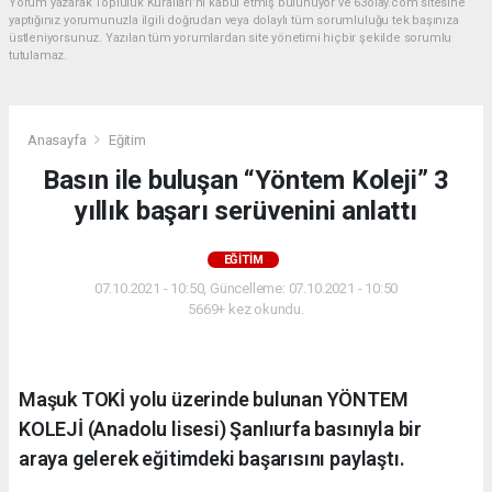
Yorum yazarak Topluluk Kuralları’nı kabul etmiş bulunuyor ve 63olay.com sitesine
yaptığınız yorumunuzla ilgili doğrudan veya dolaylı tüm sorumluluğu tek başınıza
üstleniyorsunuz. Yazılan tüm yorumlardan site yönetimi hiçbir şekilde sorumlu
tutulamaz.
Anasayfa
Eğitim
Basın ile buluşan “Yöntem Koleji” 3
yıllık başarı serüvenini anlattı
EĞITIM
07.10.2021 - 10:50, Güncelleme: 07.10.2021 - 10:50
5669+ kez okundu.
Maşuk TOKİ yolu üzerinde bulunan YÖNTEM
KOLEJİ (Anadolu lisesi) Şanlıurfa basınıyla bir
araya gelerek eğitimdeki başarısını paylaştı.