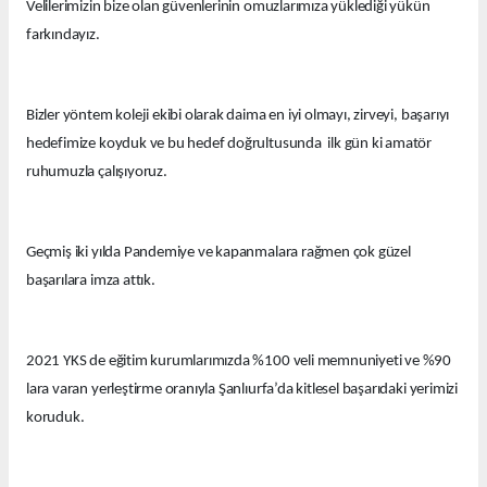
Velilerimizin bize olan güvenlerinin omuzlarımıza yüklediği yükün
farkındayız.
Bizler yöntem koleji ekibi olarak daima en iyi olmayı, zirveyi, başarıyı
hedefimize koyduk ve bu hedef doğrultusunda ilk gün ki amatör
ruhumuzla çalışıyoruz.
Geçmiş iki yılda Pandemiye ve kapanmalara rağmen çok güzel
başarılara imza attık.
2021 YKS de eğitim kurumlarımızda %100 veli memnuniyeti ve %90
lara varan yerleştirme oranıyla Şanlıurfa’da kitlesel başarıdaki yerimizi
koruduk.