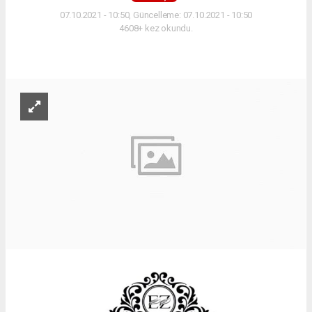
07.10.2021 - 10:50, Güncelleme: 07.10.2021 - 10:50
4608+ kez okundu.