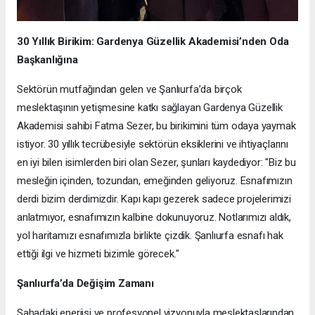
30 Yıllık Birikim: Gardenya Güzellik Akademisi’nden Oda
Başkanlığına
Sektörün mutfağından gelen ve Şanlıurfa’da birçok
meslektaşının yetişmesine katkı sağlayan Gardenya Güzellik
Akademisi sahibi Fatma Sezer, bu birikimini tüm odaya yaymak
istiyor. 30 yıllık tecrübesiyle sektörün eksiklerini ve ihtiyaçlarını
en iyi bilen isimlerden biri olan Sezer, şunları kaydediyor: "Biz bu
mesleğin içinden, tozundan, emeğinden geliyoruz. Esnafımızın
derdi bizim derdimizdir. Kapı kapı gezerek sadece projelerimizi
anlatmıyor, esnafımızın kalbine dokunuyoruz. Notlarımızı aldık,
yol haritamızı esnafımızla birlikte çizdik. Şanlıurfa esnafı hak
ettiği ilgi ve hizmeti bizimle görecek."
Şanlıurfa’da Değişim Zamanı
Sahadaki enerjisi ve profesyonel vizyonuyla meslektaşlarından