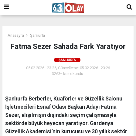
/
Anasayfa
Şanlıurfa
Fatma Sezer Sahada Fark Yaratıyor
ŞANLIURFA
05.02.2026 - 23:26, Güncelleme: 05.02.2026 - 23:26
3263+ kez okundu.
Şanlıurfa Berberler, Kuaförler ve Güzellik Salonu
İşletmecileri Esnaf Odası Başkan Adayı Fatma
Sezer, alışılmışın dışındaki seçim çalışmasıyla
sektörde büyük heyecan yaratıyor. Gardenya
Güzellik Akademisi’nin kurucusu ve 30 yıllık sektör