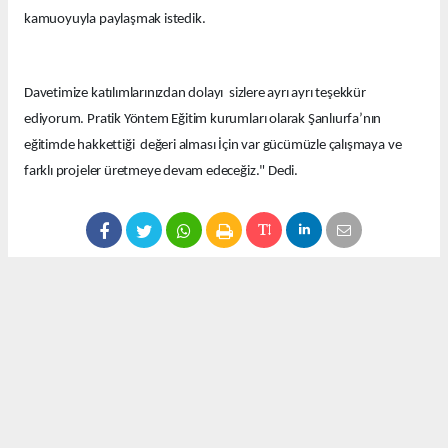
kamuoyuyla paylaşmak istedik.
Davetimize katılımlarınızdan dolayı sizlere ayrı ayrı teşekkür
ediyorum. Pratik Yöntem Eğitim kurumları olarak Şanlıurfa’nın
eğitimde hakkettiği değeri alması İçin var gücümüzle çalışmaya ve
farklı projeler üretmeye devam edeceğiz." Dedi.
Okuyucu Yorumları
(0)
Gönder
Yorum yazarak Topluluk Kuralları’nı kabul etmiş bulunuyor ve 63olay.com sitesine