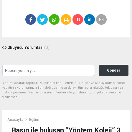
Okuyucu Yorumları
(0)
Gönder
Yorum yazarak Topluluk Kuralları’nı kabul etmiş bulunuyor ve 63olay.com sitesine
yaptığınız yorumunuzla ilgili doğrudan veya dolaylı tüm sorumluluğu tek başınıza
üstleniyorsunuz. Yazılan tüm yorumlardan site yönetimi hiçbir şekilde sorumlu
tutulamaz.
Anasayfa
Eğitim
Basın ile buluşan “Yöntem Koleji” 3