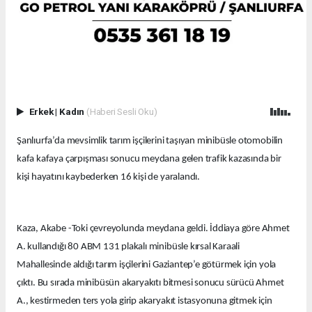
Erkek
|
Kadın
(Haberi Sesli Oku)
Şanlıurfa’da mevsimlik tarım işçilerini taşıyan minibüsle otomobilin
kafa kafaya çarpışması sonucu meydana gelen trafik kazasında bir
kişi hayatını kaybederken 16 kişi de yaralandı.
Kaza, Akabe -Toki çevreyolunda meydana geldi. İddiaya göre Ahmet
A. kullandığı 80 ABM 131 plakalı minibüsle kırsal Karaali
Mahallesinde aldığı tarım işçilerini Gaziantep’e götürmek için yola
çıktı. Bu sırada minibüsün akaryakıtı bitmesi sonucu sürücü Ahmet
A., kestirmeden ters yola girip akaryakıt istasyonuna gitmek için