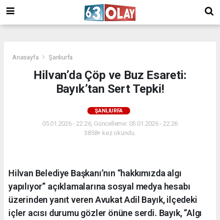
/
Anasayfa
Şanlıurfa
Hilvan’da Çöp ve Buz Esareti:
Bayık’tan Sert Tepki!
ŞANLIURFA
05.01.2026 - 22:26, Güncelleme: 05.01.2026 - 22:26
3858+ kez okundu.
Hilvan Belediye Başkanı’nın “hakkımızda algı
yapılıyor” açıklamalarına sosyal medya hesabı
üzerinden yanıt veren Avukat Adil Bayık, ilçedeki
içler acısı durumu gözler önüne serdi. Bayık, “Algı