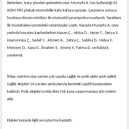
ilerlerken, karşı yönden gelmekte olan Mustafa A.’nın kullandığı 01
ADM 985 plakalı otomobille kafa kafaya çarpıştı. Çarpışma sonucu
hurdaya dönen minibüs ile otomobil şarampole yuvarlandı. Yaralılara
ilk müdahaleyi çevredeki vatandaşlar yaptı. Kazada Mustafa A. olay
yerinde hayatını kaybederken Hasan Ç., Hülya Ö., Hacer T., Derya Y.,
Hayrunnisa Ç., Sedef Y., Ahmet A., Zehra Ç., Sabiha D., Hülya Y.,
Meryem D., Sara D., İbrahim Y., Emine Y., Fatma D. ve Rabia E.
yaralandı.
İhbar üzerine olay yerine çok sayıda sağlık ve polis ekibi sevk edildi.
Sağlık ekipleri 16 yaralıyı ambulansla kentteki çeşitli hastanelere
kaldırdı. Polis ekipleri yolda ikinci bir kaza yaşanmaması için önlem
aldı.
Ekipler kazayla ilgili soruşturma başlattı.