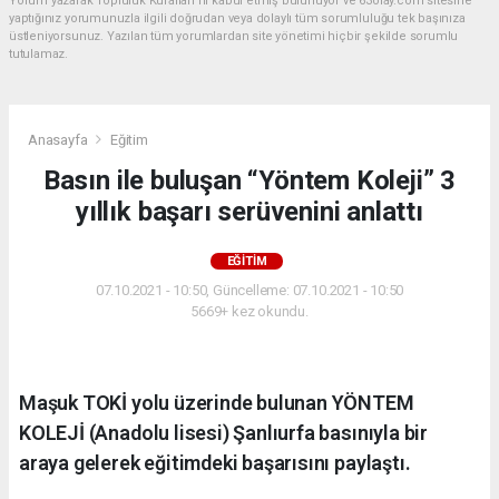
Yorum yazarak Topluluk Kuralları’nı kabul etmiş bulunuyor ve 63olay.com sitesine
yaptığınız yorumunuzla ilgili doğrudan veya dolaylı tüm sorumluluğu tek başınıza
üstleniyorsunuz. Yazılan tüm yorumlardan site yönetimi hiçbir şekilde sorumlu
tutulamaz.
Anasayfa
Eğitim
Basın ile buluşan “Yöntem Koleji” 3
yıllık başarı serüvenini anlattı
EĞITIM
07.10.2021 - 10:50, Güncelleme: 07.10.2021 - 10:50
5669+ kez okundu.
Maşuk TOKİ yolu üzerinde bulunan YÖNTEM
KOLEJİ (Anadolu lisesi) Şanlıurfa basınıyla bir
araya gelerek eğitimdeki başarısını paylaştı.