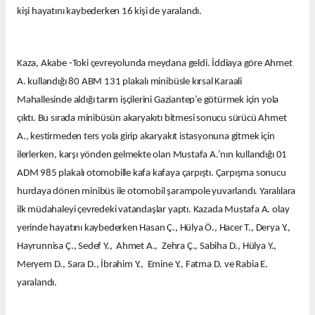
kişi hayatını kaybederken 16 kişi de yaralandı.
Kaza, Akabe -Toki çevreyolunda meydana geldi. İddiaya göre Ahmet
A. kullandığı 80 ABM 131 plakalı minibüsle kırsal Karaali
Mahallesinde aldığı tarım işçilerini Gaziantep’e götürmek için yola
çıktı. Bu sırada minibüsün akaryakıtı bitmesi sonucu sürücü Ahmet
A., kestirmeden ters yola girip akaryakıt istasyonuna gitmek için
ilerlerken, karşı yönden gelmekte olan Mustafa A.’nın kullandığı 01
ADM 985 plakalı otomobille kafa kafaya çarpıştı. Çarpışma sonucu
hurdaya dönen minibüs ile otomobil şarampole yuvarlandı. Yaralılara
ilk müdahaleyi çevredeki vatandaşlar yaptı. Kazada Mustafa A. olay
yerinde hayatını kaybederken Hasan Ç., Hülya Ö., Hacer T., Derya Y.,
Hayrunnisa Ç., Sedef Y., Ahmet A., Zehra Ç., Sabiha D., Hülya Y.,
Meryem D., Sara D., İbrahim Y., Emine Y., Fatma D. ve Rabia E.
yaralandı.