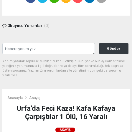
Okuyucu Yorumları
(0)
Gönder
Yorum yazarak Topluluk Kuralları’nı kabul etmiş bulunuyor ve 63olay.com sitesine
yaptığınız yorumunuzla ilgili doğrudan veya dolaylı tüm sorumluluğu tek başınıza
üstleniyorsunuz. Yazılan tüm yorumlardan site yönetimi hiçbir şekilde sorumlu
tutulamaz.
Anasayfa
Asayiş
Urfa’da Feci Kaza! Kafa Kafaya
Çarpıştılar 1 Ölü, 16 Yaralı
ASAYIŞ