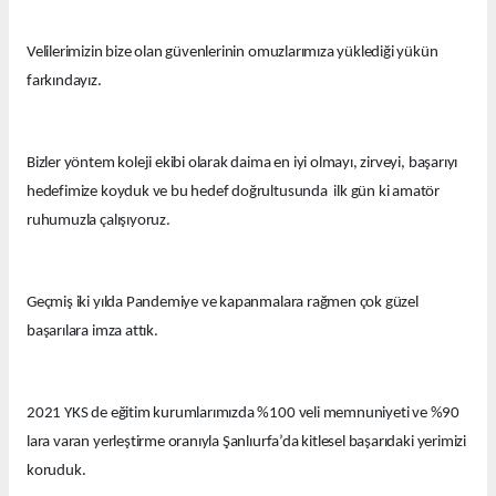
Velilerimizin bize olan güvenlerinin omuzlarımıza yüklediği yükün
farkındayız.
Bizler yöntem koleji ekibi olarak daima en iyi olmayı, zirveyi, başarıyı
hedefimize koyduk ve bu hedef doğrultusunda ilk gün ki amatör
ruhumuzla çalışıyoruz.
Geçmiş iki yılda Pandemiye ve kapanmalara rağmen çok güzel
başarılara imza attık.
2021 YKS de eğitim kurumlarımızda %100 veli memnuniyeti ve %90
lara varan yerleştirme oranıyla Şanlıurfa’da kitlesel başarıdaki yerimizi
koruduk.