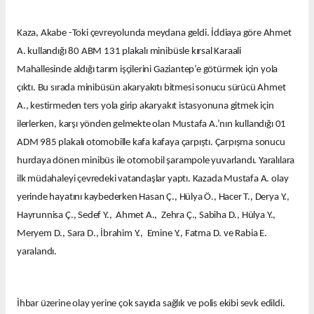
Kaza, Akabe -Toki çevreyolunda meydana geldi. İddiaya göre Ahmet
A. kullandığı 80 ABM 131 plakalı minibüsle kırsal Karaali
Mahallesinde aldığı tarım işçilerini Gaziantep’e götürmek için yola
çıktı. Bu sırada minibüsün akaryakıtı bitmesi sonucu sürücü Ahmet
A., kestirmeden ters yola girip akaryakıt istasyonuna gitmek için
ilerlerken, karşı yönden gelmekte olan Mustafa A.’nın kullandığı 01
ADM 985 plakalı otomobille kafa kafaya çarpıştı. Çarpışma sonucu
hurdaya dönen minibüs ile otomobil şarampole yuvarlandı. Yaralılara
ilk müdahaleyi çevredeki vatandaşlar yaptı. Kazada Mustafa A. olay
yerinde hayatını kaybederken Hasan Ç., Hülya Ö., Hacer T., Derya Y.,
Hayrunnisa Ç., Sedef Y., Ahmet A., Zehra Ç., Sabiha D., Hülya Y.,
Meryem D., Sara D., İbrahim Y., Emine Y., Fatma D. ve Rabia E.
yaralandı.
İhbar üzerine olay yerine çok sayıda sağlık ve polis ekibi sevk edildi.