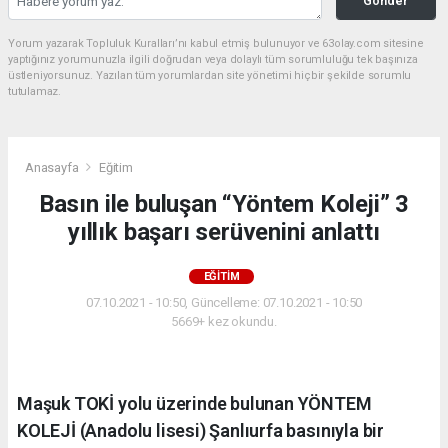
Gönder
Yorum yazarak Topluluk Kuralları’nı kabul etmiş bulunuyor ve 63olay.com sitesine
yaptığınız yorumunuzla ilgili doğrudan veya dolaylı tüm sorumluluğu tek başınıza
üstleniyorsunuz. Yazılan tüm yorumlardan site yönetimi hiçbir şekilde sorumlu
tutulamaz.
Anasayfa
Eğitim
Basın ile buluşan “Yöntem Koleji” 3
yıllık başarı serüvenini anlattı
EĞITIM
07.10.2021 - 10:50, Güncelleme: 07.10.2021 - 10:50
5669+ kez okundu.
Maşuk TOKİ yolu üzerinde bulunan YÖNTEM
KOLEJİ (Anadolu lisesi) Şanlıurfa basınıyla bir