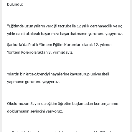
bulundu:
"Eğitimde uzun yılların verdiği tecrübe ile 12 yıllık dershanecilik ve üç
yıldır da okul olarak başarımıza başarı katmanın gururunu yaşıyoruz.
Şanlıurfa’da Pratik Yöntem Eğitim Kurumları olarak 12. yılımızı
Yöntem Koleji olaraktan 3. yılımızdayız.
Yıllardır binlerce öğrenciyi hayallerine kavuşturup üniversiteli
yapmanın gururunu yaşıyoruz.
Okulumuzun 3. yılında eğitim öğretim başlamadan kontenjanımızı
doldurmanın sevincini yaşıyoruz.