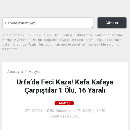
Gönder
Yorum yazarak Topluluk Kuralları’nı kabul etmiş bulunuyor ve 63olay.com sitesine
yaptığınız yorumunuzla ilgili doğrudan veya dolaylı tüm sorumluluğu tek başınıza
üstleniyorsunuz. Yazılan tüm yorumlardan site yönetimi hiçbir şekilde sorumlu
tutulamaz.
Anasayfa
Asayiş
Urfa’da Feci Kaza! Kafa Kafaya
Çarpıştılar 1 Ölü, 16 Yaralı
ASAYIŞ
07.10.2021 - 10:50, Güncelleme: 07.10.2021 - 10:50
4608+ kez okundu.