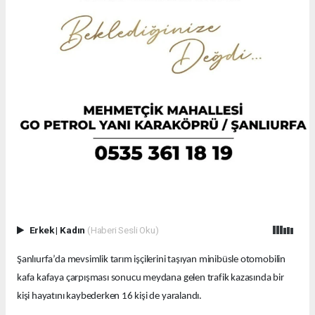
Erkek
|
Kadın
(Haberi Sesli Oku)
Şanlıurfa’da mevsimlik tarım işçilerini taşıyan minibüsle otomobilin
kafa kafaya çarpışması sonucu meydana gelen trafik kazasında bir
kişi hayatını kaybederken 16 kişi de yaralandı.