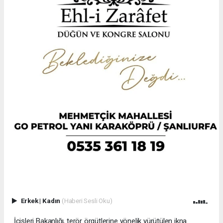
Erkek
|
Kadın
(Haberi Sesli Oku)
İçişleri Bakanlığı, terör örgütlerine yönelik yürütülen ikna