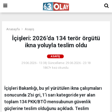
/
Anasayfa
Asayiş
İçişleri: 2026’da 134 terör örgütü
ikna yoluyla teslim oldu
ASAYIŞ
29.06.2026 - 13:38, Güncelleme: 29.06.2026 - 23:18
1867+ kez okundu.
İçişleri Bakanlığı, bu yıl yürütülen ikna çalışmaları
sonucunda 2’si gri, 1’i sarı kategoride yer alan
toplam 134 PKK/BTÖ mensubunun güvenlik
güçlerine teslim olduğunu açıkladı. Teslim