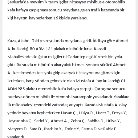
Şanlıurfa’da mevsimlik tarım işçilerini taşıyan minibüsle otomobilin
kafa kafaya çarpışması sonucu meydana gelen trafik kazasında bir
kişi hayatını kaybederken 16 kişi de yaralandı.
Kaza, Akabe -Toki çevreyolunda meydana geldi. İddiaya göre Ahmet
A. kullandığı 80 ABM 131 plakalı minibüsle kırsal Karaali
Mahallesinde aldığı tarım işçilerini Gaziantep’e götürmek için yola
çıktı. Bu sırada minibüsün akaryakıtı bitmesi sonucu sürücü Ahmet
A., kestirmeden ters yola girip akaryakıt istasyonuna gitmek için
ilerlerken, karşı yönden gelmekte olan Mustafa A.’nın kullandığı 01
ADM 985 plakalı otomobille kafa kafaya çarpıştı. Çarpışma sonucu
hurdaya dönen minibüs ile otomobil şarampole yuvarlandı. Yaralılara
ilk müdahaleyi çevredeki vatandaşlar yaptı. Kazada Mustafa A. olay
yerinde hayatını kaybederken Hasan Ç., Hülya Ö., Hacer T., Derya Y.,
Hayrunnisa Ç., Sedef Y., Ahmet A., Zehra Ç., Sabiha D., Hülya Y.,
Meryem D., Sara D., İbrahim Y., Emine Y., Fatma D. ve Rabia E.
yaralandı.