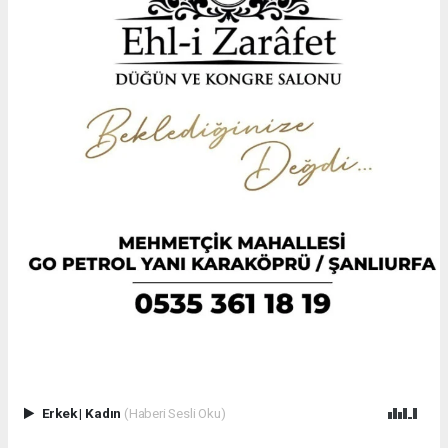
Erkek
|
Kadın
(Haberi Sesli Oku)