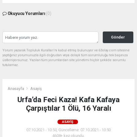
Okuyucu Yorumları
(0)
Gönder
Yorum yazarak Topluluk Kuralları’nı kabul etmiş bulunuyor ve 63olay.com sitesine
yaptığınız yorumunuzla ilgili doğrudan veya dolaylı tüm sorumluluğu tek başınıza
üstleniyorsunuz. Yazılan tüm yorumlardan site yönetimi hiçbir şekilde sorumlu
tutulamaz.
Anasayfa
Asayiş
Urfa’da Feci Kaza! Kafa Kafaya
Çarpıştılar 1 Ölü, 16 Yaralı
ASAYIŞ
07.10.2021 - 10:50, Güncelleme: 07.10.2021 - 10:50
4608+ kez okundu.