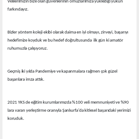
Velilerimizin bize olan güvenlerinin omuzlarımıza yüklediği yükün
farkındayız.
Bizler yöntem koleji ekibi olarak daima en iyi olmayı, zirveyi, başarıyı
hedefimize koyduk ve bu hedef doğrultusunda ilk gün ki amatör
ruhumuzla çalışıyoruz.
Geçmiş iki yılda Pandemiye ve kapanmalara rağmen çok güzel
başarılara imza attık.
2021 YKS de eğitim kurumlarımızda %100 veli memnuniyeti ve %90
lara varan yerleştirme oranıyla Şanlıurfa’da kitlesel başarıdaki yerimizi
koruduk.