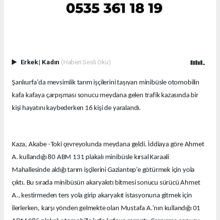
Erkek
|
Kadın
(Haberi Sesli Oku)
Şanlıurfa’da mevsimlik tarım işçilerini taşıyan minibüsle otomobilin
kafa kafaya çarpışması sonucu meydana gelen trafik kazasında bir
kişi hayatını kaybederken 16 kişi de yaralandı.
Kaza, Akabe -Toki çevreyolunda meydana geldi. İddiaya göre Ahmet
A. kullandığı 80 ABM 131 plakalı minibüsle kırsal Karaali
Mahallesinde aldığı tarım işçilerini Gaziantep’e götürmek için yola
çıktı. Bu sırada minibüsün akaryakıtı bitmesi sonucu sürücü Ahmet
A., kestirmeden ters yola girip akaryakıt istasyonuna gitmek için
ilerlerken, karşı yönden gelmekte olan Mustafa A.’nın kullandığı 01