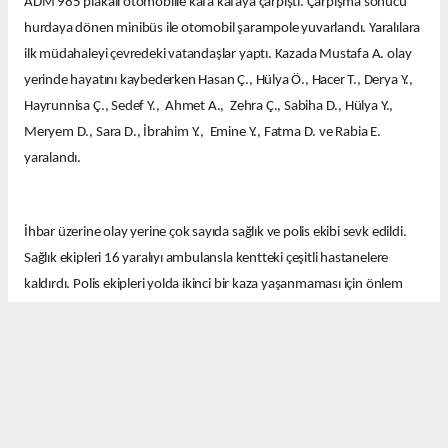
ADM 985 plakalı otomobille kafa kafaya çarpıştı. Çarpışma sonucu
hurdaya dönen minibüs ile otomobil şarampole yuvarlandı. Yaralılara
ilk müdahaleyi çevredeki vatandaşlar yaptı. Kazada Mustafa A. olay
yerinde hayatını kaybederken Hasan Ç., Hülya Ö., Hacer T., Derya Y.,
Hayrunnisa Ç., Sedef Y., Ahmet A., Zehra Ç., Sabiha D., Hülya Y.,
Meryem D., Sara D., İbrahim Y., Emine Y., Fatma D. ve Rabia E.
yaralandı.
İhbar üzerine olay yerine çok sayıda sağlık ve polis ekibi sevk edildi.
Sağlık ekipleri 16 yaralıyı ambulansla kentteki çeşitli hastanelere
kaldırdı. Polis ekipleri yolda ikinci bir kaza yaşanmaması için önlem
aldı.
Ekipler kazayla ilgili soruşturma başlattı.