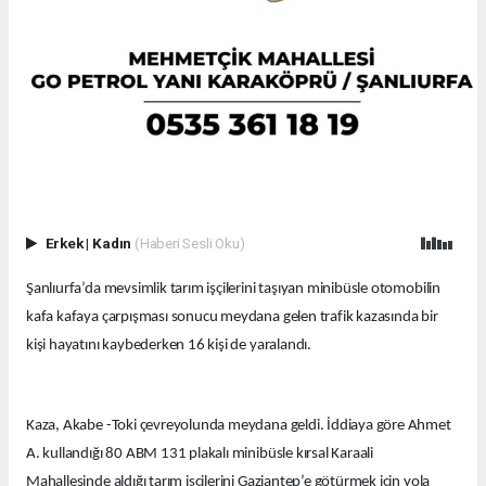
Erkek
|
Kadın
(Haberi Sesli Oku)
Şanlıurfa’da mevsimlik tarım işçilerini taşıyan minibüsle otomobilin
kafa kafaya çarpışması sonucu meydana gelen trafik kazasında bir
kişi hayatını kaybederken 16 kişi de yaralandı.
Kaza, Akabe -Toki çevreyolunda meydana geldi. İddiaya göre Ahmet
A. kullandığı 80 ABM 131 plakalı minibüsle kırsal Karaali
Mahallesinde aldığı tarım işçilerini Gaziantep’e götürmek için yola