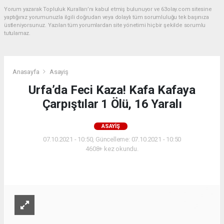
Yorum yazarak Topluluk Kuralları’nı kabul etmiş bulunuyor ve 63olay.com sitesine
yaptığınız yorumunuzla ilgili doğrudan veya dolaylı tüm sorumluluğu tek başınıza
üstleniyorsunuz. Yazılan tüm yorumlardan site yönetimi hiçbir şekilde sorumlu
tutulamaz.
Anasayfa
Asayiş
Urfa’da Feci Kaza! Kafa Kafaya
Çarpıştılar 1 Ölü, 16 Yaralı
ASAYIŞ
07.10.2021 - 10:50, Güncelleme: 07.10.2021 - 10:50
4608+ kez okundu.