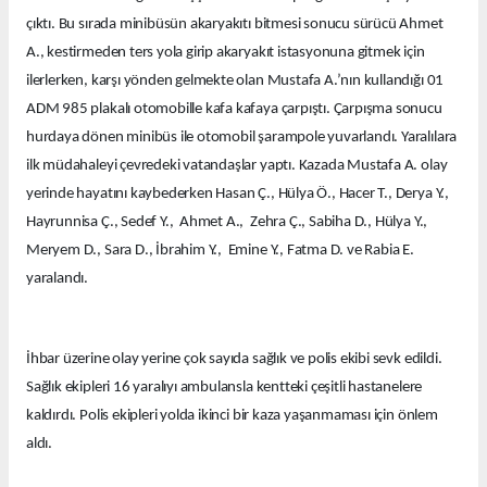
çıktı. Bu sırada minibüsün akaryakıtı bitmesi sonucu sürücü Ahmet
A., kestirmeden ters yola girip akaryakıt istasyonuna gitmek için
ilerlerken, karşı yönden gelmekte olan Mustafa A.’nın kullandığı 01
ADM 985 plakalı otomobille kafa kafaya çarpıştı. Çarpışma sonucu
hurdaya dönen minibüs ile otomobil şarampole yuvarlandı. Yaralılara
ilk müdahaleyi çevredeki vatandaşlar yaptı. Kazada Mustafa A. olay
yerinde hayatını kaybederken Hasan Ç., Hülya Ö., Hacer T., Derya Y.,
Hayrunnisa Ç., Sedef Y., Ahmet A., Zehra Ç., Sabiha D., Hülya Y.,
Meryem D., Sara D., İbrahim Y., Emine Y., Fatma D. ve Rabia E.
yaralandı.
İhbar üzerine olay yerine çok sayıda sağlık ve polis ekibi sevk edildi.
Sağlık ekipleri 16 yaralıyı ambulansla kentteki çeşitli hastanelere
kaldırdı. Polis ekipleri yolda ikinci bir kaza yaşanmaması için önlem
aldı.