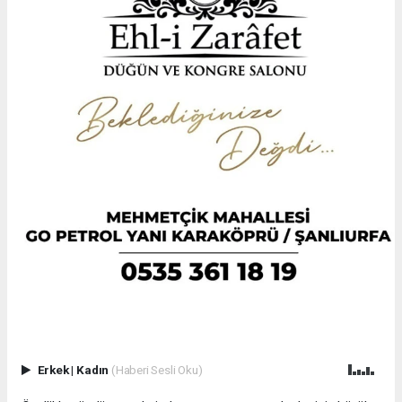
Erkek
|
Kadın
(Haberi Sesli Oku)