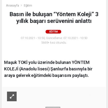
Anasayfa
Eğitim
Basın ile buluşan “Yöntem Koleji” 3
yıllık başarı serüvenini anlattı
EĞITIM
07.10.2021 - 10:50, Güncelleme: 07.10.2021 - 10:50
5669+ kez okundu.
Maşuk TOKİ yolu üzerinde bulunan YÖNTEM
KOLEJİ (Anadolu lisesi) Şanlıurfa basınıyla bir
araya gelerek eğitimdeki başarısını paylaştı.