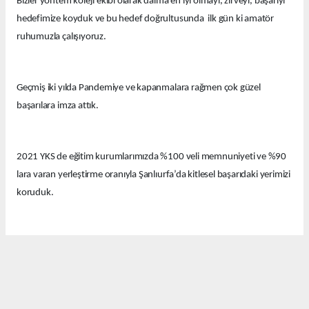
Bizler yöntem koleji ekibi olarak daima en iyi olmayı, zirveyi, başarıyı
hedefimize koyduk ve bu hedef doğrultusunda ilk gün ki amatör
ruhumuzla çalışıyoruz.
Geçmiş iki yılda Pandemiye ve kapanmalara rağmen çok güzel
başarılara imza attık.
2021 YKS de eğitim kurumlarımızda %100 veli memnuniyeti ve %90
lara varan yerleştirme oranıyla Şanlıurfa’da kitlesel başarıdaki yerimizi
koruduk.
Bu yıl eğitim kurumlarımızda güzel derecelerle 14 tıp fakültesi, 12
hukuk fakültesi ve onlarca diğer farklı seçkin bölümlere öğrenciler
yerleştirdik.