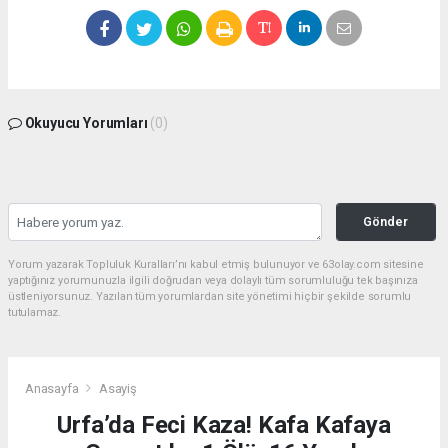
Okuyucu Yorumları
(0)
Gönder
Yorum yazarak Topluluk Kuralları’nı kabul etmiş bulunuyor ve 63olay.com sitesine
yaptığınız yorumunuzla ilgili doğrudan veya dolaylı tüm sorumluluğu tek başınıza
üstleniyorsunuz. Yazılan tüm yorumlardan site yönetimi hiçbir şekilde sorumlu
tutulamaz.
Anasayfa
Asayiş
Urfa’da Feci Kaza! Kafa Kafaya