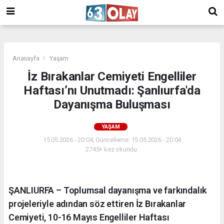
/
Anasayfa
Yaşam
İz Bırakanlar Cemiyeti Engelliler
Haftası’nı Unutmadı: Şanlıurfa'da
Dayanışma Buluşması
YAŞAM
15.05.2026 - 20:04, Güncelleme: 15.05.2026 - 20:04
2745+ kez okundu.
ŞANLIURFA – Toplumsal dayanışma ve farkındalık
projeleriyle adından söz ettiren İz Bırakanlar
Cemiyeti, 10-16 Mayıs Engelliler Haftası