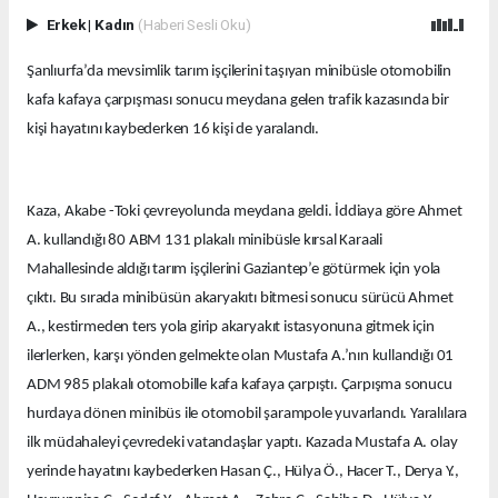
Erkek
|
Kadın
(Haberi Sesli Oku)
Şanlıurfa’da mevsimlik tarım işçilerini taşıyan minibüsle otomobilin
kafa kafaya çarpışması sonucu meydana gelen trafik kazasında bir
kişi hayatını kaybederken 16 kişi de yaralandı.
Kaza, Akabe -Toki çevreyolunda meydana geldi. İddiaya göre Ahmet
A. kullandığı 80 ABM 131 plakalı minibüsle kırsal Karaali
Mahallesinde aldığı tarım işçilerini Gaziantep’e götürmek için yola
çıktı. Bu sırada minibüsün akaryakıtı bitmesi sonucu sürücü Ahmet
A., kestirmeden ters yola girip akaryakıt istasyonuna gitmek için
ilerlerken, karşı yönden gelmekte olan Mustafa A.’nın kullandığı 01
ADM 985 plakalı otomobille kafa kafaya çarpıştı. Çarpışma sonucu
hurdaya dönen minibüs ile otomobil şarampole yuvarlandı. Yaralılara
ilk müdahaleyi çevredeki vatandaşlar yaptı. Kazada Mustafa A. olay
yerinde hayatını kaybederken Hasan Ç., Hülya Ö., Hacer T., Derya Y.,