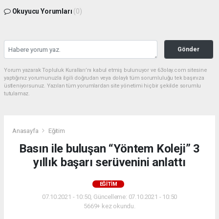
Okuyucu Yorumları
(0)
Gönder
Yorum yazarak Topluluk Kuralları’nı kabul etmiş bulunuyor ve 63olay.com sitesine
yaptığınız yorumunuzla ilgili doğrudan veya dolaylı tüm sorumluluğu tek başınıza
üstleniyorsunuz. Yazılan tüm yorumlardan site yönetimi hiçbir şekilde sorumlu
tutulamaz.
Anasayfa
Eğitim
Basın ile buluşan “Yöntem Koleji” 3
yıllık başarı serüvenini anlattı
EĞITIM
07.10.2021 - 10:50, Güncelleme: 07.10.2021 - 10:50
5669+ kez okundu.