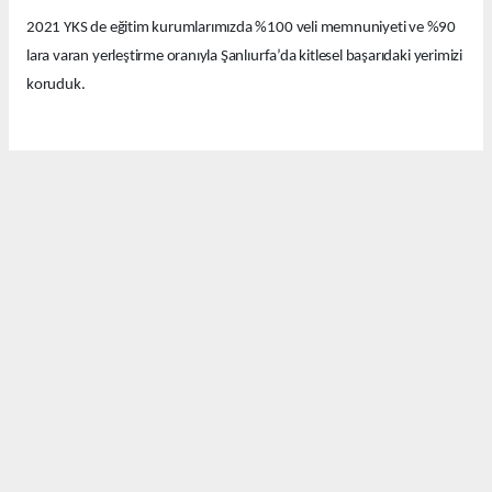
2021 YKS de eğitim kurumlarımızda %100 veli memnuniyeti ve %90
lara varan yerleştirme oranıyla Şanlıurfa’da kitlesel başarıdaki yerimizi
koruduk.
Bu yıl eğitim kurumlarımızda güzel derecelerle 14 tıp fakültesi, 12
hukuk fakültesi ve onlarca diğer farklı seçkin bölümlere öğrenciler
yerleştirdik.
Bugün Şanlıurfa’nın birbirinden değerli emekçi basın mensuplarıyla
bir araya geldik. Bu güzel başarıyı sizlerle ve sizler aracılığıyla
kamuoyuyla paylaşmak istedik.
Davetimize katılımlarınızdan dolayı sizlere ayrı ayrı teşekkür
ediyorum. Pratik Yöntem Eğitim kurumları olarak Şanlıurfa’nın