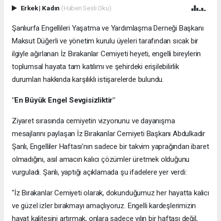
Erkek
|
Kadın
(Haberi Sesli Oku)
Şanlıurfa Engellileri Yaşatma ve Yardımlaşma Derneği Başkanı
Maksut Düğerli ve yönetim kurulu üyeleri tarafından sıcak bir
ilgiyle ağırlanan İz Bırakanlar Cemiyeti heyeti, engelli bireylerin
toplumsal hayata tam katılımı ve şehirdeki erişilebilirlik
durumları hakkında karşılıklı istişarelerde bulundu.
"En Büyük Engel Sevgisizliktir"
Ziyaret sırasında cemiyetin vizyonunu ve dayanışma
mesajlarını paylaşan İz Bırakanlar Cemiyeti Başkanı Abdulkadir
Şanlı, Engelliler Haftası’nın sadece bir takvim yaprağından ibaret
olmadığını, asıl amacın kalıcı çözümler üretmek olduğunu
vurguladı. Şanlı, yaptığı açıklamada şu ifadelere yer verdi:
"İz Bırakanlar Cemiyeti olarak, dokunduğumuz her hayatta kalıcı
ve güzel izler bırakmayı amaçlıyoruz. Engelli kardeşlerimizin
hayat kalitesini artırmak, onlara sadece yılın bir haftası değil,