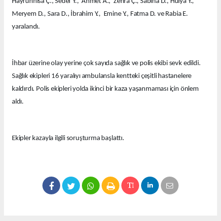
Hayrunnisa Ç., Sedef Y., Ahmet A., Zehra Ç., Sabiha D., Hülya Y.,
Meryem D., Sara D., İbrahim Y., Emine Y., Fatma D. ve Rabia E.
yaralandı.
İhbar üzerine olay yerine çok sayıda sağlık ve polis ekibi sevk edildi.
Sağlık ekipleri 16 yaralıyı ambulansla kentteki çeşitli hastanelere
kaldırdı. Polis ekipleri yolda ikinci bir kaza yaşanmaması için önlem
aldı.
Ekipler kazayla ilgili soruşturma başlattı.