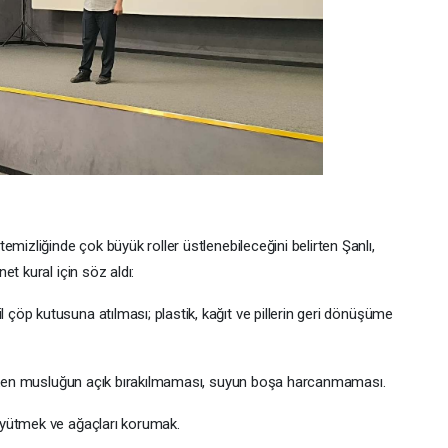
mizliğinde çok büyük roller üstlenebileceğini belirten Şanlı,
t kural için söz aldı:
il çöp kutusuna atılması; plastik, kağıt ve pillerin geri dönüşüme
ıkarken musluğun açık bırakılmaması, suyun boşa harcanmaması.
üyütmek ve ağaçları korumak.