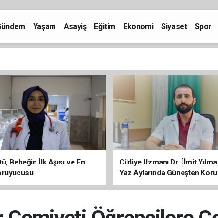
Gündem
Yaşam
Asayiş
Eğitim
Ekonomi
Siyaset
Spor
ü, Bebeğin İlk Aşısı ve En
Cildiye Uzmanı Dr. Ümit Yılm
oruyucusu
Yaz Aylarında Güneşten Kor
Uyarısı
r Cemiyeti Öğrencilere Çe