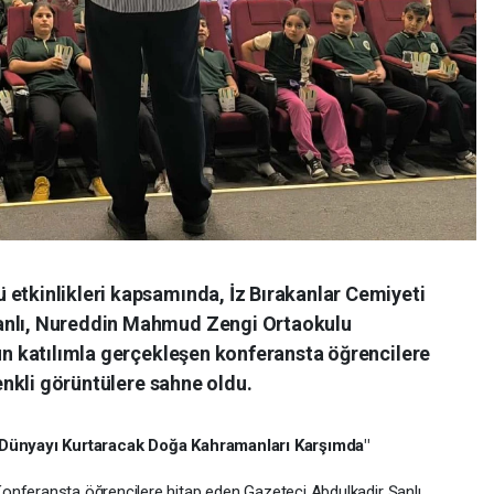
 etkinlikleri kapsamında, İz Bırakanlar Cemiyeti
anlı, Nureddin Mahmud Zengi Ortaokulu
ğun katılımla gerçekleşen konferansta öğrencilere
renkli görüntülere sahne oldu.
"Dünyayı Kurtaracak Doğa Kahramanları Karşımda"
onferansta öğrencilere hitap eden Gazeteci Abdulkadir Şanlı,