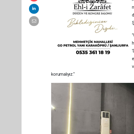
m
d
Ş
"
h
'
e
v
korumalıyız."