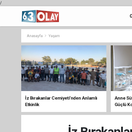
/
Anasayfa
Yaşam
İz Bırakanlar Cemiyeti’nden Anlamlı
Anne Süt
Etkinlik
Güçlü K
İz Bırakanla