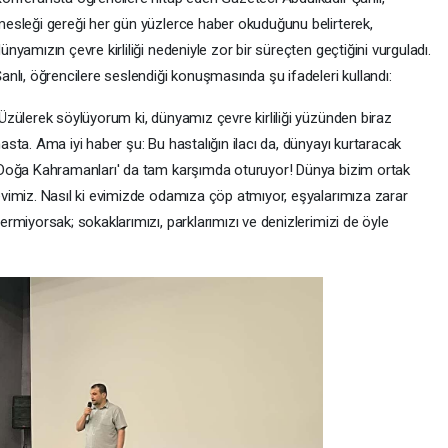
esleği gereği her gün yüzlerce haber okuduğunu belirterek,
ünyamızın çevre kirliliği nedeniyle zor bir süreçten geçtiğini vurguladı.
anlı, öğrencilere seslendiği konuşmasında şu ifadeleri kullandı:
Üzülerek söylüyorum ki, dünyamız çevre kirliliği yüzünden biraz
asta. Ama iyi haber şu: Bu hastalığın ilacı da, dünyayı kurtaracak
Doğa Kahramanları' da tam karşımda oturuyor! Dünya bizim ortak
vimiz. Nasıl ki evimizde odamıza çöp atmıyor, eşyalarımıza zarar
ermiyorsak; sokaklarımızı, parklarımızı ve denizlerimizi de öyle