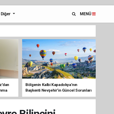
Diğer
MENÜ
az'dan
Bölgenin Kalbi Kapadokya’nın
unma
Başkenti Nevşehir’in Güncel Sorunları
ve Çözüm Haritası
vre Bilincini