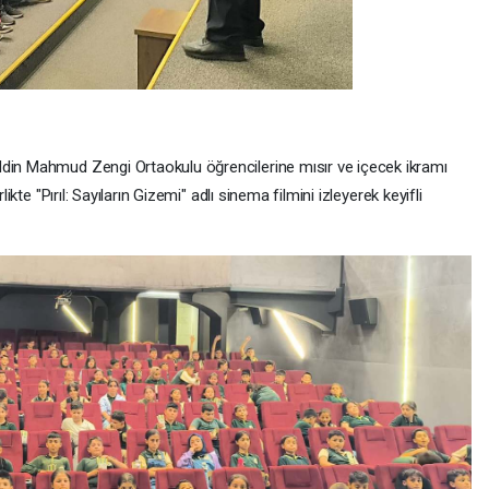
ddin Mahmud Zengi Ortaokulu öğrencilerine mısır ve içecek ikramı
likte "Pırıl: Sayıların Gizemi" adlı sinema filmini izleyerek keyifli