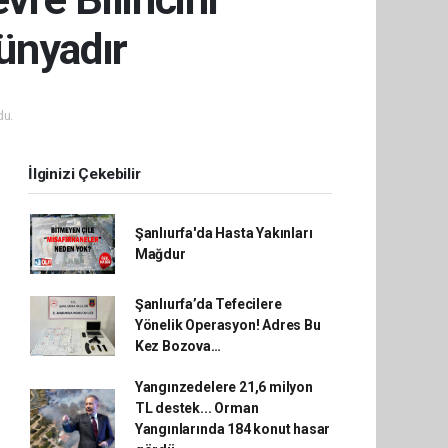
Dünyadır
du.
İlginizi Çekebilir
Şanlıurfa'da Hasta Yakınları
Mağdur
Şanlıurfa’da Tefecilere
Yönelik Operasyon! Adres Bu
Kez Bozova…
Yangınzedelere 21,6 milyon
TL destek... Orman
Yangınlarında 184 konut hasar