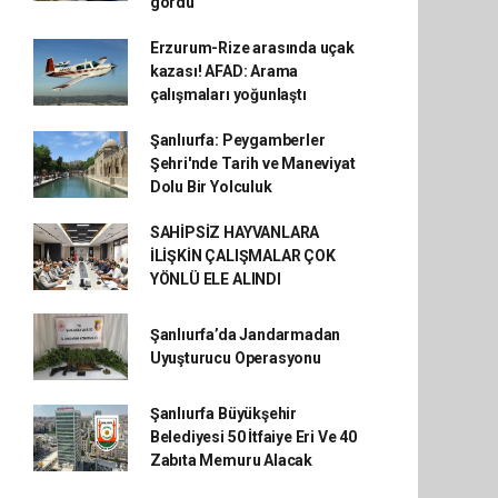
gördü
Erzurum-Rize arasında uçak
kazası! AFAD: Arama
çalışmaları yoğunlaştı
Şanlıurfa: Peygamberler
Şehri'nde Tarih ve Maneviyat
Dolu Bir Yolculuk
SAHİPSİZ HAYVANLARA
İLİŞKİN ÇALIŞMALAR ÇOK
YÖNLÜ ELE ALINDI
Şanlıurfa’da Jandarmadan
Uyuşturucu Operasyonu
Şanlıurfa Büyükşehir
Belediyesi 50 İtfaiye Eri Ve 40
Zabıta Memuru Alacak