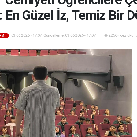
: En Güzel İz, Temiz Bir 
03.06.2026 - 17:07, Güncelleme: 03.06.2026 - 17:07
2256+ kez okun
AM