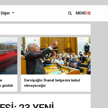
Diğer
MENÜ
de
Dervişoğlu: İhanet belgesini kabul
a günlük
etmeyeceğiz
e ulaştı
İ: 23 YENİ