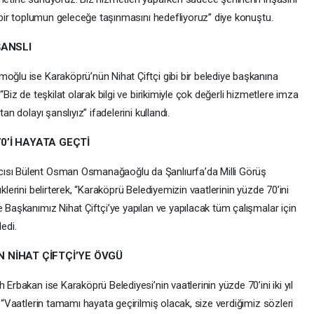
lü bir toplumun geleceğe taşınmasını hedefliyoruz” diye konuştu.
ŞANSLI
moğlu ise Karaköprü’nün Nihat Çiftçi gibi bir belediye başkanına
“Biz de teşkilat olarak bilgi ve birikimiyle çok değerli hizmetlere imza
an dolayı şanslıyız” ifadelerini kullandı.
’İ HAYATA GEÇTİ
cısı Bülent Osman Osmanağaoğlu da Şanlıurfa’da Milli Görüş
klerini belirterek, “Karaköprü Belediyemizin vaatlerinin yüzde 70’ini
e Başkanımız Nihat Çiftçi’ye yapılan ve yapılacak tüm çalışmalar için
edi.
 NİHAT ÇİFTÇİ’YE ÖVGÜ
 Erbakan ise Karaköprü Belediyesi’nin vaatlerinin yüzde 70’ini iki yıl
, “Vaatlerin tamamı hayata geçirilmiş olacak, size verdiğimiz sözleri