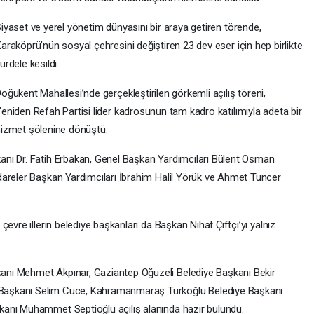
iyaset ve yerel yönetim dünyasını bir araya getiren törende,
araköprü’nün sosyal çehresini değiştiren 23 dev eser için hep birlikte
urdele kesildi.
oğukent Mahallesi’nde gerçekleştirilen görkemli açılış töreni,
eniden Refah Partisi lider kadrosunun tam kadro katılımıyla adeta bir
izmet şölenine dönüştü.
nı Dr. Fatih Erbakan, Genel Başkan Yardımcıları Bülent Osman
dareler Başkan Yardımcıları İbrahim Halil Yörük ve Ahmet Tuncer
evre illerin belediye başkanları da Başkan Nihat Çiftçi’yi yalnız
nı Mehmet Akpınar, Gaziantep Oğuzeli Belediye Başkanı Bekir
Başkanı Selim Cüce, Kahramanmaraş Türkoğlu Belediye Başkanı
anı Muhammet Septioğlu açılış alanında hazır bulundu.