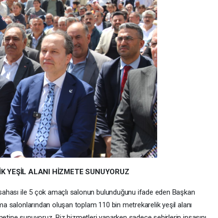
İK YEŞİL ALANI HİZMETE SUNUYORUZ
mt sahası ile 5 çok amaçlı salonun bulunduğunu ifade eden Başkan
kuma salonlarından oluşan toplam 110 bin metrekarelik yeşil alanı
metine sunuyoruz. Biz hizmetleri yaparken sadece şehirlerin inşasını