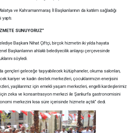
 Malatya ve Kahramanmaraş İl Başkanlarının da katılım sağladığı
 yaptı.
İZMETE SUNUYORUZ”
ediye Başkanı Nihat Çiftçi, birçok hizmetin iki yılda hayata
Genel Başkanlarının ahlaklı belediyecilik anlayışı çerçevesinde
larını söyledi.
da gençleri geleceğe taşıyabilecek kütüphaneler, okuma salonları,
lecek kariyer ve kadın destek merkezleri, çocuklarımızın enerjisini
leri, yaşlılarımız için emekli yaşam merkezleri, engelli kardeşlerimiz
z için zeka ve konsantrasyon merkezi ile Şanlıurfa gastronomisini
nomi merkezini kısa süre içerisinde hizmete açtık” dedi.