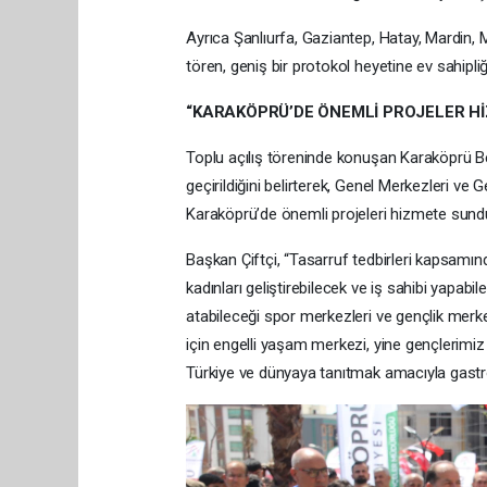
Ayrıca Şanlıurfa, Gaziantep, Hatay, Mardin,
tören, geniş bir protokol heyetine ev sahipliği
“KARAKÖPRÜ’DE ÖNEMLİ PROJELER H
Toplu açılış töreninde konuşan Karaköprü Bel
geçirildiğini belirterek, Genel Merkezleri ve 
Karaköprü’de önemli projeleri hizmete sunduk
Başkan Çiftçi, “Tasarruf tedbirleri kapsamın
kadınları geliştirebilecek ve iş sahibi yapabi
atabileceği spor merkezleri ve gençlik merkez
için engelli yaşam merkezi, yine gençlerimi
Türkiye ve dünyaya tanıtmak amacıyla gastro