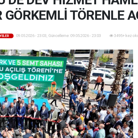
 GÖRKEMLİ TÖRENLE A
09.05.2026 - 23:03, Güncelleme: 09.05.2026 - 23:03
3495+ kez ok
YELER