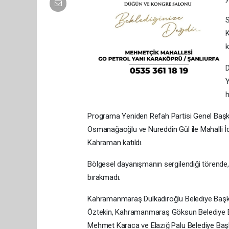
S
K
k
D
Y
h
Programa Yeniden Refah Partisi Genel Başka
Osmanağaoğlu ve Nureddin Gül ile Mahalli İ
Kahraman katıldı.
Bölgesel dayanışmanın sergilendiği törende, ç
bırakmadı.
Kahramanmaraş Dulkadiroğlu Belediye Başka
Öztekin, Kahramanmaraş Göksun Belediye 
Mehmet Karaca ve Elazığ Palu Belediye Başk