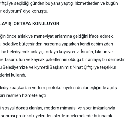
iftçi’ye seçildiği günden bu yana yaptığı hizmetlerden ve bugün
kür ediyorum” diye konuştu.
NLAYIŞI ORTAYA KONULUYOR
liğin önce ahlak ve maneviyat anlamına geldiğini ifade ederek,
ığı, belediye bütçesinden harcama yaparken kendi cebimizden
r belediyecilik anlayışı ortaya koyuyoruz. İsrafın, lüksün ve
ne tasarrufun ve kaynak paketlerinin olduğu bir anlayış bu demektir.
elediyemize ve kıymetli Başkanımız Nihat Çiftçi’ye teşekkür
erini kullandı.
ediye başkanları ve tüm protokol üyeleri dualar eşliğinde açılış
sını resmen hizmete açtı.
i sosyal donatı alanları, modern mimarisi ve spor imkanlarıyla
 sonrası protokol üyeleri tesislerde incelemelerde bulunarak