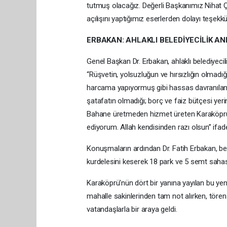
tutmuş olacağız. Değerli Başkanımız Nihat Ç
açılışını yaptığımız eserlerden dolayı teşek
ERBAKAN: AHLAKLI BELEDİYECİLİK A
Genel Başkan Dr. Erbakan, ahlaklı belediyeci
“Rüşvetin, yolsuzluğun ve hırsızlığın olmad
harcama yapıyormuş gibi hassas davranılan bi
şatafatın olmadığı; borç ve faiz bütçesi yeri
Bahane üretmeden hizmet üreten Karaköprü B
ediyorum. Allah kendisinden razı olsun” ifadel
Konuşmaların ardından Dr. Fatih Erbakan, bel
kurdelesini keserek 18 park ve 5 semt saha
Karaköprü’nün dört bir yanına yayılan bu yen
mahalle sakinlerinden tam not alırken, tören
vatandaşlarla bir araya geldi.