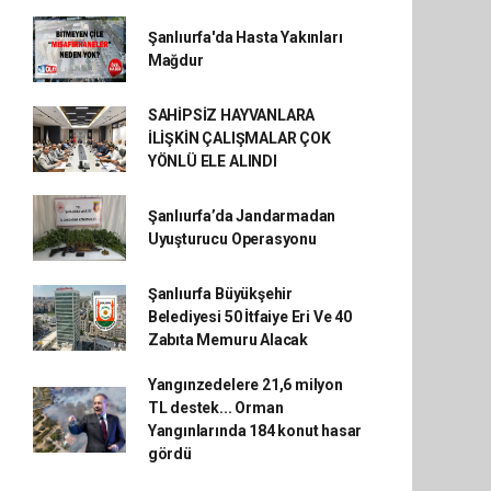
Şanlıurfa'da Hasta Yakınları
Mağdur
SAHİPSİZ HAYVANLARA
İLİŞKİN ÇALIŞMALAR ÇOK
YÖNLÜ ELE ALINDI
Şanlıurfa’da Jandarmadan
Uyuşturucu Operasyonu
Şanlıurfa Büyükşehir
Belediyesi 50 İtfaiye Eri Ve 40
Zabıta Memuru Alacak
Yangınzedelere 21,6 milyon
TL destek... Orman
Yangınlarında 184 konut hasar
gördü