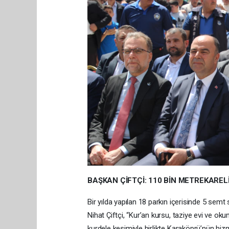
BAŞKAN ÇİFTÇİ: 110 BİN METREKAREL
Bir yılda yapılan 18 parkın içerisinde 5 se
Nihat Çiftçi, “Kur’an kursu, taziye evi ve o
kurdele kesimiyle birlikte Karaköprü’nün hiz