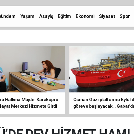
Gündem
Yaşam
Asayiş
Eğitim
Ekonomi
Siyaset
Spor
rü Halkına Müjde: Karaköprü
Osman Gazi platformu Eylül'
 Hayat Merkezi Hizmete Girdi
göreve başlayacak... Gabar’d
petrol üretimi 83 bin 200 varil
DE DEV HİZMET HAMLES