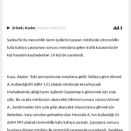
Erkek
|
Kadın
(Haberi Sesli Oku)
Şanlıurfa’da mevsimlik tarım işçilerini taşıyan minibüsle otomobilin
kafa kafaya çarpışması sonucu meydana gelen trafik kazasında bir
kişi hayatını kaybederken 16 kişi de yaralandı.
Kaza, Akabe -Toki çevreyolunda meydana geldi. İddiaya göre Ahmet
A. kullandığı 80 ABM 131 plakalı minibüsle kırsal Karaali
Mahallesinde aldığı tarım işçilerini Gaziantep’e götürmek için yola
çıktı. Bu sırada minibüsün akaryakıtı bitmesi sonucu sürücü Ahmet
A., kestirmeden ters yola girip akaryakıt istasyonuna gitmek için
ilerlerken, karşı yönden gelmekte olan Mustafa A.’nın kullandığı 01
ADM 985 plakalı otomobille kafa kafaya çarpıştı. Çarpışma sonucu
hurdaya dönen minibüs ile otomobil şarampole yuvarlandı. Yaralılara