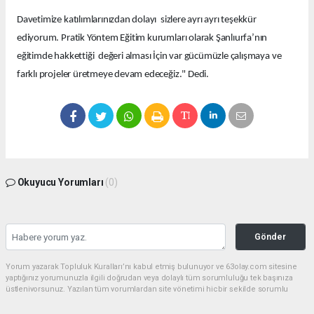
Davetimize katılımlarınızdan dolayı sizlere ayrı ayrı teşekkür
ediyorum. Pratik Yöntem Eğitim kurumları olarak Şanlıurfa’nın
eğitimde hakkettiği değeri alması İçin var gücümüzle çalışmaya ve
farklı projeler üretmeye devam edeceğiz." Dedi.
Okuyucu Yorumları
(0)
Gönder
Yorum yazarak Topluluk Kuralları’nı kabul etmiş bulunuyor ve 63olay.com sitesine
yaptığınız yorumunuzla ilgili doğrudan veya dolaylı tüm sorumluluğu tek başınıza
üstleniyorsunuz. Yazılan tüm yorumlardan site yönetimi hiçbir şekilde sorumlu
tutulamaz.