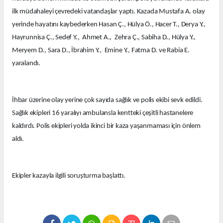
ilk müdahaleyi çevredeki vatandaşlar yaptı. Kazada Mustafa A. olay
yerinde hayatını kaybederken Hasan Ç., Hülya Ö., Hacer T., Derya Y.,
Hayrunnisa Ç., Sedef Y., Ahmet A., Zehra Ç., Sabiha D., Hülya Y.,
Meryem D., Sara D., İbrahim Y., Emine Y., Fatma D. ve Rabia E.
yaralandı.
İhbar üzerine olay yerine çok sayıda sağlık ve polis ekibi sevk edildi.
Sağlık ekipleri 16 yaralıyı ambulansla kentteki çeşitli hastanelere
kaldırdı. Polis ekipleri yolda ikinci bir kaza yaşanmaması için önlem
aldı.
Ekipler kazayla ilgili soruşturma başlattı.