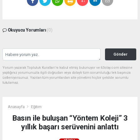
Okuyucu Yorumları
(0)
Gönder
Yorum yazarak Topluluk Kuralları’nı kabul etmiş bulunuyor ve 63olay.com sitesine
yaptığınız yorumunuzla ilgili doğrudan veya dolaylı tüm sorumluluğu tek başınıza
üstleniyorsunuz. Yazılan tüm yorumlardan site yönetimi hiçbir şekilde sorumlu
tutulamaz.
Anasayfa
Eğitim
Basın ile buluşan “Yöntem Koleji” 3
yıllık başarı serüvenini anlattı