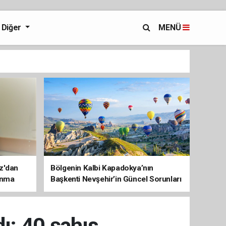
Diğer
MENÜ
az'dan
Bölgenin Kalbi Kapadokya’nın
unma
Başkenti Nevşehir’in Güncel Sorunları
ve Çözüm Haritası
dı: 40 şahıs