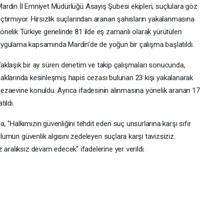
ardin İl Emniyet Müdürlüğü Asayiş Şubesi ekipleri, suçlulara göz
çtırmıyor. Hırsızlık suçlarından aranan şahısların yakalanmasına
önelik Türkiye genelinde 81 ilde eş zamanlı olarak yürütülen
ygulama kapsamında Mardin’de de yoğun bir çalışma başlatıldı.
aklaşık bir ay süren denetim ve takip çalışmaları sonucunda,
aklarında kesinleşmiş hapis cezası bulunan 23 kişi yakalanarak
ezaevine konuldu. Ayrıca ifadesinin alınmasına yönelik aranan 17
tıldı.
 “Halkımızın güvenliğini tehdit eden suç unsurlarına karşı sıfır
plumun güvenlik algısını zedeleyen suçlara karşı tavizsiziz.
 aralıksız devam edecek" ifadelerine yer verildi.