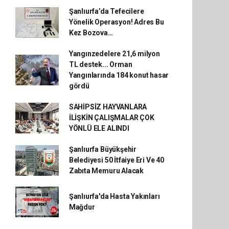
Şanlıurfa’da Tefecilere
Yönelik Operasyon! Adres Bu
Kez Bozova…
Yangınzedelere 21,6 milyon
TL destek... Orman
Yangınlarında 184 konut hasar
gördü
SAHİPSİZ HAYVANLARA
İLİŞKİN ÇALIŞMALAR ÇOK
YÖNLÜ ELE ALINDI
Şanlıurfa Büyükşehir
Belediyesi 50 İtfaiye Eri Ve 40
Zabıta Memuru Alacak
Şanlıurfa'da Hasta Yakınları
Mağdur