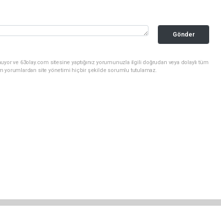
Gönder
uyor ve 63olay.com sitesine yaptığınız yorumunuzla ilgili doğrudan veya dolaylı tüm
m yorumlardan site yönetimi hiçbir şekilde sorumlu tutulamaz.