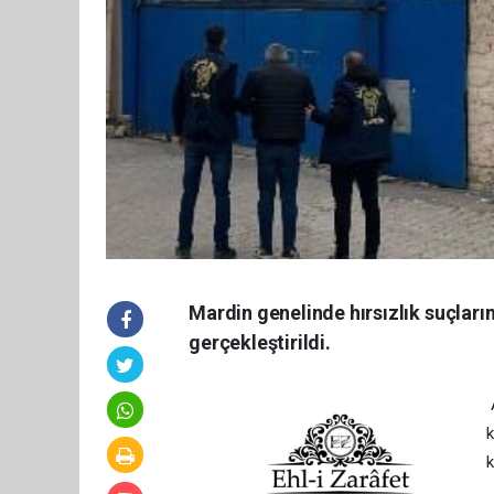
Mardin genelinde hırsızlık suçları
gerçekleştirildi.
A
k
k