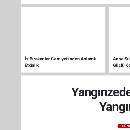
İz Bırakanlar Cemiyeti’nden Anlamlı
Anne Süt
Etkinlik
Güçlü K
Yangınzede
Yangı
GÜN