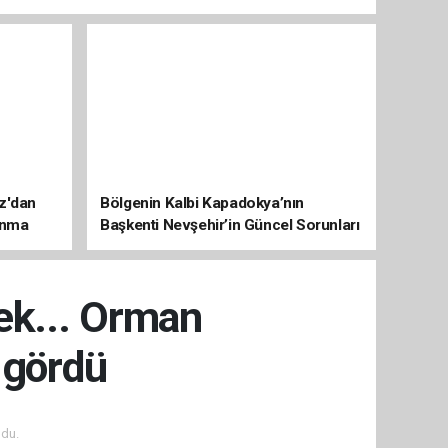
az'dan
Bölgenin Kalbi Kapadokya’nın
unma
Başkenti Nevşehir’in Güncel Sorunları
ve Çözüm Haritası
ek... Orman
 gördü
du.