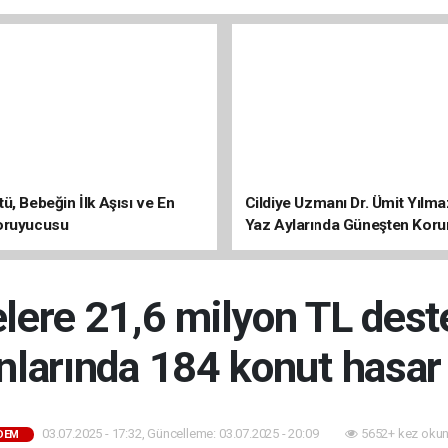
ü, Bebeğin İlk Aşısı ve En
Cildiye Uzmanı Dr. Ümit Yılm
oruyucusu
Yaz Aylarında Güneşten Kor
Uyarısı
lere 21,6 milyon TL dest
nlarında 184 konut hasar
03.07.2025 - 17:32, Güncelleme: 03.07.2025 - 20:09
5652+ kez okun
DEM