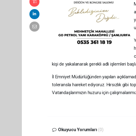
M
a
y
u
Y
h
c
kişi de yakalanarak gerekli adli işlemleri başla
İl Emniyet Müdürlüğünden yapılan açıklamada,
toleransla hareket ediyoruz. Hırsızlık gibi to
Vatandaşlarımızın huzuru için çalışmalarımız
Okuyucu Yorumları
(0)