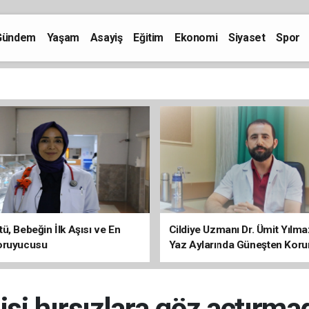
Gündem
Yaşam
Asayiş
Eğitim
Ekonomi
Siyaset
Spor
ü, Bebeğin İlk Aşısı ve En
Cildiye Uzmanı Dr. Ümit Yılm
oruyucusu
Yaz Aylarında Güneşten Kor
Uyarısı
si hırsızlara göz açtırma