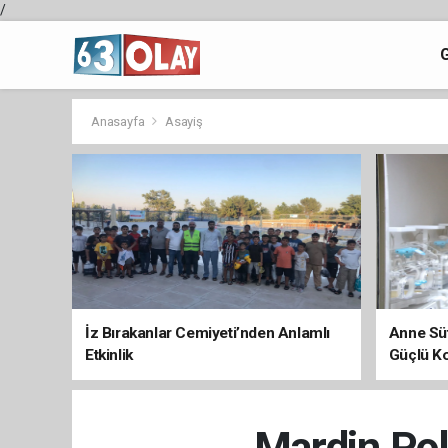
/
Anasayfa
Asayiş
İz Bırakanlar Cemiyeti’nden Anlamlı
Anne Süt
Etkinlik
Güçlü K
Mardin Poli