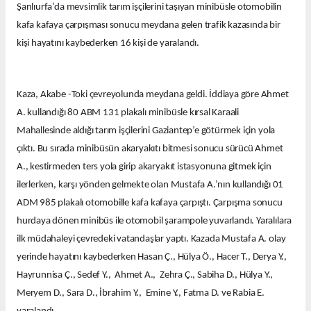
Şanlıurfa’da mevsimlik tarım işçilerini taşıyan minibüsle otomobilin
kafa kafaya çarpışması sonucu meydana gelen trafik kazasında bir
kişi hayatını kaybederken 16 kişi de yaralandı.
Kaza, Akabe -Toki çevreyolunda meydana geldi. İddiaya göre Ahmet
A. kullandığı 80 ABM 131 plakalı minibüsle kırsal Karaali
Mahallesinde aldığı tarım işçilerini Gaziantep’e götürmek için yola
çıktı. Bu sırada minibüsün akaryakıtı bitmesi sonucu sürücü Ahmet
A., kestirmeden ters yola girip akaryakıt istasyonuna gitmek için
ilerlerken, karşı yönden gelmekte olan Mustafa A.’nın kullandığı 01
ADM 985 plakalı otomobille kafa kafaya çarpıştı. Çarpışma sonucu
hurdaya dönen minibüs ile otomobil şarampole yuvarlandı. Yaralılara
ilk müdahaleyi çevredeki vatandaşlar yaptı. Kazada Mustafa A. olay
yerinde hayatını kaybederken Hasan Ç., Hülya Ö., Hacer T., Derya Y.,
Hayrunnisa Ç., Sedef Y., Ahmet A., Zehra Ç., Sabiha D., Hülya Y.,
Meryem D., Sara D., İbrahim Y., Emine Y., Fatma D. ve Rabia E.