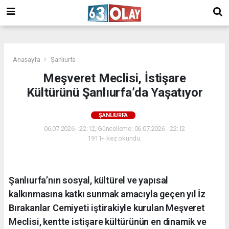
/
Anasayfa
Şanlıurfa
Meşveret Meclisi, İstişare
Kültürünü Şanlıurfa’da Yaşatıyor
ŞANLIURFA
06.07.2026 - 22:12, Güncelleme: 06.07.2026 - 22:12
1911+ kez okundu.
Şanlıurfa’nın sosyal, kültürel ve yapısal
kalkınmasına katkı sunmak amacıyla geçen yıl İz
Bırakanlar Cemiyeti iştirakiyle kurulan Meşveret
Meclisi, kentte istişare kültürünün en dinamik ve