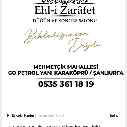
Erkek
|
Kadın
(Haberi Sesli Oku)