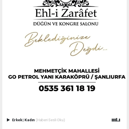
Erkek
|
Kadın
(Haberi Sesli Oku)