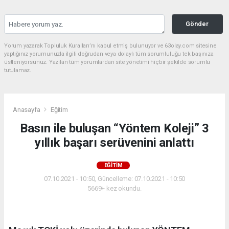
Gönder
Yorum yazarak Topluluk Kuralları’nı kabul etmiş bulunuyor ve 63olay.com sitesine
yaptığınız yorumunuzla ilgili doğrudan veya dolaylı tüm sorumluluğu tek başınıza
üstleniyorsunuz. Yazılan tüm yorumlardan site yönetimi hiçbir şekilde sorumlu
tutulamaz.
Anasayfa
Eğitim
Basın ile buluşan “Yöntem Koleji” 3
yıllık başarı serüvenini anlattı
EĞITIM
07.10.2021 - 10:50, Güncelleme: 07.10.2021 - 10:50
5669+ kez okundu.