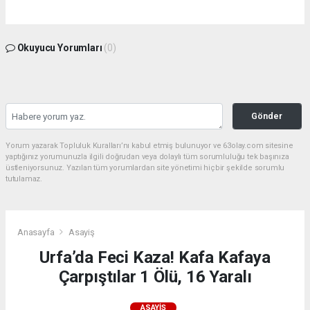
Okuyucu Yorumları
(0)
Gönder
Yorum yazarak Topluluk Kuralları’nı kabul etmiş bulunuyor ve 63olay.com sitesine
yaptığınız yorumunuzla ilgili doğrudan veya dolaylı tüm sorumluluğu tek başınıza
üstleniyorsunuz. Yazılan tüm yorumlardan site yönetimi hiçbir şekilde sorumlu
tutulamaz.
Anasayfa
Asayiş
Urfa’da Feci Kaza! Kafa Kafaya
Çarpıştılar 1 Ölü, 16 Yaralı
ASAYIŞ