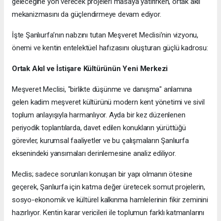
geleceğine yön verecek projeleri masaya yatırırken, ortak akıl
mekanizmasını da güçlendirmeye devam ediyor.
İşte Şanlıurfa’nın nabzını tutan Meşveret Meclisi’nin vizyonu,
önemi ve kentin entelektüel hafızasını oluşturan güçlü kadrosu:
Ortak Akıl ve İstişare Kültürünün Yeni Merkezi
Meşveret Meclisi, "birlikte düşünme ve danışma" anlamına
gelen kadim meşveret kültürünü modern kent yönetimi ve sivil
toplum anlayışıyla harmanlıyor. Ayda bir kez düzenlenen
periyodik toplantılarda, davet edilen konukların yürüttüğü
görevler, kurumsal faaliyetler ve bu çalışmaların Şanlıurfa
eksenindeki yansımaları derinlemesine analiz ediliyor.
Meclis; sadece sorunları konuşan bir yapı olmanın ötesine
geçerek, Şanlıurfa için katma değer üretecek somut projelerin,
sosyo-ekonomik ve kültürel kalkınma hamlelerinin fikir zeminini
hazırlıyor. Kentin karar vericileri ile toplumun farklı katmanlarını