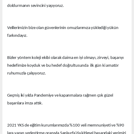
doldurmanın sevincini yaşıyoruz.
Velilerimizin bize olan güvenlerinin omuzlarımıza yüklediği yükün
farkındayız.
Bizler yöntem koleji ekibi olarak daima en iyi olmayı, zirveyi, başarıyı
hedefimize koyduk ve bu hedef doğrultusunda ilk gün ki amatör
ruhumuzla çalışıyoruz.
Geçmiş iki yılda Pandemiye ve kapanmalara rağmen çok güzel
başarılara imza attık.
2021 YKS de eğitim kurumlarımızda %100 veli memnuniyeti ve %90
lara varan yerleştirme oranıyla Şanlıurfa’da kitlesel başarıdaki yerimizi