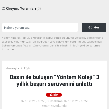
Okuyucu Yorumları
(0)
Gönder
Yorum yazarak Topluluk Kuralları’nı kabul etmiş bulunuyor ve 63olay.com sitesine
yaptığınız yorumunuzla ilgili doğrudan veya dolaylı tüm sorumluluğu tek başınıza
üstleniyorsunuz. Yazılan tüm yorumlardan site yönetimi hiçbir şekilde sorumlu
tutulamaz.
Anasayfa
Eğitim
Basın ile buluşan “Yöntem Koleji” 3
yıllık başarı serüvenini anlattı
EĞITIM
07.10.2021 - 10:50, Güncelleme: 07.10.2021 - 10:50
5669+ kez okundu.