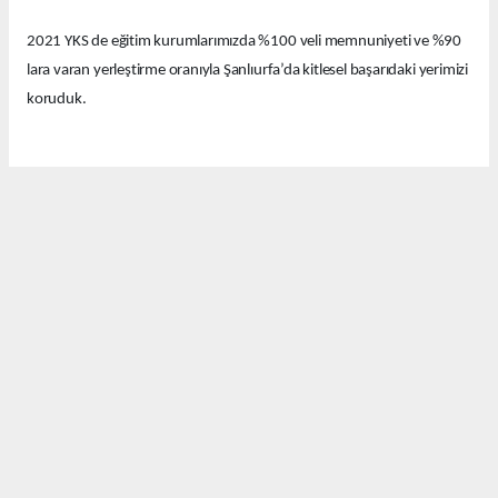
2021 YKS de eğitim kurumlarımızda %100 veli memnuniyeti ve %90
lara varan yerleştirme oranıyla Şanlıurfa’da kitlesel başarıdaki yerimizi
koruduk.
Bu yıl eğitim kurumlarımızda güzel derecelerle 14 tıp fakültesi, 12
hukuk fakültesi ve onlarca diğer farklı seçkin bölümlere öğrenciler
yerleştirdik.
Bugün Şanlıurfa’nın birbirinden değerli emekçi basın mensuplarıyla
bir araya geldik. Bu güzel başarıyı sizlerle ve sizler aracılığıyla
kamuoyuyla paylaşmak istedik.
Davetimize katılımlarınızdan dolayı sizlere ayrı ayrı teşekkür
ediyorum. Pratik Yöntem Eğitim kurumları olarak Şanlıurfa’nın