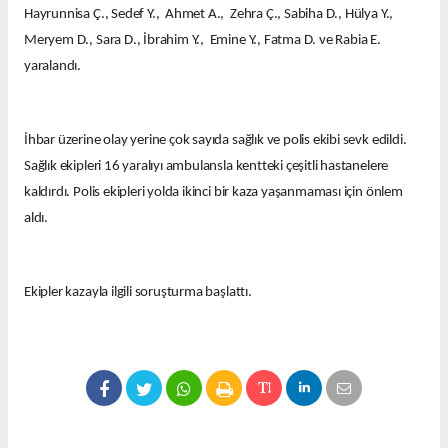
Hayrunnisa Ç., Sedef Y., Ahmet A., Zehra Ç., Sabiha D., Hülya Y.,
Meryem D., Sara D., İbrahim Y., Emine Y., Fatma D. ve Rabia E.
yaralandı.
İhbar üzerine olay yerine çok sayıda sağlık ve polis ekibi sevk edildi.
Sağlık ekipleri 16 yaralıyı ambulansla kentteki çeşitli hastanelere
kaldırdı. Polis ekipleri yolda ikinci bir kaza yaşanmaması için önlem
aldı.
Ekipler kazayla ilgili soruşturma başlattı.