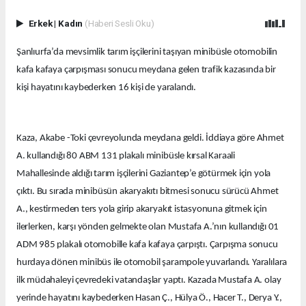
Erkek
|
Kadın
(Haberi Sesli Oku)
Şanlıurfa’da mevsimlik tarım işçilerini taşıyan minibüsle otomobilin
kafa kafaya çarpışması sonucu meydana gelen trafik kazasında bir
kişi hayatını kaybederken 16 kişi de yaralandı.
Kaza, Akabe -Toki çevreyolunda meydana geldi. İddiaya göre Ahmet
A. kullandığı 80 ABM 131 plakalı minibüsle kırsal Karaali
Mahallesinde aldığı tarım işçilerini Gaziantep’e götürmek için yola
çıktı. Bu sırada minibüsün akaryakıtı bitmesi sonucu sürücü Ahmet
A., kestirmeden ters yola girip akaryakıt istasyonuna gitmek için
ilerlerken, karşı yönden gelmekte olan Mustafa A.’nın kullandığı 01
ADM 985 plakalı otomobille kafa kafaya çarpıştı. Çarpışma sonucu
hurdaya dönen minibüs ile otomobil şarampole yuvarlandı. Yaralılara
ilk müdahaleyi çevredeki vatandaşlar yaptı. Kazada Mustafa A. olay
yerinde hayatını kaybederken Hasan Ç., Hülya Ö., Hacer T., Derya Y.,