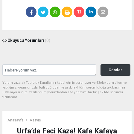
Okuyucu Yorumları
(0)
Gönder
Yorum yazarak Topluluk Kuralları’nı kabul etmiş bulunuyor ve 63olay.com sitesine
yaptığınız yorumunuzla ilgili doğrudan veya dolaylı tüm sorumluluğu tek başınıza
üstleniyorsunuz. Yazılan tüm yorumlardan site yönetimi hiçbir şekilde sorumlu
tutulamaz.
Anasayfa
Asayiş
Urfa’da Feci Kaza! Kafa Kafaya