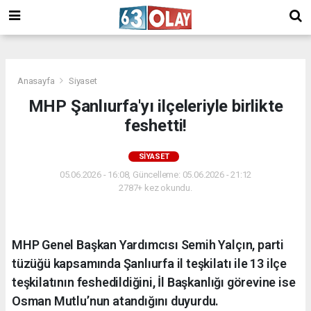
/
Anasayfa
Siyaset
MHP Şanlıurfa'yı ilçeleriyle birlikte
feshetti!
SIYASET
05.06.2026 - 16:08, Güncelleme: 05.06.2026 - 21:12
2787+ kez okundu.
MHP Genel Başkan Yardımcısı Semih Yalçın, parti
tüzüğü kapsamında Şanlıurfa il teşkilatı ile 13 ilçe
teşkilatının feshedildiğini, İl Başkanlığı görevine ise
Osman Mutlu’nun atandığını duyurdu.