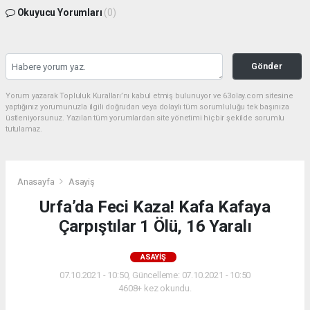
Okuyucu Yorumları
(0)
Gönder
Yorum yazarak Topluluk Kuralları’nı kabul etmiş bulunuyor ve 63olay.com sitesine
yaptığınız yorumunuzla ilgili doğrudan veya dolaylı tüm sorumluluğu tek başınıza
üstleniyorsunuz. Yazılan tüm yorumlardan site yönetimi hiçbir şekilde sorumlu
tutulamaz.
Anasayfa
Asayiş
Urfa’da Feci Kaza! Kafa Kafaya
Çarpıştılar 1 Ölü, 16 Yaralı
ASAYIŞ
07.10.2021 - 10:50, Güncelleme: 07.10.2021 - 10:50
4608+ kez okundu.