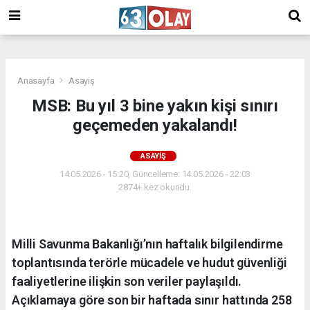
/
Anasayfa
Asayiş
MSB: Bu yıl 3 bine yakın kişi sınırı
geçemeden yakalandı!
ASAYIŞ
14.05.2026 - 15:20, Güncelleme: 14.05.2026 - 22:03
2874+ kez okundu.
Milli Savunma Bakanlığı’nın haftalık bilgilendirme
toplantısında terörle mücadele ve hudut güvenliği
faaliyetlerine ilişkin son veriler paylaşıldı.
Açıklamaya göre son bir haftada sınır hattında 258