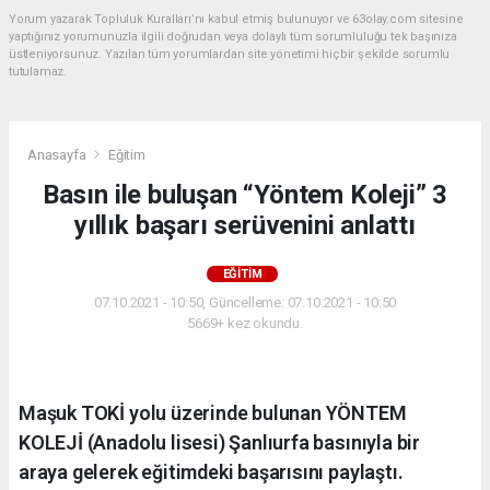
Yorum yazarak Topluluk Kuralları’nı kabul etmiş bulunuyor ve 63olay.com sitesine
yaptığınız yorumunuzla ilgili doğrudan veya dolaylı tüm sorumluluğu tek başınıza
üstleniyorsunuz. Yazılan tüm yorumlardan site yönetimi hiçbir şekilde sorumlu
tutulamaz.
Anasayfa
Eğitim
Basın ile buluşan “Yöntem Koleji” 3
yıllık başarı serüvenini anlattı
EĞITIM
07.10.2021 - 10:50, Güncelleme: 07.10.2021 - 10:50
5669+ kez okundu.
Maşuk TOKİ yolu üzerinde bulunan YÖNTEM
KOLEJİ (Anadolu lisesi) Şanlıurfa basınıyla bir
araya gelerek eğitimdeki başarısını paylaştı.