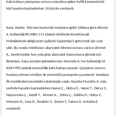
kafa kafaya çarpışması sonucu meydana gelen trafik kazasında bir
kişi hayatını kaybederken 16 kişi de yaralandı.
Kaza, Akabe -Toki çevreyolunda meydana geldi. İddiaya göre Ahmet
A. kullandığı 80 ABM 131 plakalı minibüsle kırsal Karaali
Mahallesinde aldığı tarım işçilerini Gaziantep’e götürmek için yola
çıktı. Bu sırada minibüsün akaryakıtı bitmesi sonucu sürücü Ahmet
A., kestirmeden ters yola girip akaryakıt istasyonuna gitmek için
ilerlerken, karşı yönden gelmekte olan Mustafa A.’nın kullandığı 01
ADM 985 plakalı otomobille kafa kafaya çarpıştı. Çarpışma sonucu
hurdaya dönen minibüs ile otomobil şarampole yuvarlandı. Yaralılara
ilk müdahaleyi çevredeki vatandaşlar yaptı. Kazada Mustafa A. olay
yerinde hayatını kaybederken Hasan Ç., Hülya Ö., Hacer T., Derya Y.,
Hayrunnisa Ç., Sedef Y., Ahmet A., Zehra Ç., Sabiha D., Hülya Y.,
Meryem D., Sara D., İbrahim Y., Emine Y., Fatma D. ve Rabia E.
yaralandı.