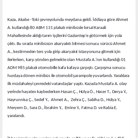
Kaza, Akabe -Toki çevreyolunda meydana geldi. İddiaya göre Ahmet
A. kullandığı 80 ABM 131 plakalı minibüsle kırsal Karaali
Mahallesinde aldığı tarım işçilerini Gaziantep’e götürmek için yola
çıktı. Bu sırada minibüsün akaryakıtı bitmesi sonucu sürücü Ahmet
A., kestirmeden ters yola girip akaryakıt istasyonuna gitmek için
ilerlerken, karşı yönden gelmekte olan Mustafa A.’nın kullandığı 01
ADM 985 plakalı otomobille kafa kafaya çarpıştı. Çarpışma sonucu
hurdaya dönen minibüs ile otomobil şarampole yuvarlandı. Yaralılara
ilk müdahaleyi çevredeki vatandaşlar yaptı. Kazada Mustafa A. olay
yerinde hayatını kaybederken Hasan Ç., Hülya Ö., Hacer T., Derya Y.,
Hayrunnisa Ç., Sedef Y., Ahmet A., Zehra Ç., Sabiha D., Hülya Y.,
Meryem D., Sara D., İbrahim Y., Emine Y., Fatma D. ve Rabia E.
yaralandı.