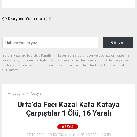
Okuyucu Yorumları
(0)
Gönder
Yorum yazarak Topluluk Kuralları’nı kabul etmiş bulunuyor ve 63olay.com sitesine
yaptığınız yorumunuzla ilgili doğrudan veya dolaylı tüm sorumluluğu tek başınıza
üstleniyorsunuz. Yazılan tüm yorumlardan site yönetimi hiçbir şekilde sorumlu
tutulamaz.
Anasayfa
Asayiş
Urfa’da Feci Kaza! Kafa Kafaya
Çarpıştılar 1 Ölü, 16 Yaralı
ASAYIŞ
07.10.2021 - 10:50, Güncelleme: 07.10.2021 - 10:50