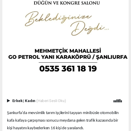
Erkek
|
Kadın
(Haberi Sesli Oku)
Şanlıurfa’da mevsimlik tarım işçilerini taşıyan minibüsle otomobilin
kafa kafaya çarpışması sonucu meydana gelen trafik kazasında bir
kişi hayatını kaybederken 16 kişi de yaralandı.