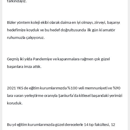
farkındayız.
Bizler yöntem koleji ekibi olarak daima en iyi olmayı, zirveyi, başarıyı
hedefimize koyduk ve bu hedef doğrultusunda ilk gün ki amatör
ruhumuzla çalışıyoruz.
Geçmiş iki yılda Pandemiye ve kapanmalara rağmen çok güzel
başarılara imza attık.
2021 YKS de eğitim kurumlarımızda %100 veli memnuniyeti ve %90
lara varan yerleştirme oranıyla Şanlıurfa’da kitlesel başarıdaki yerimizi
koruduk.
Bu yıl eğitim kurumlarımızda güzel derecelerle 14 tıp fakültesi, 12