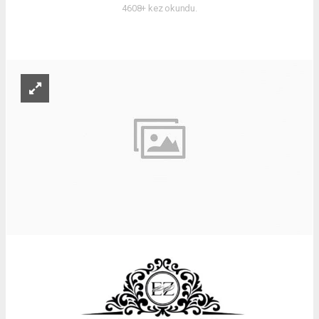
4608+ kez okundu.