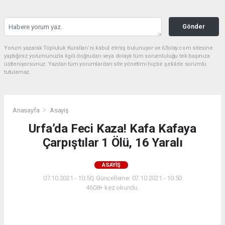
Gönder
Yorum yazarak Topluluk Kuralları’nı kabul etmiş bulunuyor ve 63olay.com sitesine
yaptığınız yorumunuzla ilgili doğrudan veya dolaylı tüm sorumluluğu tek başınıza
üstleniyorsunuz. Yazılan tüm yorumlardan site yönetimi hiçbir şekilde sorumlu
tutulamaz.
Anasayfa
Asayiş
Urfa’da Feci Kaza! Kafa Kafaya
Çarpıştılar 1 Ölü, 16 Yaralı
ASAYIŞ
07.10.2021 - 10:50, Güncelleme: 07.10.2021 - 10:50
4608+ kez okundu.