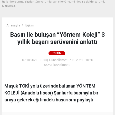
üstleniyorsunuz. Yazılan tüm yorumlardan site yönetimi hiçbir şekilde sorumlu
tutulamaz.
Anasayfa
Eğitim
Basın ile buluşan “Yöntem Koleji” 3
yıllık başarı serüvenini anlattı
EĞITIM
07.10.2021 - 10:50, Güncelleme: 07.10.2021 - 10:50
5669+ kez okundu.
Maşuk TOKİ yolu üzerinde bulunan YÖNTEM
KOLEJİ (Anadolu lisesi) Şanlıurfa basınıyla bir
araya gelerek eğitimdeki başarısını paylaştı.