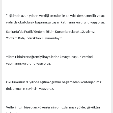
"Eğitimde uzun yılların verdiği tecrübe ile 12 yıllık dershanecilik ve üç
yıldır da okul olarak başarımıza başarı katmanın gururunu yaşıyoruz.
Şanlıurfa’da Pratik Yöntem Eğitim Kurumları olarak 12. yılımızı
Yöntem Koleji olaraktan 3. yılımızdayız.
Yıllardır binlerce öğrenciyi hayallerine kavuşturup üniversiteli
yapmanın gururunu yaşıyoruz.
Okulumuzun 3. yılında eğitim öğretim başlamadan kontenjanımızı
doldurmanın sevincini yaşıyoruz.
Velilerimizin bize olan güvenlerinin omuzlarımıza yüklediği yükün