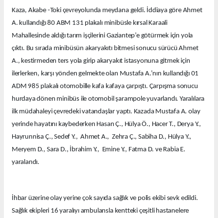
Kaza, Akabe -Toki çevreyolunda meydana geldi. İddiaya göre Ahmet
A. kullandığı 80 ABM 131 plakalı minibüsle kırsal Karaali
Mahallesinde aldığı tarım işçilerini Gaziantep’e götürmek için yola
çıktı. Bu sırada minibüsün akaryakıtı bitmesi sonucu sürücü Ahmet
A., kestirmeden ters yola girip akaryakıt istasyonuna gitmek için
ilerlerken, karşı yönden gelmekte olan Mustafa A.’nın kullandığı 01
ADM 985 plakalı otomobille kafa kafaya çarpıştı. Çarpışma sonucu
hurdaya dönen minibüs ile otomobil şarampole yuvarlandı. Yaralılara
ilk müdahaleyi çevredeki vatandaşlar yaptı. Kazada Mustafa A. olay
yerinde hayatını kaybederken Hasan Ç., Hülya Ö., Hacer T., Derya Y.,
Hayrunnisa Ç., Sedef Y., Ahmet A., Zehra Ç., Sabiha D., Hülya Y.,
Meryem D., Sara D., İbrahim Y., Emine Y., Fatma D. ve Rabia E.
yaralandı.
İhbar üzerine olay yerine çok sayıda sağlık ve polis ekibi sevk edildi.
Sağlık ekipleri 16 yaralıyı ambulansla kentteki çeşitli hastanelere