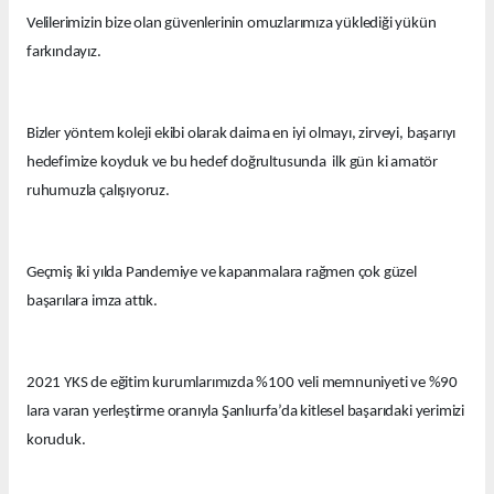
Velilerimizin bize olan güvenlerinin omuzlarımıza yüklediği yükün
farkındayız.
Bizler yöntem koleji ekibi olarak daima en iyi olmayı, zirveyi, başarıyı
hedefimize koyduk ve bu hedef doğrultusunda ilk gün ki amatör
ruhumuzla çalışıyoruz.
Geçmiş iki yılda Pandemiye ve kapanmalara rağmen çok güzel
başarılara imza attık.
2021 YKS de eğitim kurumlarımızda %100 veli memnuniyeti ve %90
lara varan yerleştirme oranıyla Şanlıurfa’da kitlesel başarıdaki yerimizi
koruduk.