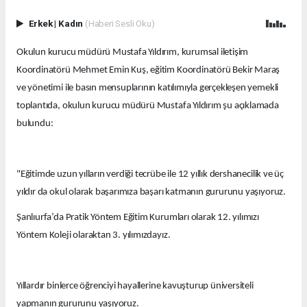
Erkek
|
Kadın
(Haberi Sesli Oku)
Okulun kurucu müdürü Mustafa Yıldırım, kurumsal iletişim
Koordinatörü Mehmet Emin Kuş, eğitim Koordinatörü Bekir Maraş
ve yönetimi ile basın mensuplarının katılımıyla gerçekleşen yemekli
toplantıda, okulun kurucu müdürü Mustafa Yıldırım şu açıklamada
bulundu:
"Eğitimde uzun yılların verdiği tecrübe ile 12 yıllık dershanecilik ve üç
yıldır da okul olarak başarımıza başarı katmanın gururunu yaşıyoruz.
Şanlıurfa’da Pratik Yöntem Eğitim Kurumları olarak 12. yılımızı
Yöntem Koleji olaraktan 3. yılımızdayız.
Yıllardır binlerce öğrenciyi hayallerine kavuşturup üniversiteli
yapmanın gururunu yaşıyoruz.