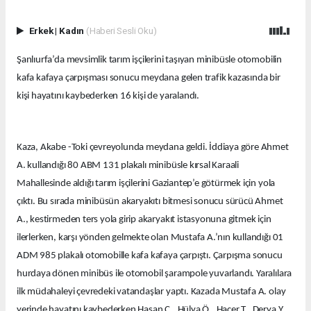
Erkek
|
Kadın
(Haberi Sesli Oku)
Şanlıurfa’da mevsimlik tarım işçilerini taşıyan minibüsle otomobilin
kafa kafaya çarpışması sonucu meydana gelen trafik kazasında bir
kişi hayatını kaybederken 16 kişi de yaralandı.
Kaza, Akabe -Toki çevreyolunda meydana geldi. İddiaya göre Ahmet
A. kullandığı 80 ABM 131 plakalı minibüsle kırsal Karaali
Mahallesinde aldığı tarım işçilerini Gaziantep’e götürmek için yola
çıktı. Bu sırada minibüsün akaryakıtı bitmesi sonucu sürücü Ahmet
A., kestirmeden ters yola girip akaryakıt istasyonuna gitmek için
ilerlerken, karşı yönden gelmekte olan Mustafa A.’nın kullandığı 01
ADM 985 plakalı otomobille kafa kafaya çarpıştı. Çarpışma sonucu
hurdaya dönen minibüs ile otomobil şarampole yuvarlandı. Yaralılara
ilk müdahaleyi çevredeki vatandaşlar yaptı. Kazada Mustafa A. olay
yerinde hayatını kaybederken Hasan Ç., Hülya Ö., Hacer T., Derya Y.,