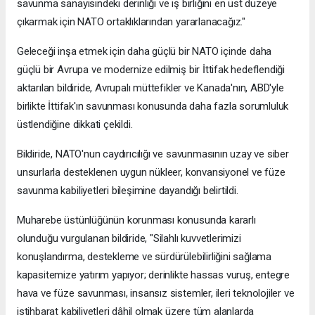
savunma sanayisindeki derinliği ve iş birliğini en üst düzeye
çıkarmak için NATO ortaklıklarından yararlanacağız."
Geleceği inşa etmek için daha güçlü bir NATO içinde daha
güçlü bir Avrupa ve modernize edilmiş bir İttifak hedeflendiği
aktarılan bildiride, Avrupalı müttefikler ve Kanada'nın, ABD'yle
birlikte İttifak'ın savunması konusunda daha fazla sorumluluk
üstlendiğine dikkati çekildi.
Bildiride, NATO'nun caydırıcılığı ve savunmasının uzay ve siber
unsurlarla desteklenen uygun nükleer, konvansiyonel ve füze
savunma kabiliyetleri bileşimine dayandığı belirtildi.
Muharebe üstünlüğünün korunması konusunda kararlı
olunduğu vurgulanan bildiride, "Silahlı kuvvetlerimizi
konuşlandırma, destekleme ve sürdürülebilirliğini sağlama
kapasitemize yatırım yapıyor; derinlikte hassas vuruş, entegre
hava ve füze savunması, insansız sistemler, ileri teknolojiler ve
istihbarat kabiliyetleri dâhil olmak üzere tüm alanlarda