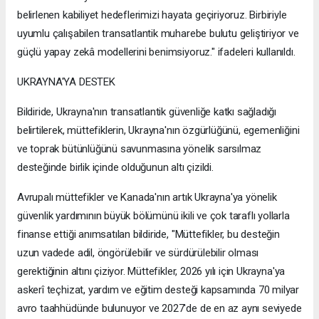
belirlenen kabiliyet hedeflerimizi hayata geçiriyoruz. Birbiriyle
uyumlu çalışabilen transatlantik muharebe bulutu geliştiriyor ve
güçlü yapay zekâ modellerini benimsiyoruz." ifadeleri kullanıldı.
UKRAYNA'YA DESTEK
Bildiride, Ukrayna'nın transatlantik güvenliğe katkı sağladığı
belirtilerek, müttefiklerin, Ukrayna'nın özgürlüğünü, egemenliğini
ve toprak bütünlüğünü savunmasına yönelik sarsılmaz
desteğinde birlik içinde olduğunun altı çizildi.
Avrupalı müttefikler ve Kanada'nın artık Ukrayna'ya yönelik
güvenlik yardımının büyük bölümünü ikili ve çok taraflı yollarla
finanse ettiği anımsatılan bildiride, "Müttefikler, bu desteğin
uzun vadede adil, öngörülebilir ve sürdürülebilir olması
gerektiğinin altını çiziyor. Müttefikler, 2026 yılı için Ukrayna'ya
askerî teçhizat, yardım ve eğitim desteği kapsamında 70 milyar
avro taahhüdünde bulunuyor ve 2027'de de en az aynı seviyede