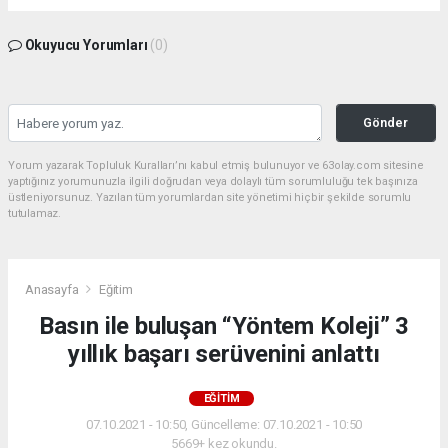
Okuyucu Yorumları
(0)
Gönder
Yorum yazarak Topluluk Kuralları’nı kabul etmiş bulunuyor ve 63olay.com sitesine
yaptığınız yorumunuzla ilgili doğrudan veya dolaylı tüm sorumluluğu tek başınıza
üstleniyorsunuz. Yazılan tüm yorumlardan site yönetimi hiçbir şekilde sorumlu
tutulamaz.
Anasayfa
Eğitim
Basın ile buluşan “Yöntem Koleji” 3
yıllık başarı serüvenini anlattı
EĞITIM
07.10.2021 - 10:50, Güncelleme: 07.10.2021 - 10:50
5669+ kez okundu.