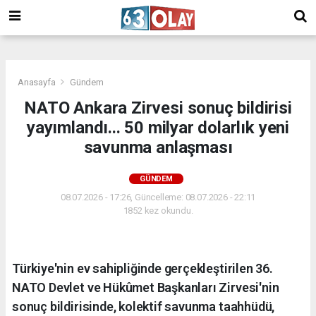
/
Anasayfa
Gündem
NATO Ankara Zirvesi sonuç bildirisi
yayımlandı... 50 milyar dolarlık yeni
savunma anlaşması
GÜNDEM
08.07.2026 - 17:26, Güncelleme: 08.07.2026 - 22:11
1852 kez okundu.
Türkiye'nin ev sahipliğinde gerçekleştirilen 36.
NATO Devlet ve Hükûmet Başkanları Zirvesi'nin
sonuç bildirisinde, kolektif savunma taahhüdü,