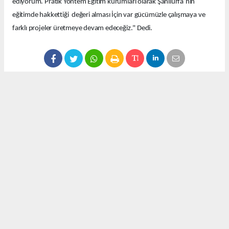
ediyorum. Pratik Yöntem Eğitim kurumları olarak Şanlıurfa’nın
eğitimde hakkettiği değeri alması İçin var gücümüzle çalışmaya ve
farklı projeler üretmeye devam edeceğiz." Dedi.
Okuyucu Yorumları
(0)
Gönder
Yorum yazarak Topluluk Kuralları’nı kabul etmiş bulunuyor ve 63olay.com sitesine
yaptığınız yorumunuzla ilgili doğrudan veya dolaylı tüm sorumluluğu tek başınıza
üstleniyorsunuz. Yazılan tüm yorumlardan site yönetimi hiçbir şekilde sorumlu
tutulamaz.