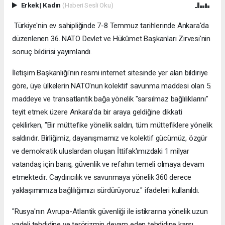
Erkek
|
Kadın
(Haberi Sesli Oku)
Türkiye'nin ev sahipliğinde 7-8 Temmuz tarihlerinde Ankara'da
düzenlenen 36.⁠ ⁠NATO Devlet ve Hükûmet Başkanları Zirvesi'nin
sonuç bildirisi yayımlandı.
İletişim Başkanlığı'nın resmi internet sitesinde yer alan bildiriye
göre, üye ülkelerin NATO'nun kolektif savunma maddesi olan 5.
maddeye ve transatlantik bağa yönelik "sarsılmaz bağlılıklarını"
teyit etmek üzere Ankara'da bir araya geldiğine dikkati
çekilirken, "Bir müttefike yönelik saldırı, tüm müttefiklere yönelik
saldırıdır. Birliğimiz, dayanışmamız ve kolektif gücümüz, özgür
ve demokratik uluslardan oluşan İttifak'ımızdaki 1 milyar
vatandaş için barış, güvenlik ve refahın temeli olmaya devam
etmektedir. Caydırıcılık ve savunmaya yönelik 360 derece
yaklaşımımıza bağlılığımızı sürdürüyoruz." ifadeleri kullanıldı.
"Rusya'nın Avrupa-Atlantik güvenliği ile istikrarına yönelik uzun
vadeli tehdidine ve terörizmin devam eden tehdidine karşı