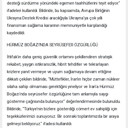
desteği sürdürme yönündeki egemen taahhütlerini teyit ediyor."
ifadeleri kullanıldı. Bildiride, bu kapsamda, Avrupa Birliğinin
Ukrayna Destek Kredisi aracılığıyla Ukrayna'ya çok yıllı
finansman sağlama kararının memnuniyetle karşılandığı
kaydedildi.
HÜRMÜZ BOĞAZI'NDA SEYRÜSEFER ÖZGÜRLÜĞÜ
İttifak'ın daha geniş güvenlik ortamını şekillendiren stratejik
rekabet, yaygın istikrarsızlık, hibrit tehditler ve tekrarlayan
krizlere yanıt vermeye ve uyum sağlamaya devam ettiğine
dikkati çekilen bildiride, "Müttefikler, İran'ın hiçbir zaman nükleer
silaha sahip olmaması gerektiğini yineliyor ve İran'a Hürmüz
Boğazı'nda seyrüsefer özgürlüğüne tam anlamıyla saygı
gösterme çağrısında bulunuyor." değerlendirmesinde bulunuldu.
Bildiride, "Türkiye'nin bizlere gösterdiği cömert ev sahipliği için
teşekkürlerimizi sunuyoruz. Bir sonraki toplantımızda bir araya
gelmeyi bekliyoruz." ifadesi kullanıldı.