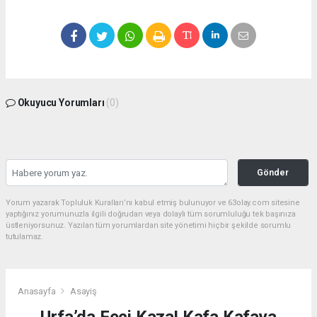
Okuyucu Yorumları
(0)
Gönder
Yorum yazarak Topluluk Kuralları’nı kabul etmiş bulunuyor ve 63olay.com sitesine
yaptığınız yorumunuzla ilgili doğrudan veya dolaylı tüm sorumluluğu tek başınıza
üstleniyorsunuz. Yazılan tüm yorumlardan site yönetimi hiçbir şekilde sorumlu
tutulamaz.
Anasayfa
Asayiş
Urfa’da Feci Kaza! Kafa Kafaya