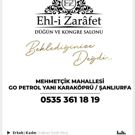
Erkek
|
Kadın
(Haberi Sesli Oku)