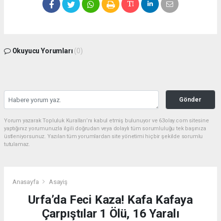
Okuyucu Yorumları
(0)
Gönder
Yorum yazarak Topluluk Kuralları’nı kabul etmiş bulunuyor ve 63olay.com sitesine
yaptığınız yorumunuzla ilgili doğrudan veya dolaylı tüm sorumluluğu tek başınıza
üstleniyorsunuz. Yazılan tüm yorumlardan site yönetimi hiçbir şekilde sorumlu
tutulamaz.
Anasayfa
Asayiş
Urfa’da Feci Kaza! Kafa Kafaya
Çarpıştılar 1 Ölü, 16 Yaralı