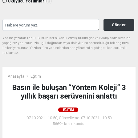
Okuyucu Yorumları
(0)
Gönder
Yorum yazarak Topluluk Kuralları’nı kabul etmiş bulunuyor ve 63olay.com sitesine
yaptığınız yorumunuzla ilgili doğrudan veya dolaylı tüm sorumluluğu tek başınıza
üstleniyorsunuz. Yazılan tüm yorumlardan site yönetimi hiçbir şekilde sorumlu
tutulamaz.
Anasayfa
Eğitim
Basın ile buluşan “Yöntem Koleji” 3
yıllık başarı serüvenini anlattı
EĞITIM
07.10.2021 - 10:50, Güncelleme: 07.10.2021 - 10:50
5669+ kez okundu.