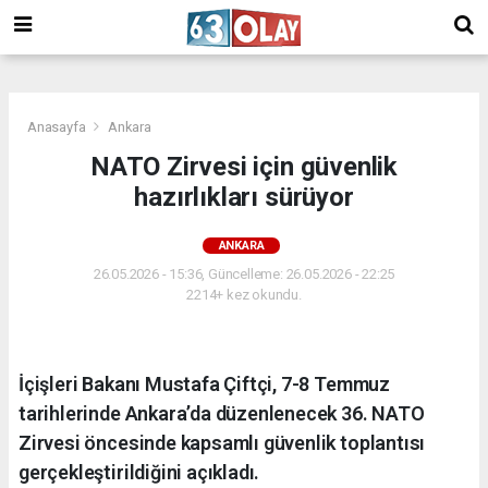
/
Anasayfa
Ankara
NATO Zirvesi için güvenlik
hazırlıkları sürüyor
ANKARA
26.05.2026 - 15:36, Güncelleme: 26.05.2026 - 22:25
2214+ kez okundu.
İçişleri Bakanı Mustafa Çiftçi, 7-8 Temmuz
tarihlerinde Ankara’da düzenlenecek 36. NATO
Zirvesi öncesinde kapsamlı güvenlik toplantısı
gerçekleştirildiğini açıkladı.