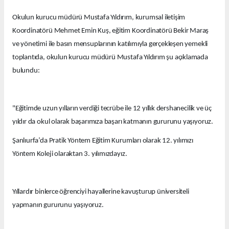
Okulun kurucu müdürü Mustafa Yıldırım, kurumsal iletişim
Koordinatörü Mehmet Emin Kuş, eğitim Koordinatörü Bekir Maraş
ve yönetimi ile basın mensuplarının katılımıyla gerçekleşen yemekli
toplantıda, okulun kurucu müdürü Mustafa Yıldırım şu açıklamada
bulundu:
"Eğitimde uzun yılların verdiği tecrübe ile 12 yıllık dershanecilik ve üç
yıldır da okul olarak başarımıza başarı katmanın gururunu yaşıyoruz.
Şanlıurfa’da Pratik Yöntem Eğitim Kurumları olarak 12. yılımızı
Yöntem Koleji olaraktan 3. yılımızdayız.
Yıllardır binlerce öğrenciyi hayallerine kavuşturup üniversiteli
yapmanın gururunu yaşıyoruz.