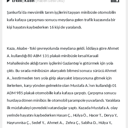
Erkek
|
Kadın
(Haberi Sesli Oku)
Şanlıurfa’da mevsimlik tarım işçilerini taşıyan minibüsle otomobilin
kafa kafaya çarpışması sonucu meydana gelen trafik kazasında bir
kişi hayatını kaybederken 16 kişi de yaralandı.
Kaza, Akabe -Toki çevreyolunda meydana geldi. İddiaya göre Ahmet
A. kullandığı 80 ABM 131 plakalı minibüsle kırsal Karaali
Mahallesinde aldığı tarım işçilerini Gaziantep’e götürmek için yola
çıktı. Bu sırada minibüsün akaryakıtı bitmesi sonucu sürücü Ahmet
A., kestirmeden ters yola girip akaryakıt istasyonuna gitmek için
ilerlerken, karşı yönden gelmekte olan Mustafa A.’nın kullandığı 01
ADM 985 plakalı otomobille kafa kafaya çarpıştı. Çarpışma sonucu
hurdaya dönen minibüs ile otomobil şarampole yuvarlandı. Yaralılara
ilk müdahaleyi çevredeki vatandaşlar yaptı. Kazada Mustafa A. olay
yerinde hayatını kaybederken Hasan Ç., Hülya Ö., Hacer T., Derya Y.,
Hayrunnisa Ç., Sedef Y., Ahmet A., Zehra Ç., Sabiha D., Hülya Y.,