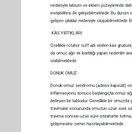
nedeniyle labrum ve eklem yüzeylerinde da
instabilitesi de gelişebilmektedir. Bu durum
gelişen çıkıklar nedeniyle oluşabilmektedir. Bu
KAS YIRTIKLARI:
Özellikle rotator cuff adı verilen kas grubun
da omuz ağrı ve kısıtlılığı yapan nedenler ara
olabilmektedir.
DONUK OMUZ:
Donuk omuz sendromu (adesiv kapsülit) omu
inflamasyonu sonucu başlangıçta omuz ağrısı
ilerleyen bir tablodur. Genellikle bir omuzd
travmalar sonucunda omuzun uzun süre sabit
travma sonrası uzun süre istirahatte tutma, 
gelişmesine zemin hazırlayabilmektedir.