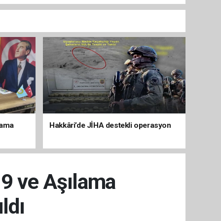
lama
Hakkâri’de JİHA destekli operasyon
19 ve Aşılama
ldı