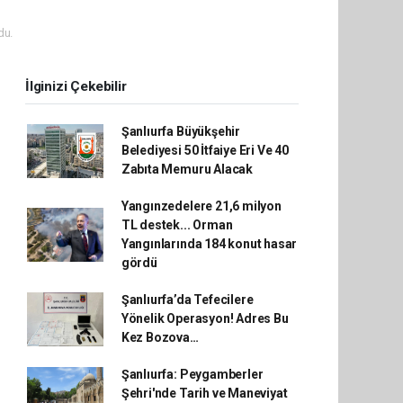
du.
İlginizi Çekebilir
Şanlıurfa Büyükşehir
Belediyesi 50 İtfaiye Eri Ve 40
Zabıta Memuru Alacak
Yangınzedelere 21,6 milyon
TL destek... Orman
Yangınlarında 184 konut hasar
gördü
Şanlıurfa’da Tefecilere
Yönelik Operasyon! Adres Bu
Kez Bozova…
Şanlıurfa: Peygamberler
Şehri'nde Tarih ve Maneviyat