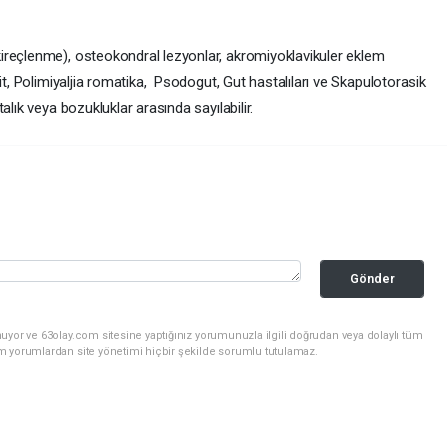
ireçlenme), osteokondral lezyonlar, akromiyoklavikuler eklem
it, Polimiyaljia romatika, Psodogut, Gut hastalıları ve Skapulotorasik
alık veya bozukluklar arasında sayılabilir.
Gönder
uyor ve 63olay.com sitesine yaptığınız yorumunuzla ilgili doğrudan veya dolaylı tüm
m yorumlardan site yönetimi hiçbir şekilde sorumlu tutulamaz.