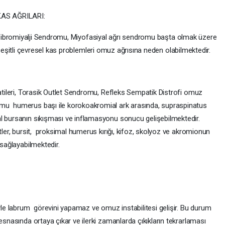
KAS AĞRILARI:
ibromiyalji Sendromu, Miyofasiyal ağrı sendromu başta olmak üzere
eşitli çevresel kas problemleri omuz ağrısına neden olabilmektedir.
patileri, Torasik Outlet Sendromu, Refleks Sempatik Distrofi omuz
omu humerus başı ile korokoakromial ark arasında, supraspinatus
l bursanın sıkışması ve inflamasyonu sonucu gelişebilmektedir.
tler, bursit, proksimal humerus kırığı, kifoz, skolyoz ve akromionun
 sağlayabilmektedir.
yle labrum görevini yapamaz ve omuz instabilitesi gelişir. Bu durum
esnasında ortaya çıkar ve ilerki zamanlarda çıkıkların tekrarlaması