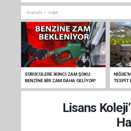
Anasayfa
Sağlık
SÜRÜCÜLERE İKİNCİ ZAM ŞOKU:
NİĞDE’N
BENZİNE BİR ZAM DAHA GELİYOR!
TESPİT
SOMUT 
Lisans Kolej
Ha