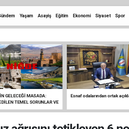
Gündem
Yaşam
Asayiş
Eğitim
Ekonomi
Siyaset
Spor
İN GELECEĞİ MASADA:
Esnaf odalarından ortak açık
 EDİLEN TEMEL SORUNLAR VE
ÇÖZÜM ÖNERİLERİ
 ağrısını tetikleyen 6 n