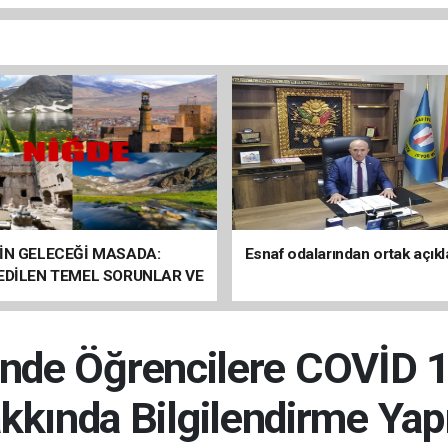
İN GELECEĞİ MASADA:
Esnaf odalarından ortak açık
 EDİLEN TEMEL SORUNLAR VE
ÇÖZÜM ÖNERİLERİ
i’nde Öğrencilere COVİD 
kkında Bilgilendirme Yapı