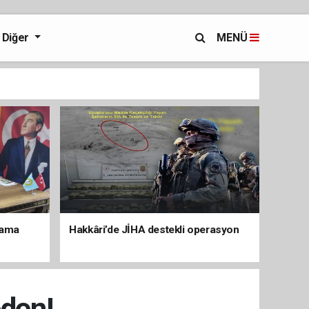
Diğer
MENÜ
lama
Hakkâri’de JİHA destekli operasyon
eden!