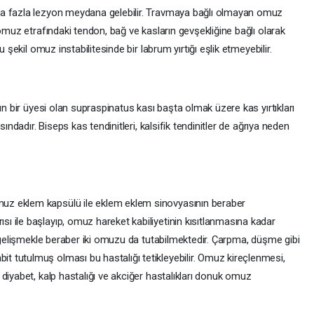
ha fazla lezyon meydana gelebilir. Travmaya bağlı olmayan omuz
 omuz etrafındaki tendon, bağ ve kasların gevşekliğine bağlı olarak
 şekil omuz instabilitesinde bir labrum yırtığı eşlik etmeyebilir.
un bir üyesi olan supraspinatus kası başta olmak üzere kas yırtıkları
sındadır. Biseps kas tendinitleri, kalsifik tendinitler de ağrıya neden
z eklem kapsülü ile eklem eklem sinovyasının beraber
 ile başlayıp, omuz hareket kabiliyetinin kısıtlanmasına kadar
a gelişmekle beraber iki omuzu da tutabilmektedir. Çarpma, düşme gibi
 tutulmuş olması bu hastalığı tetikleyebilir. Omuz kireçlenmesi,
diyabet, kalp hastalığı ve akciğer hastalıkları donuk omuz