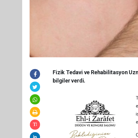
Fizik Tedavi ve Rehabilitasyon U
bilgiler verdi.
T
e
i
e
O