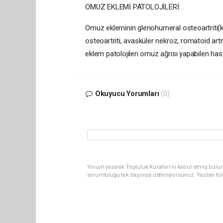
OMUZ EKLEMİ PATOLOJİLERİ:
Omuz ekleminin glenohumeral osteoartriti(k
osteoartriti, avasküler nekroz, romatoid artr
eklem patolojileri omuz ağrısı yapabilen hast
Okuyucu Yorumları
(0)
Yorum yazarak Topluluk Kuralları’nı kabul etmiş bulun
sorumluluğu tek başınıza üstleniyorsunuz. Yazılan tü