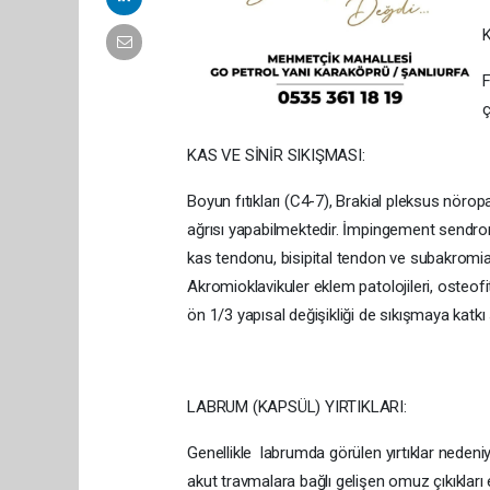
F
ç
KAS VE SİNİR SIKIŞMASI:
Boyun fıtıkları (C4-7), Brakial pleksus nöro
ağrısı yapabilmektedir. İmpingement sendr
kas tendonu, bisipital tendon ve subakromia
Akromioklavikuler eklem patolojileri, osteofi
ön 1/3 yapısal değişikliği de sıkışmaya katkı
LABRUM (KAPSÜL) YIRTIKLARI:
Genellikle labrumda görülen yırtıklar nedeni
akut travmalara bağlı gelişen omuz çıkıkları 