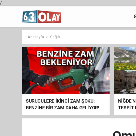
/
Anasayfa
Sağlık
SÜRÜCÜLERE İKİNCİ ZAM ŞOKU:
NİĞDE’N
BENZİNE BİR ZAM DAHA GELİYOR!
TESPİT
SOMUT 
Omuz