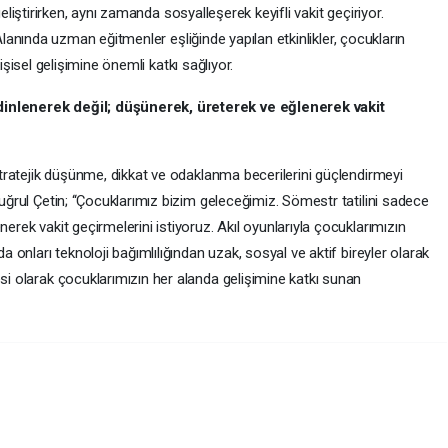
eliştirirken, aynı zamanda sosyalleşerek keyifli vakit geçiriyor.
lanında uzman eğitmenler eşliğinde yapılan etkinlikler, çocukların
işisel gelişimine önemli katkı sağlıyor.
dinlenerek değil; düşünerek, üreterek ve eğlenerek vakit
 stratejik düşünme, dikkat ve odaklanma becerilerini güçlendirmeyi
tuğrul Çetin; ‘‘Çocuklarımız bizim geleceğimiz. Sömestr tatilini sadece
nerek vakit geçirmelerini istiyoruz. Akıl oyunlarıyla çocuklarımızın
da onları teknoloji bağımlılığından uzak, sosyal ve aktif bireyler olarak
esi olarak çocuklarımızın her alanda gelişimine katkı sunan