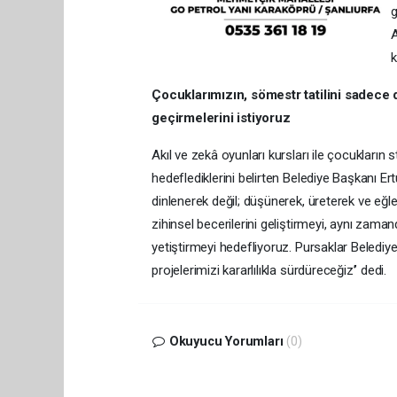
g
A
k
Çocuklarımızın, sömestr tatilini sadece 
geçirmelerini istiyoruz
Akıl ve zekâ oyunları kursları ile çocukların
hedeflediklerini belirten Belediye Başkanı Er
dinlenerek değil; düşünerek, üreterek ve eğle
zihinsel becerilerini geliştirmeyi, aynı zaman
yetiştirmeyi hedefliyoruz. Pursaklar Belediy
projelerimizi kararlılıkla sürdüreceğiz’’ dedi.
Okuyucu Yorumları
(0)