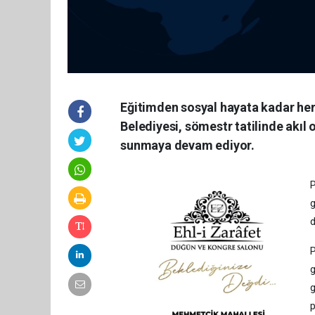
Eğitimden sosyal hayata kadar her
Belediyesi, sömestr tatilinde akıl 
sunmaya devam ediyor.
P
g
d
P
g
g
p