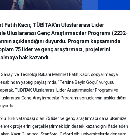
 Fatih Kacır, TÜBİTAK'ın Uluslararası Lider
ile Uluslararası Genç Araştırmacılar Programı (2232-
larının açıklandığını duyurdu. Program kapsamında
plam 75 lider ve genç araştırmacı, projelerini
 almaya hak kazandı.
 Sanayi ve Teknoloji Bakanı Mehmet Fatih Kacır, sosyal medya
esabından yaptığı paylaşımda, "Tersine Beyin Göçü" vurgusu
aparak, TÜBİTAK Uluslararası Lider Araştırmacılar Programı ve
luslararası Genç Araştırmacılar Programı sonuçlarının açıklandığını
uyurdu.
9'u Türk vatandaşı olan 75 lider ve genç araştırmacı daha ülkemize
elerek projelerini gerçekleştirmek için destek kazandığını ifade eden
akan Kacır, "Harvard, Stanford, Oxford gibi üniversitelerde deneyim