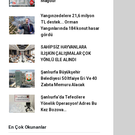
Mağdur
Yangınzedelere 21,6 milyon
TL destek... Orman
Yangınlarında 184 konut hasar
gördü
SAHİPSİZ HAYVANLARA
İLİŞKİN ÇALIŞMALAR ÇOK
YÖNLÜ ELE ALINDI
Şanlıurfa Büyükşehir
Belediyesi 50 İtfaiye Eri Ve 40
Zabıta Memuru Alacak
Şanlıurfa’da Tefecilere
Yönelik Operasyon! Adres Bu
Kez Bozova…
En Çok Okunanlar