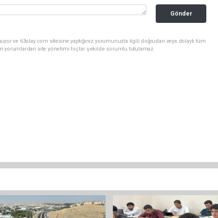
Gönder
uyor ve 63olay.com sitesine yaptığınız yorumunuzla ilgili doğrudan veya dolaylı tüm
m yorumlardan site yönetimi hiçbir şekilde sorumlu tutulamaz.