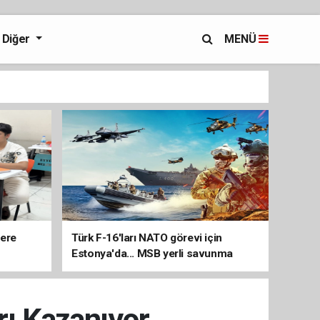
Diğer
MENÜ
lere
Türk F-16'ları NATO görevi için
Estonya'da... MSB yerli savunma
sistemleriyle güçleniyor
rı Kazanıyor