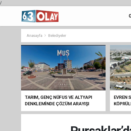
/
Anasayfa
Belediyeler
TARIM, GENÇ NÜFUS VE ALTYAPI
EVREN S
DENKLEMİNDE ÇÖZÜM ARAYIŞI
KÖPRÜL
ARAÇ GE
Pursaklar’d