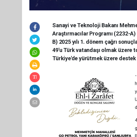
Sanayi ve Teknoloji Bakanı Mehmet
Araştırmacılar Programı (2232-A) 
B) 2025 yılı 1. dönem çağrı sonuç
49'u Türk vatandaşı olmak üzere to
Türkiye'de yürütmek üzere destek
-
h
y
U
d
4
g
B