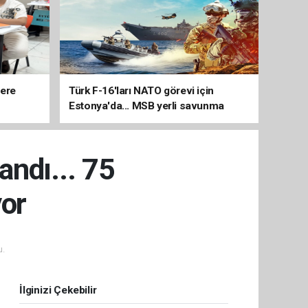
lere
Türk F-16'ları NATO görevi için
Estonya'da... MSB yerli savunma
sistemleriyle güçleniyor
ndı... 75
yor
u.
İlginizi Çekebilir