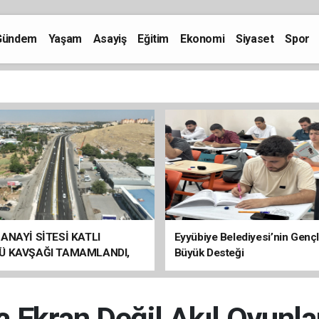
Gündem
Yaşam
Asayiş
Eğitim
Ekonomi
Siyaset
Spor
ANAYİ SİTESİ KATLI
Eyyübiye Belediyesi’nin Genç
Ü KAVŞAĞI TAMAMLANDI,
Büyük Desteği
ÇİŞLERİ BAŞLADI
a Ekran Değil Akıl Oyunla