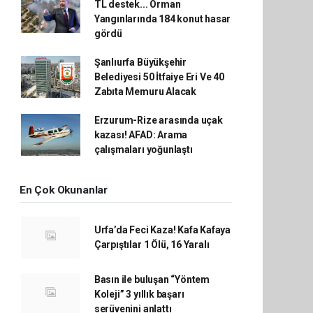
TL destek... Orman
Yangınlarında 184 konut hasar
gördü
Şanlıurfa Büyükşehir
Belediyesi 50 İtfaiye Eri Ve 40
Zabıta Memuru Alacak
Erzurum-Rize arasında uçak
kazası! AFAD: Arama
çalışmaları yoğunlaştı
En Çok Okunanlar
Urfa’da Feci Kaza! Kafa Kafaya
Çarpıştılar 1 Ölü, 16 Yaralı
Basın ile buluşan “Yöntem
Koleji” 3 yıllık başarı
serüvenini anlattı