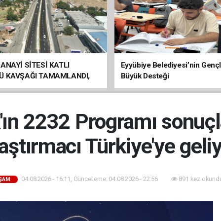
ANAYİ SİTESİ KATLI
Eyyübiye Belediyesi’nin Genç
Ü KAVŞAĞI TAMAMLANDI,
Büyük Desteği
ÇİŞLERİ BAŞLADI
ın 2232 Programı sonuçla
aştırmacı Türkiye'ye geli
04.08.2026 - 16:11, Güncelleme: 04.08.2026 - 22:56
891 kez okund
ŞAM